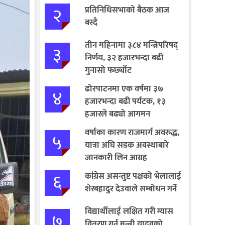
२
प्रतिनिधिसभाको बैठक आज
बस्दै
तीन महिनामा ३८४ मन्त्रिपरिषद्
३
निर्णय, ३२ हजारभन्दा बढी
गुनासो फर्छ्योट
ढोरपाटनमा एक वर्षमा ३७
४
हजारभन्दा बढी पर्यटक, १३
हजारले बढ्यो आगमन
वर्षाका कारण राजमार्ग अवरुद्ध,
५
यात्रा अघि सडक अवस्थाबारे
जानकारी लिन आग्रह
६
कांग्रेस असन्तुष्ट पक्षको भेलालाई
शेरबहादुर देउवाले सम्बोधन गर्ने
विद्यार्थीलाई लक्षित गरी ग्यास
७
वितरण गर्न मन्त्री यादवको