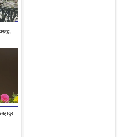
रुद्ध,
ेरबहादुर