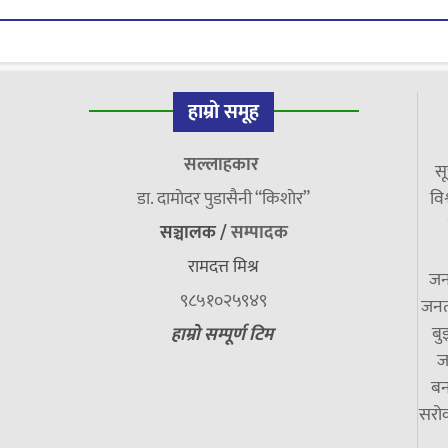
हाम्रो समूह
सल्लाहकार
सू
डा. दामाेदर पुडासैनी “किशाेर”
विश
सञ्चालक /
सम्पादक
रामदत्त मिश्र
जन
९८५१०२५९४९
जनत
बु
हाम्रो सम्पूर्ण टिम
ज
बन
सरोक