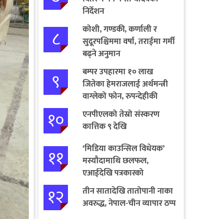
निर्देशन
कोशी, गण्डकी, कर्णाली र
८
सुदूरपश्चिममा वर्षा, तराईमा गर्मी
बढ्ने अनुमान
बम्पर उपहारमा १० लाख
९
जितेका हेमराजलाई अर्थमन्त्री
वाग्लेको फोन, रुपन्देहीकी
सपनाले जितिन् एक लाख
१०
एनपीएलको तेस्रो संस्करण
कात्तिक ९ देखि
‘मिडिया काउन्सिल विधेयक’
११
मस्यौदामाथि छलफल,
एआईदेखि पत्रकारको
लाइसेन्ससम्मका विषयमा
१२
तीन सातादेखि तातोपानी नाका
सुझाव
अवरुद्ध, नेपाल-चीन व्यापार ठप्प