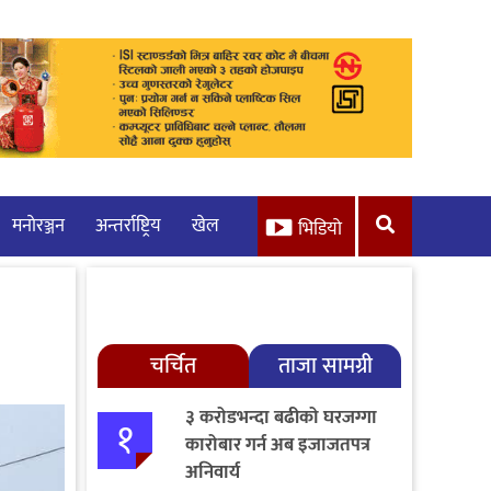
मनाेरञ्जन
अन्तर्राष्ट्रिय
खेल
भिडियो
चर्चित
ताजा सामग्री
३ करोडभन्दा बढीको घरजग्गा
१
कारोबार गर्न अब इजाजतपत्र
अनिवार्य