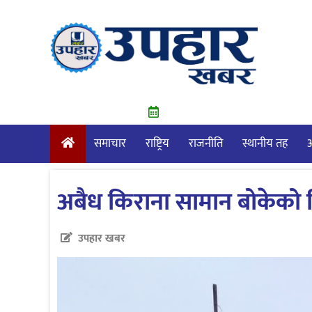
Skip
to
content
समाचार
राष्ट्रिय
राजनीति
स्थानीय तह
आ
अबैध किराना सामान बोकेको 
उपहार खबर