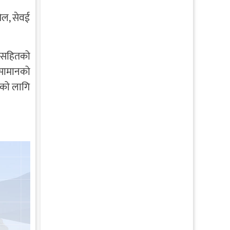
ेल, सेवई
ानसहितको
 सामानको
ीको लागि