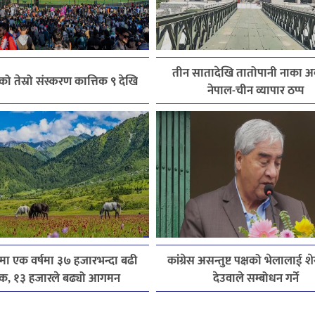
तीन सातादेखि तातोपानी नाका अव
 तेस्रो संस्करण कात्तिक ९ देखि
नेपाल-चीन व्यापार ठप्प
मा एक वर्षमा ३७ हजारभन्दा बढी
कांग्रेस असन्तुष्ट पक्षको भेलालाई श
टक, १३ हजारले बढ्यो आगमन
देउवाले सम्बोधन गर्ने