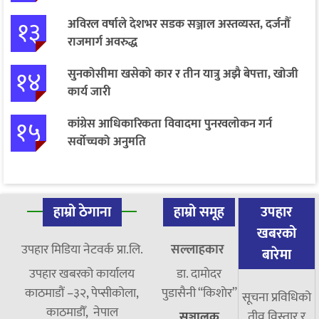
१३
अविरल वर्षाले देशभर सडक सञ्जाल अस्तव्यस्त, दर्जनौँ
राजमार्ग अवरुद्ध
१४
सुनकोसीमा खसेको कार र तीन यात्रु अझै बेपत्ता, खोजी
कार्य जारी
१५
कांग्रेस आधिकारिकता विवादमा पुनरवलोकन गर्न
सर्वोच्चको अनुमति
हाम्रो ठेगाना
हाम्रो समूह
उपहार
खबरको
उपहार मिडिया नेटवर्क प्रा.लि.
सल्लाहकार
बारेमा
उपहार खबरको कार्यालय
डा. दामाेदर
काठमाडौं –३२, पेप्सीकोला,
पुडासैनी “किशाेर”
सूचना प्रविधिको
काठमाडौँ, नेपाल
तीव्र विस्तार र
सञ्चालक