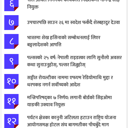
६
पाल आयल निगमको कार्यकारी निर्देशकमा नागेन्द्र साह
नियुक्त
७
उपचारपछि साउन २६ मा स्वदेश फर्कँदै शेरबहादुर देउवा
८
भारतमा शेख हसिनाको सम्बोधनलाई लिएर
बङ्गलादेशको आपत्ति
९
पल्सरको २५ वर्ष: नेपाली राइडरका लागि सुनौलो अवसर
कथा सुनाउनुहोस्, पल्सर जित्नुहोस्
१०
सङ्गीत रोयल्टीका नाममा एफएम रेडियोमाथि मुद्दा र
धरपकड नगर्न सर्वोच्चको आदेश
११
मन्त्रिपरिषद्का ७ निर्णय: लगानी बोर्डको सिइओमा
याङकी उक्याव नियुक्त
१२
पर्यटन क्षेत्रका कानुनी जटिलता हटाउन राष्ट्रिय योजना
आयोगसमक्ष होटल संघ बागमतीका पाँचबुँदे माग