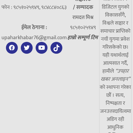
डिजिटल युगको
फोन : ९८५१०२५९४९, ९८४८८४०८६३
/
सम्पादक
विकाससँगै,
रामदत्त मिश्र
विश्वले सञ्चार र
ईमेल ठेगाना :
९८५१०२५९४९
समाचार प्राप्तिको
upaharkhabar76@gmail.com
हाम्रो सम्पूर्ण टिम
नयाँ युगमा प्रवेश
गरिसकेको छ।
यही यथार्थलाई
आत्मसात गर्दै,
हामीले
“उपहार
खबर अनलाइन”
को स्थापना गरेका
छौं । सत्य,
निष्पक्षता र
जनउत्तरदायित्वमा
अडिग रही
आधुनिक