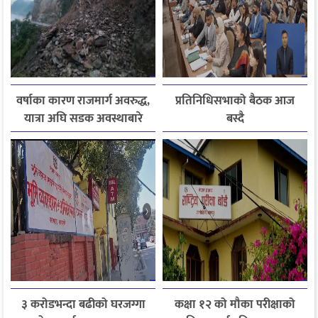
वर्षाका कारण राजमार्ग अवरुद्ध,
प्रतिनिधिसभाको बैठक आज
यात्रा अघि सडक अवस्थाबारे
बस्दै
जानकारी लिन आग्रह
३ करोडभन्दा बढीको घरजग्गा
कक्षा १२ को मौका परीक्षाको