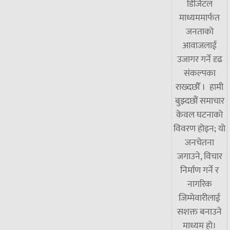
डिजिटल
माध्यममार्फत
जनताको
आवाजलाई
उजागर गर्ने दृढ
संकल्पका
राख्दछौँ । हामी
बुझ्दछौं समाचार
केवल घटनाको
विवरण होइन; यो
जनचेतना
जगाउने, विचार
निर्माण गर्ने र
नागरिक
जिम्मेवारीलाई
सशक्त बनाउने
माध्यम हो।