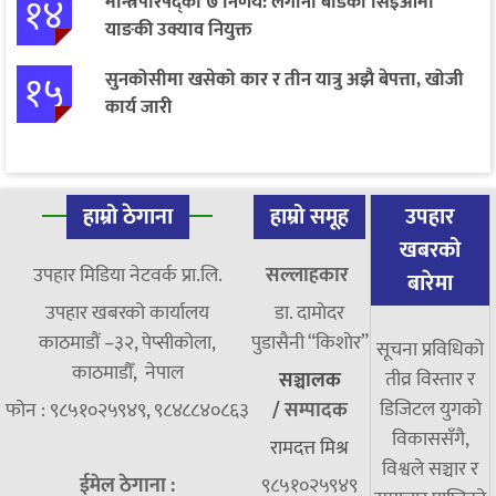
१४
मन्त्रिपरिषद्का ७ निर्णय: लगानी बोर्डको सिइओमा
याङकी उक्याव नियुक्त
१५
सुनकोसीमा खसेको कार र तीन यात्रु अझै बेपत्ता, खोजी
कार्य जारी
हाम्रो ठेगाना
हाम्रो समूह
उपहार
खबरको
उपहार मिडिया नेटवर्क प्रा.लि.
सल्लाहकार
बारेमा
उपहार खबरको कार्यालय
डा. दामाेदर
काठमाडौं –३२, पेप्सीकोला,
पुडासैनी “किशाेर”
सूचना प्रविधिको
काठमाडौँ, नेपाल
तीव्र विस्तार र
सञ्चालक
डिजिटल युगको
फोन : ९८५१०२५९४९, ९८४८८४०८६३
/
सम्पादक
विकाससँगै,
रामदत्त मिश्र
विश्वले सञ्चार र
ईमेल ठेगाना :
९८५१०२५९४९