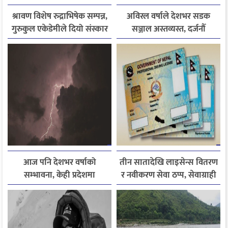
श्रावण विशेष रुद्राभिषेक सम्पन्न,
अविरल वर्षाले देशभर सडक
गुरुकुल एकेडेमीले दियो संस्कार
सञ्जाल अस्तव्यस्त, दर्जनौँ
र नैतिक शिक्षाको सन्देश
राजमार्ग अवरुद्ध
आज पनि देशभर वर्षाको
तीन सातादेखि लाइसेन्स वितरण
सम्भावना, केही प्रदेशमा
र नवीकरण सेवा ठप्प, सेवाग्राही
भारीदेखि धेरै भारी वर्षा हुने
सास्तीमा
चेतावनी