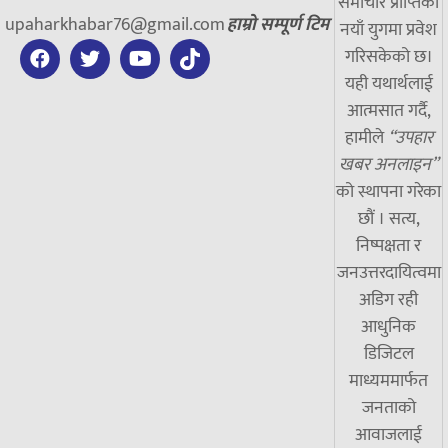
समाचार प्राप्तिको
upaharkhabar76@gmail.com
हाम्रो सम्पूर्ण टिम
नयाँ युगमा प्रवेश
गरिसकेको छ।
यही यथार्थलाई
आत्मसात गर्दै,
हामीले
“उपहार
खबर अनलाइन”
को स्थापना गरेका
छौं । सत्य,
निष्पक्षता र
जनउत्तरदायित्वमा
अडिग रही
आधुनिक
डिजिटल
माध्यममार्फत
जनताको
आवाजलाई