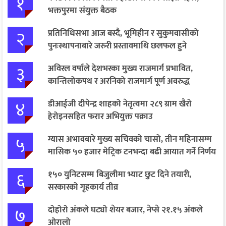
१
भक्तपुरमा संयुक्त बैठक
२
प्रतिनिधिसभा आज बस्दै, भूमिहीन र सुकुमवासीको
पुनःस्थापनाबारे जरुरी प्रस्तावमाथि छलफल हुने
३
अविरल वर्षाले देशभरका मुख्य राजमार्ग प्रभावित,
कान्तिलोकपथ र अरनिको राजमार्ग पूर्ण अवरुद्ध
४
डीआईजी दीपेन्द्र शाहको नेतृत्वमा २८९ ग्राम खैरो
हेरोइनसहित फरार अभियुक्त पक्राउ
५
ग्यास अभावबारे मुख्य सचिवको चासो, तीन महिनासम्म
मासिक ५० हजार मेट्रिक टनभन्दा बढी आयात गर्ने निर्णय
६
१५० युनिटसम्म बिजुलीमा भ्याट छुट दिने तयारी,
सरकारको गृहकार्य तीव्र
७
दोहोरो अंकले घट्यो शेयर बजार, नेप्से २१.१५ अंकले
ओरालो