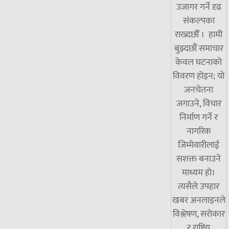
उजागर गर्ने दृढ
संकल्पका
राख्दछौँ । हामी
बुझ्दछौं समाचार
केवल घटनाको
विवरण होइन; यो
जनचेतना
जगाउने, विचार
निर्माण गर्ने र
नागरिक
जिम्मेवारीलाई
सशक्त बनाउने
माध्यम हो।
त्यसैले उपहार
खबर अनलाइनले
विश्लेषण, सरोकार
र राष्ट्रिय