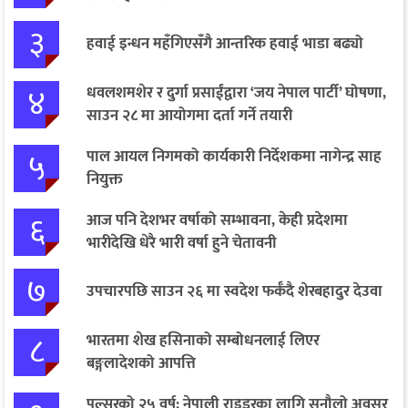
३
हवाई इन्धन महँगिएसँगै आन्तरिक हवाई भाडा बढ्यो
४
धवलशमशेर र दुर्गा प्रसाईंद्वारा ‘जय नेपाल पार्टी’ घोषणा,
साउन २८ मा आयोगमा दर्ता गर्ने तयारी
५
पाल आयल निगमको कार्यकारी निर्देशकमा नागेन्द्र साह
नियुक्त
६
आज पनि देशभर वर्षाको सम्भावना, केही प्रदेशमा
भारीदेखि धेरै भारी वर्षा हुने चेतावनी
७
उपचारपछि साउन २६ मा स्वदेश फर्कँदै शेरबहादुर देउवा
८
भारतमा शेख हसिनाको सम्बोधनलाई लिएर
बङ्गलादेशको आपत्ति
पल्सरको २५ वर्ष: नेपाली राइडरका लागि सुनौलो अवसर