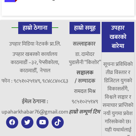
हाम्रो ठेगाना
हाम्रो समूह
उपहार
खबरको
उपहार मिडिया नेटवर्क प्रा.लि.
सल्लाहकार
बारेमा
उपहार खबरको कार्यालय
डा. दामाेदर
काठमाडौं –३२, पेप्सीकोला,
पुडासैनी “किशाेर”
सूचना प्रविधिको
काठमाडौँ, नेपाल
तीव्र विस्तार र
सञ्चालक
डिजिटल युगको
फोन : ९८५१०२५९४९, ९८४८८४०८६३
/
सम्पादक
विकाससँगै,
रामदत्त मिश्र
विश्वले सञ्चार र
ईमेल ठेगाना :
९८५१०२५९४९
समाचार प्राप्तिको
upaharkhabar76@gmail.com
हाम्रो सम्पूर्ण टिम
नयाँ युगमा प्रवेश
गरिसकेको छ।
यही यथार्थलाई