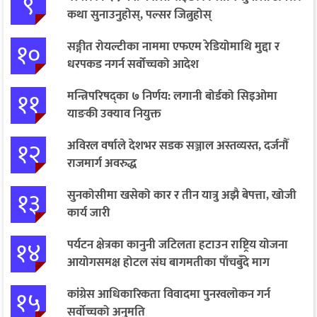
९
कथा सुनाउनुहोस्, पल्सर जित्नुहोस्
१०
सङ्गीत रोयल्टीका नाममा एफएम रेडियोमाथि मुद्दा र
धरपकड नगर्न सर्वोच्चको आदेश
११
मन्त्रिपरिषद्का ७ निर्णय: लगानी बोर्डको सिइओमा
याङकी उक्याव नियुक्त
१२
अविरल वर्षाले देशभर सडक सञ्जाल अस्तव्यस्त, दर्जनौँ
राजमार्ग अवरुद्ध
१३
सुनकोसीमा खसेको कार र तीन यात्रु अझै बेपत्ता, खोजी
कार्य जारी
१४
पर्यटन क्षेत्रका कानुनी जटिलता हटाउन राष्ट्रिय योजना
आयोगसमक्ष होटल संघ बागमतीका पाँचबुँदे माग
१५
कांग्रेस आधिकारिकता विवादमा पुनरवलोकन गर्न
सर्वोच्चको अनुमति