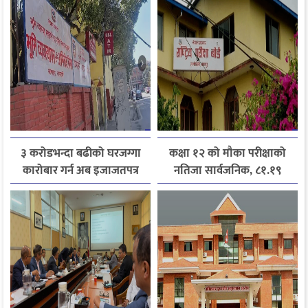
३ करोडभन्दा बढीको घरजग्गा
कक्षा १२ को मौका परीक्षाको
कारोबार गर्न अब इजाजतपत्र
नतिजा सार्वजनिक, ८१.१९
अनिवार्य
प्रतिशत विद्यार्थी उत्तीर्ण