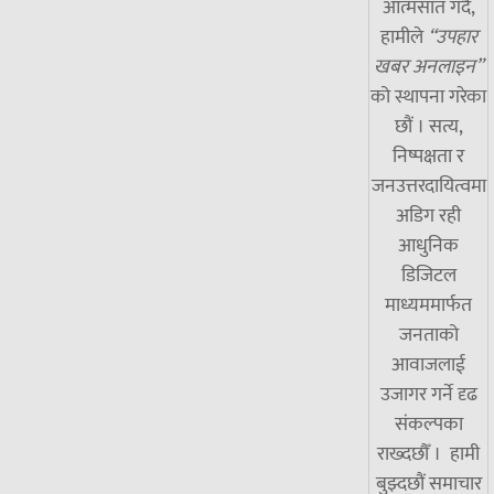
आत्मसात गर्दै,
हामीले
“उपहार
खबर अनलाइन”
को स्थापना गरेका
छौं । सत्य,
निष्पक्षता र
जनउत्तरदायित्वमा
अडिग रही
आधुनिक
डिजिटल
माध्यममार्फत
जनताको
आवाजलाई
उजागर गर्ने दृढ
संकल्पका
राख्दछौँ । हामी
बुझ्दछौं समाचार