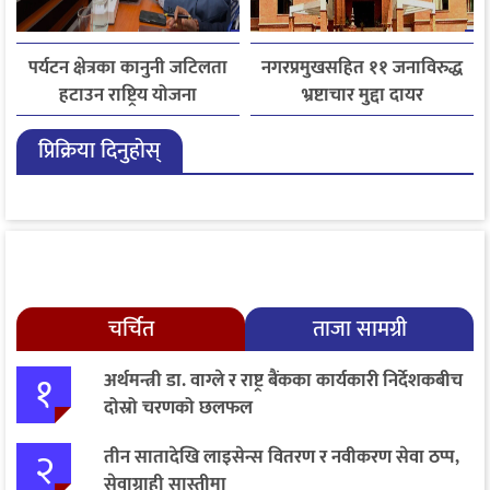
पर्यटन क्षेत्रका कानुनी जटिलता
नगरप्रमुखसहित ११ जनाविरुद्ध
हटाउन राष्ट्रिय योजना
भ्रष्टाचार मुद्दा दायर
आयोगसमक्ष होटल संघ
प्रिक्रिया दिनुहोस्
बागमतीका पाँचबुँदे माग
चर्चित
ताजा सामग्री
१
अर्थमन्त्री डा. वाग्ले र राष्ट्र बैंकका कार्यकारी निर्देशकबीच
दोस्रो चरणको छलफल
२
तीन सातादेखि लाइसेन्स वितरण र नवीकरण सेवा ठप्प,
सेवाग्राही सास्तीमा