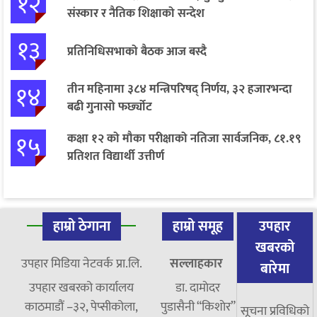
१२
संस्कार र नैतिक शिक्षाको सन्देश
१३
प्रतिनिधिसभाको बैठक आज बस्दै
१४
तीन महिनामा ३८४ मन्त्रिपरिषद् निर्णय, ३२ हजारभन्दा
बढी गुनासो फर्छ्योट
१५
कक्षा १२ को मौका परीक्षाको नतिजा सार्वजनिक, ८१.१९
प्रतिशत विद्यार्थी उत्तीर्ण
हाम्रो ठेगाना
हाम्रो समूह
उपहार
खबरको
उपहार मिडिया नेटवर्क प्रा.लि.
सल्लाहकार
बारेमा
उपहार खबरको कार्यालय
डा. दामाेदर
काठमाडौं –३२, पेप्सीकोला,
पुडासैनी “किशाेर”
सूचना प्रविधिको