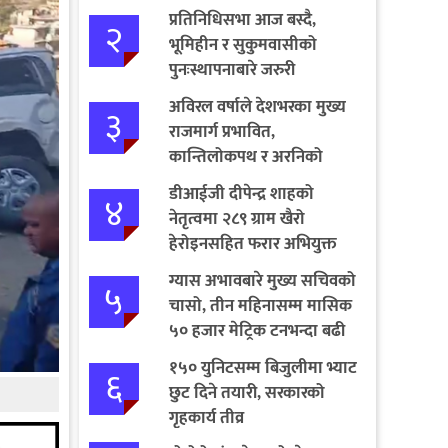
प्रतिनिधिसभा आज बस्दै,
२
भूमिहीन र सुकुमवासीको
पुनःस्थापनाबारे जरुरी
प्रस्तावमाथि छलफल हुने
अविरल वर्षाले देशभरका मुख्य
३
राजमार्ग प्रभावित,
कान्तिलोकपथ र अरनिको
राजमार्ग पूर्ण अवरुद्ध
डीआईजी दीपेन्द्र शाहको
४
नेतृत्वमा २८९ ग्राम खैरो
हेरोइनसहित फरार अभियुक्त
पक्राउ
ग्यास अभावबारे मुख्य सचिवको
५
चासो, तीन महिनासम्म मासिक
५० हजार मेट्रिक टनभन्दा बढी
आयात गर्ने निर्णय
१५० युनिटसम्म बिजुलीमा भ्याट
६
छुट दिने तयारी, सरकारको
गृहकार्य तीव्र