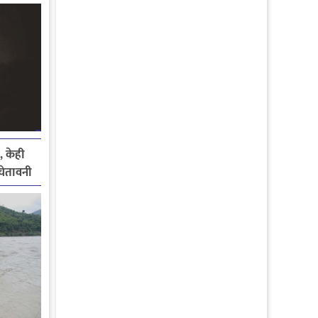
, केही
े चेतावनी