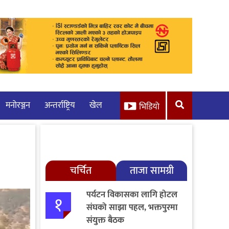
मनाेरञ्जन
अन्तर्राष्ट्रिय
खेल
भिडियो
चर्चित
ताजा सामग्री
पर्यटन विकासका लागि होटल
१
संघको साझा पहल, भक्तपुरमा
संयुक्त बैठक