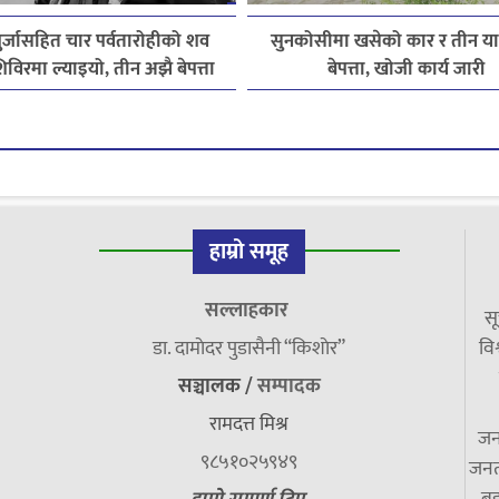
पुर्जासहित चार पर्वतारोहीको शव
सुनकोसीमा खसेको कार र तीन यात्
विरमा ल्याइयो, तीन अझै बेपत्ता
बेपत्ता, खोजी कार्य जारी
हाम्रो समूह
सल्लाहकार
सू
डा. दामाेदर पुडासैनी “किशाेर”
विश
सञ्चालक /
सम्पादक
रामदत्त मिश्र
जन
९८५१०२५९४९
जनत
बु