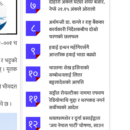
७
दोहोरो अंकले घट्यो शेयर बजार,
नेप्से २१.१५ अंकले ओरालो
अर्थमन्त्री डा. वाग्ले र राष्ट्र बैंकका
८
कार्यकारी निर्देशकबीच दोस्रो
चरणको छलफल
 ०१–००१ च
९
हवाई इन्धन महँगिएसँगै
आन्तरिक हवाई भाडा बढ्यो
 र भट्टको
भारतमा शेख हसिनाको
न् । मृतक
१०
सम्बोधनलाई लिएर
बङ्गलादेशको आपत्ति
ो भीमदत्त
सङ्गीत रोयल्टीका नाममा एफएम
११
रेडियोमाथि मुद्दा र धरपकड नगर्न
को छ ।
सर्वोच्चको आदेश
धवलशमशेर र दुर्गा प्रसाईंद्वारा
१२
‘जय नेपाल पार्टी’ घोषणा, साउन