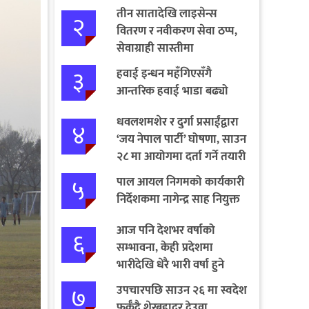
तीन सातादेखि लाइसेन्स
२
वितरण र नवीकरण सेवा ठप्प,
सेवाग्राही सास्तीमा
३
हवाई इन्धन महँगिएसँगै
आन्तरिक हवाई भाडा बढ्यो
धवलशमशेर र दुर्गा प्रसाईंद्वारा
४
‘जय नेपाल पार्टी’ घोषणा, साउन
२८ मा आयोगमा दर्ता गर्ने तयारी
५
पाल आयल निगमको कार्यकारी
निर्देशकमा नागेन्द्र साह नियुक्त
आज पनि देशभर वर्षाको
६
सम्भावना, केही प्रदेशमा
भारीदेखि धेरै भारी वर्षा हुने
चेतावनी
७
उपचारपछि साउन २६ मा स्वदेश
फर्कँदै शेरबहादुर देउवा