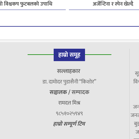
यो विश्वकप फुटबलको उपाधि
अर्जेन्टिना र स्पेन खेल्दै
हाम्रो समूह
सल्लाहकार
सू
डा. दामाेदर पुडासैनी “किशाेर”
विश
सञ्चालक /
सम्पादक
रामदत्त मिश्र
जन
९८५१०२५९४९
जनत
बु
हाम्रो सम्पूर्ण टिम
ज