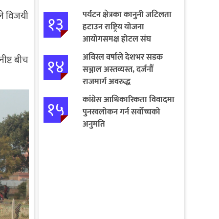
पर्यटन क्षेत्रका कानुनी जटिलता
ले विजयी
१३
हटाउन राष्ट्रिय योजना
आयोगसमक्ष होटल संघ
बागमतीका पाँचबुँदे माग
अविरल वर्षाले देशभर सडक
ीष्ट बीच
१४
सञ्जाल अस्तव्यस्त, दर्जनौँ
राजमार्ग अवरुद्ध
कांग्रेस आधिकारिकता विवादमा
१५
पुनरवलोकन गर्न सर्वोच्चको
अनुमति