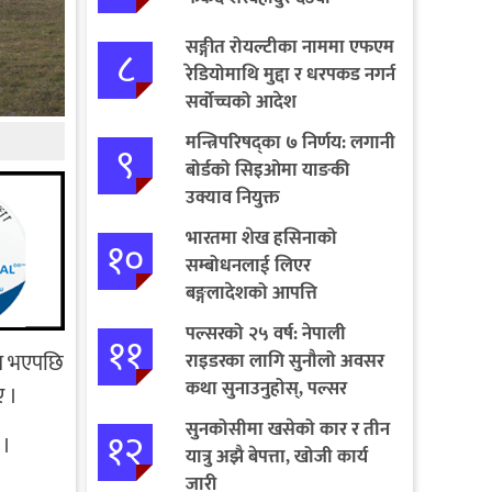
सङ्गीत रोयल्टीका नाममा एफएम
८
रेडियोमाथि मुद्दा र धरपकड नगर्न
सर्वोच्चको आदेश
मन्त्रिपरिषद्का ७ निर्णय: लगानी
९
बोर्डको सिइओमा याङकी
उक्याव नियुक्त
भारतमा शेख हसिनाको
१०
सम्बोधनलाई लिएर
बङ्गलादेशको आपत्ति
पल्सरको २५ वर्ष: नेपाली
११
ित भएपछि
राइडरका लागि सुनौलो अवसर
कथा सुनाउनुहोस्, पल्सर
ए ।
जित्नुहोस्
सुनकोसीमा खसेको कार र तीन
१२
 ।
यात्रु अझै बेपत्ता, खोजी कार्य
जारी