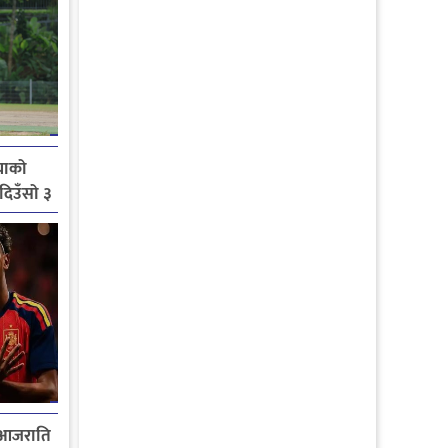
याको
 दिउँसो ३
 आजराति