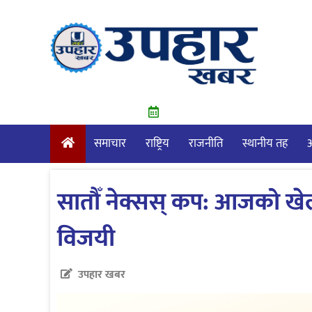
Skip
to
content
समाचार
राष्ट्रिय
राजनीति
स्थानीय तह
आ
सातौँ नेक्सस् कप: आजको खेलमा
विजयी
उपहार खबर