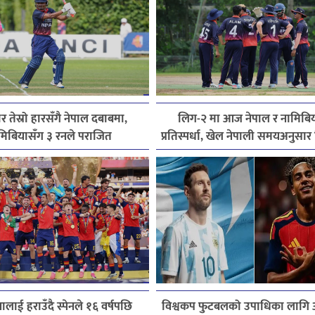
 तेस्रो हारसँगै नेपाल दबाबमा,
लिग-२ मा आज नेपाल र नामिबि
मिबियासँग ३ रनले पराजित
प्रतिस्पर्धा, खेल नेपाली समयअनुसार
बजे सुरु हुने
िनालाई हराउँदै स्पेनले १६ वर्षपछि
विश्वकप फुटबलको उपाधिका लागि