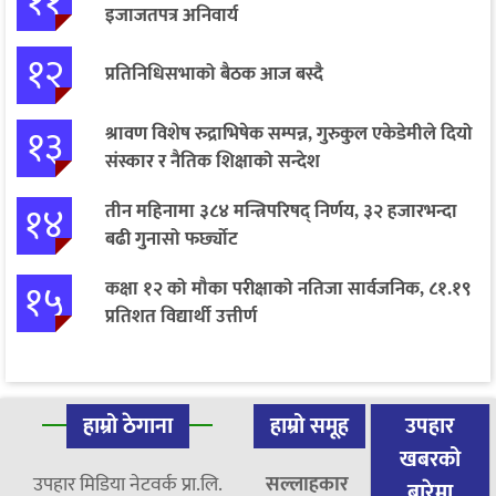
११
इजाजतपत्र अनिवार्य
१२
प्रतिनिधिसभाको बैठक आज बस्दै
१३
श्रावण विशेष रुद्राभिषेक सम्पन्न, गुरुकुल एकेडेमीले दियो
संस्कार र नैतिक शिक्षाको सन्देश
१४
तीन महिनामा ३८४ मन्त्रिपरिषद् निर्णय, ३२ हजारभन्दा
बढी गुनासो फर्छ्योट
१५
कक्षा १२ को मौका परीक्षाको नतिजा सार्वजनिक, ८१.१९
प्रतिशत विद्यार्थी उत्तीर्ण
हाम्रो ठेगाना
हाम्रो समूह
उपहार
खबरको
उपहार मिडिया नेटवर्क प्रा.लि.
सल्लाहकार
बारेमा