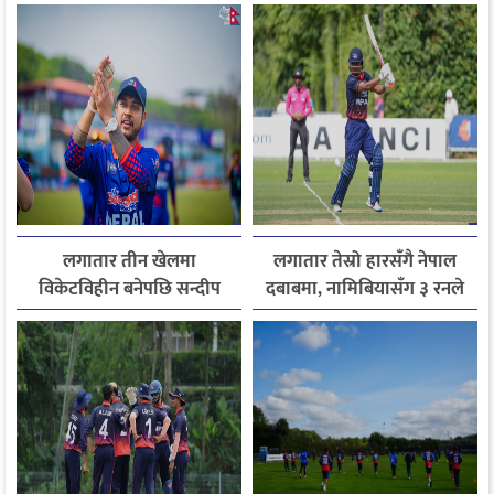
लगातार तीन खेलमा
लगातार तेस्रो हारसँगै नेपाल
विकेटविहीन बनेपछि सन्दीप
दबाबमा, नामिबियासँग ३ रनले
पहिलोपटक प्लेइङ-११ बाट
पराजित
बाहिर