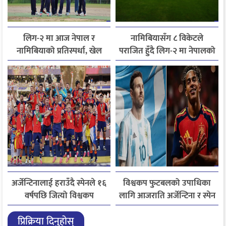
लिग-२ मा आज नेपाल र
नामिबियासँग ८ विकेटले
नामिबियाको प्रतिस्पर्धा, खेल
पराजित हुँदै लिग-२ मा नेपालको
नेपाली समयअनुसार दिउँसो ३
निराशाजनक सुरुआत
बजे सुरु हुने
अर्जेन्टिनालाई हराउँदै स्पेनले १६
विश्वकप फुटबलको उपाधिका
वर्षपछि जित्यो विश्वकप
लागि आजराति अर्जेन्टिना र स्पेन
फुटबलको उपाधि
खेल्दै
प्रिक्रिया दिनुहोस्