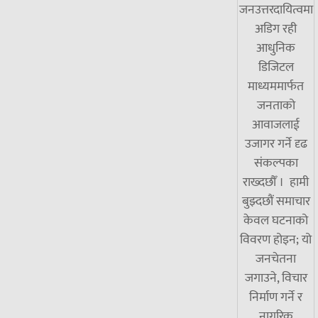
जनउत्तरदायित्वमा
अडिग रही
आधुनिक
डिजिटल
माध्यममार्फत
जनताको
आवाजलाई
उजागर गर्ने दृढ
संकल्पका
राख्दछौँ । हामी
बुझ्दछौं समाचार
केवल घटनाको
विवरण होइन; यो
जनचेतना
जगाउने, विचार
निर्माण गर्ने र
नागरिक