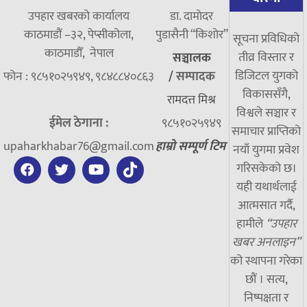
उपहार खबरको कार्यालय
डा. दामाेदर
काठमाडौं –३२, पेप्सीकोला,
पुडासैनी “किशाेर”
सूचना प्रविधिको
काठमाडौँ, नेपाल
तीव्र विस्तार र
सञ्चालक
डिजिटल युगको
फोन : ९८५१०२५९४९, ९८४८८४०८६३
/
सम्पादक
विकाससँगै,
रामदत्त मिश्र
विश्वले सञ्चार र
ईमेल ठेगाना :
९८५१०२५९४९
समाचार प्राप्तिको
upaharkhabar76@gmail.com
हाम्रो सम्पूर्ण टिम
नयाँ युगमा प्रवेश
गरिसकेको छ।
यही यथार्थलाई
आत्मसात गर्दै,
हामीले
“उपहार
खबर अनलाइन”
को स्थापना गरेका
छौं । सत्य,
निष्पक्षता र