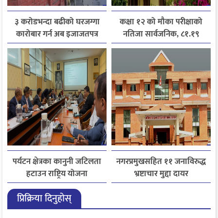
३ करोडभन्दा बढीको घरजग्गा
कक्षा १२ को मौका परीक्षाको
कारोबार गर्न अब इजाजतपत्र
नतिजा सार्वजनिक, ८१.१९
अनिवार्य
प्रतिशत विद्यार्थी उत्तीर्ण
पर्यटन क्षेत्रका कानुनी जटिलता
नगरप्रमुखसहित ११ जनाविरुद्ध
हटाउन राष्ट्रिय योजना
भ्रष्टाचार मुद्दा दायर
आयोगसमक्ष होटल संघ
प्रिक्रिया दिनुहोस्
बागमतीका पाँचबुँदे माग