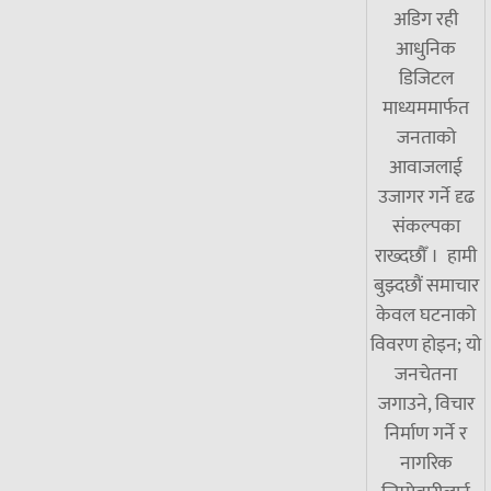
अडिग रही
आधुनिक
डिजिटल
माध्यममार्फत
जनताको
आवाजलाई
उजागर गर्ने दृढ
संकल्पका
राख्दछौँ । हामी
बुझ्दछौं समाचार
केवल घटनाको
विवरण होइन; यो
जनचेतना
जगाउने, विचार
निर्माण गर्ने र
नागरिक