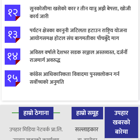
१२
सुनकोसीमा खसेको कार र तीन यात्रु अझै बेपत्ता, खोजी
कार्य जारी
१३
पर्यटन क्षेत्रका कानुनी जटिलता हटाउन राष्ट्रिय योजना
आयोगसमक्ष होटल संघ बागमतीका पाँचबुँदे माग
१४
अविरल वर्षाले देशभर सडक सञ्जाल अस्तव्यस्त, दर्जनौँ
राजमार्ग अवरुद्ध
१५
कांग्रेस आधिकारिकता विवादमा पुनरवलोकन गर्न
सर्वोच्चको अनुमति
हाम्रो ठेगाना
हाम्रो समूह
उपहार
खबरको
उपहार मिडिया नेटवर्क प्रा.लि.
सल्लाहकार
बारेमा