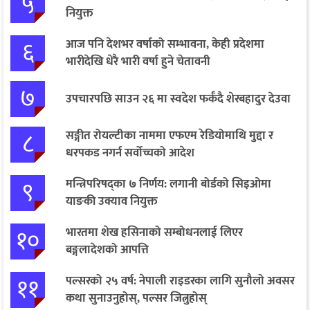
५
नियुक्त
६
आज पनि देशभर वर्षाको सम्भावना, केही प्रदेशमा
भारीदेखि धेरै भारी वर्षा हुने चेतावनी
७
उपचारपछि साउन २६ मा स्वदेश फर्कँदै शेरबहादुर देउवा
८
सङ्गीत रोयल्टीका नाममा एफएम रेडियोमाथि मुद्दा र
धरपकड नगर्न सर्वोच्चको आदेश
९
मन्त्रिपरिषद्का ७ निर्णय: लगानी बोर्डको सिइओमा
याङकी उक्याव नियुक्त
१०
भारतमा शेख हसिनाको सम्बोधनलाई लिएर
बङ्गलादेशको आपत्ति
११
पल्सरको २५ वर्ष: नेपाली राइडरका लागि सुनौलो अवसर
कथा सुनाउनुहोस्, पल्सर जित्नुहोस्