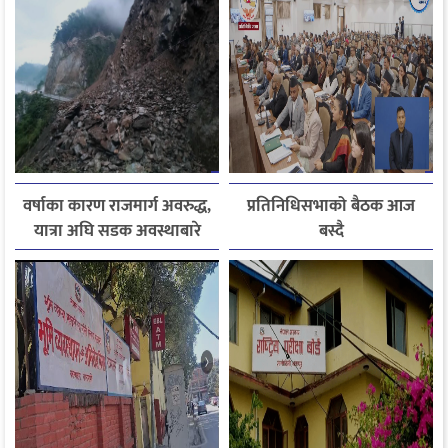
वर्षाका कारण राजमार्ग अवरुद्ध,
प्रतिनिधिसभाको बैठक आज
यात्रा अघि सडक अवस्थाबारे
बस्दै
जानकारी लिन आग्रह