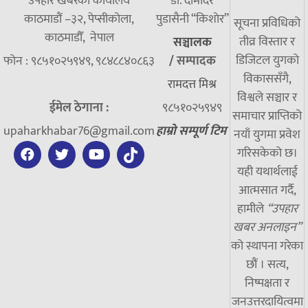
उपहार खबरको कार्यालय
डा. दामाेदर
काठमाडौं –३२, पेप्सीकोला,
पुडासैनी “किशाेर”
सूचना प्रविधिको
काठमाडौँ, नेपाल
तीव्र विस्तार र
सञ्चालक
डिजिटल युगको
फोन : ९८५१०२५९४९, ९८४८८४०८६३
/
सम्पादक
विकाससँगै,
रामदत्त मिश्र
विश्वले सञ्चार र
ईमेल ठेगाना :
९८५१०२५९४९
समाचार प्राप्तिको
upaharkhabar76@gmail.com
हाम्रो सम्पूर्ण टिम
नयाँ युगमा प्रवेश
गरिसकेको छ।
यही यथार्थलाई
आत्मसात गर्दै,
हामीले
“उपहार
खबर अनलाइन”
को स्थापना गरेका
छौं । सत्य,
निष्पक्षता र
जनउत्तरदायित्वमा