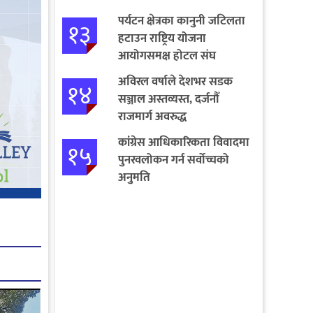
पर्यटन क्षेत्रका कानुनी जटिलता
१३
हटाउन राष्ट्रिय योजना
आयोगसमक्ष होटल संघ
बागमतीका पाँचबुँदे माग
अविरल वर्षाले देशभर सडक
१४
सञ्जाल अस्तव्यस्त, दर्जनौँ
राजमार्ग अवरुद्ध
कांग्रेस आधिकारिकता विवादमा
१५
पुनरवलोकन गर्न सर्वोच्चको
अनुमति