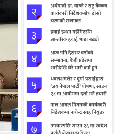
अर्थमन्त्री डा. वाग्ले र राष्ट्र बैंकका
२
कार्यकारी निर्देशकबीच दोस्रो
चरणको छलफल
३
हवाई इन्धन महँगिएसँगै
आन्तरिक हवाई भाडा बढ्यो
आज पनि देशभर वर्षाको
४
सम्भावना, केही प्रदेशमा
भारीदेखि धेरै भारी वर्षा हुने
चेतावनी
धवलशमशेर र दुर्गा प्रसाईंद्वारा
५
‘जय नेपाल पार्टी’ घोषणा, साउन
२८ मा आयोगमा दर्ता गर्ने तयारी
६
पाल आयल निगमको कार्यकारी
निर्देशकमा नागेन्द्र साह नियुक्त
७
उपचारपछि साउन २६ मा स्वदेश
फर्कँदै शेरबहादुर देउवा