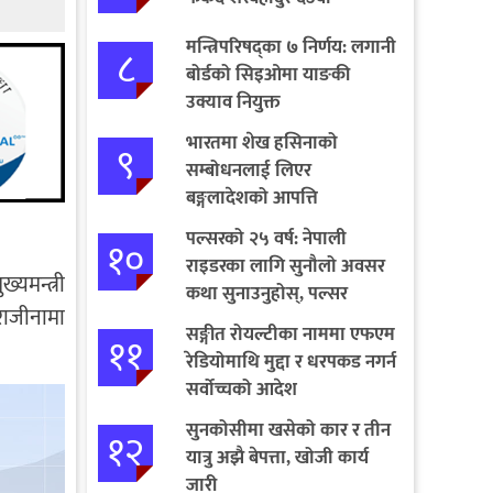
मन्त्रिपरिषद्का ७ निर्णय: लगानी
८
बोर्डको सिइओमा याङकी
उक्याव नियुक्त
भारतमा शेख हसिनाको
९
सम्बोधनलाई लिएर
बङ्गलादेशको आपत्ति
पल्सरको २५ वर्ष: नेपाली
१०
राइडरका लागि सुनौलो अवसर
यमन्त्री
कथा सुनाउनुहोस्, पल्सर
राजीनामा
जित्नुहोस्
सङ्गीत रोयल्टीका नाममा एफएम
११
रेडियोमाथि मुद्दा र धरपकड नगर्न
सर्वोच्चको आदेश
सुनकोसीमा खसेको कार र तीन
१२
यात्रु अझै बेपत्ता, खोजी कार्य
जारी