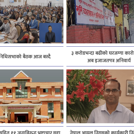
३ करोडभन्दा बढीको घरजग्गा कारोब
िनिधिसभाको बैठक आज बस्दै
अब इजाजतपत्र अनिवार्य
हित ११ जनाविरुद्ध भ्रष्टाचार मुद्दा
नेपाल आयल निगमको कार्यकारी निर