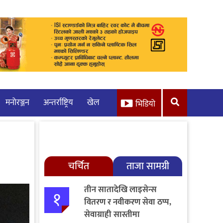
मनाेरञ्जन
अन्तर्राष्ट्रिय
खेल
भिडियो
चर्चित
ताजा सामग्री
तीन सातादेखि लाइसेन्स
१
वितरण र नवीकरण सेवा ठप्प,
सेवाग्राही सास्तीमा