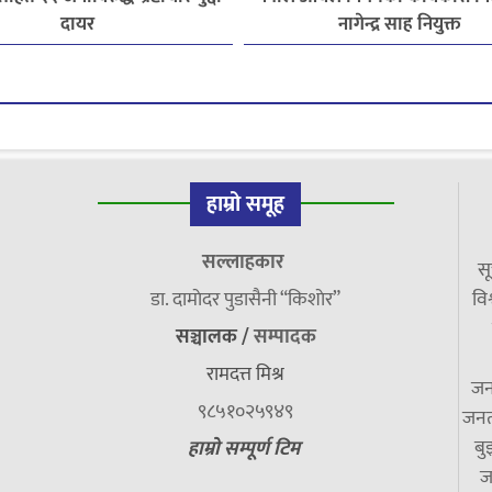
दायर
नागेन्द्र साह नियुक्त
हाम्रो समूह
सल्लाहकार
सू
डा. दामाेदर पुडासैनी “किशाेर”
विश
सञ्चालक /
सम्पादक
रामदत्त मिश्र
जन
९८५१०२५९४९
जनत
बु
हाम्रो सम्पूर्ण टिम
ज