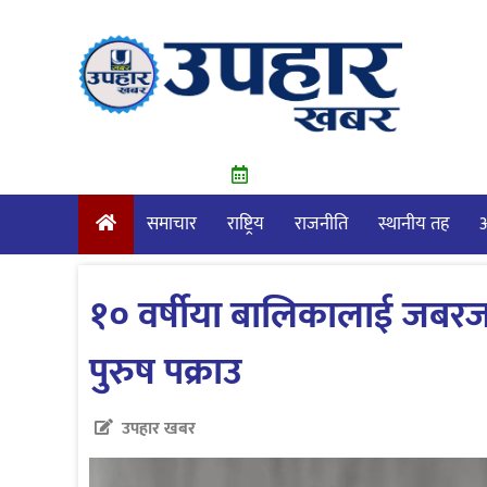
Skip
to
content
समाचार
राष्ट्रिय
राजनीति
स्थानीय तह
आ
१० वर्षीया बालिकालाई जबरज
पुरुष पक्राउ
उपहार खबर