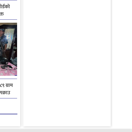
ोर्डको
्त
८९ ग्राम
पक्राउ