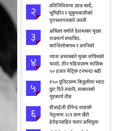
प्रतिनिधिसभा आज बस्दै,
२
भूमिहीन र सुकुमवासीको
पुनःस्थापनाबारे जरुरी
प्रस्तावमाथि छलफल हुने
अविरल वर्षाले देशभरका मुख्य
३
राजमार्ग प्रभावित,
कान्तिलोकपथ र अरनिको
राजमार्ग पूर्ण अवरुद्ध
ग्यास अभावबारे मुख्य सचिवको
४
चासो, तीन महिनासम्म मासिक
५० हजार मेट्रिक टनभन्दा बढी
आयात गर्ने निर्णय
१५० युनिटसम्म बिजुलीमा भ्याट
५
छुट दिने तयारी, सरकारको
गृहकार्य तीव्र
डीआईजी दीपेन्द्र शाहको
६
नेतृत्वमा २८९ ग्राम खैरो
हेरोइनसहित फरार अभियुक्त
पक्राउ