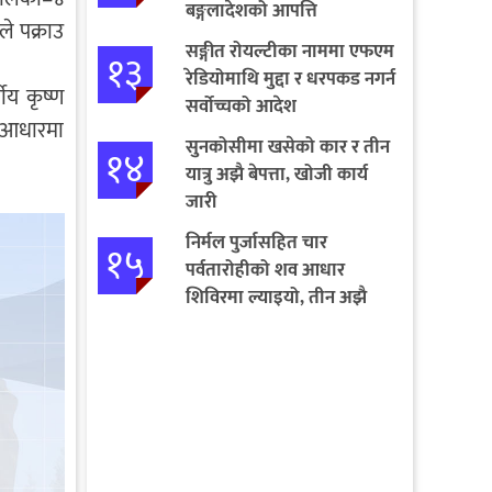
बङ्गलादेशको आपत्ति
े पक्राउ
सङ्गीत रोयल्टीका नाममा एफएम
१३
रेडियोमाथि मुद्दा र धरपकड नगर्न
ीय कृष्ण
सर्वोच्चको आदेश
ो आधारमा
सुनकोसीमा खसेको कार र तीन
१४
यात्रु अझै बेपत्ता, खोजी कार्य
जारी
निर्मल पुर्जासहित चार
१५
पर्वतारोहीको शव आधार
शिविरमा ल्याइयो, तीन अझै
बेपत्ता