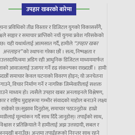
उपहार खबरको बारेमा
चना प्रविधिको तीव्र विस्तार र डिजिटल युगको विकाससँगै,
्वले सञ्चार र समाचार प्राप्तिको नयाँ युगमा प्रवेश गरिसकेको
छ। यही यथार्थलाई आत्मसात गर्दै, हामीले
“उपहार खबर
अनलाइन”
को स्थापना गरेका छौं । सत्य, निष्पक्षता र
उत्तरदायित्वमा अडिग रही आधुनिक डिजिटल माध्यममार्फत
ाको आवाजलाई उजागर गर्ने दृढ संकल्पका राख्दछौँ । हामी
झ्दछौं समाचार केवल घटनाको विवरण होइन; यो जनचेतना
गाउने, विचार निर्माण गर्ने र नागरिक जिम्मेवारीलाई सशक्त
ाउने माध्यम हो। त्यसैले उपहार खबर अनलाइनले विश्लेषण,
ार र राष्ट्रिय मुद्दाहरूमा गम्भीर संवादको माहोल बनाउने लक्ष्य
राखेको छ।सुझाव दिनुहोस्, समाचार पठाउनुहोस्र हाम्रो
मग्रीलाई मूल्यांकन गर्दै साथ दिँदै जानुहोस्। तपाईंको साथ,
विश्वास र प्रतिक्रियाले नै हामीलाई अझ उत्तरदायी, सबल र
जनमुखी बनाउँछ। अन्तमा तपाईंहरूको निरन्तर साथ रहने