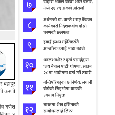
७
दोहोरो अंकले घट्यो शेयर बजार,
नेप्से २१.१५ अंकले ओरालो
अर्थमन्त्री डा. वाग्ले र राष्ट्र बैंकका
८
कार्यकारी निर्देशकबीच दोस्रो
चरणको छलफल
९
हवाई इन्धन महँगिएसँगै
आन्तरिक हवाई भाडा बढ्यो
धवलशमशेर र दुर्गा प्रसाईंद्वारा
१०
‘जय नेपाल पार्टी’ घोषणा, साउन
२८ मा आयोगमा दर्ता गर्ने तयारी
मन्त्रिपरिषद्का ७ निर्णय: लगानी
र बहादुर
११
बोर्डको सिइओमा याङकी
्ती करणी
उक्याव नियुक्त
भारतमा शेख हसिनाको
१२
षीय गणेश
सम्बोधनलाई लिएर
पालिका–४