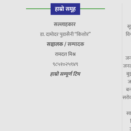
हाम्रो समूह
सल्लाहकार
सू
डा. दामाेदर पुडासैनी “किशाेर”
विश
सञ्चालक /
सम्पादक
रामदत्त मिश्र
जन
९८५१०२५९४९
जनत
बु
हाम्रो सम्पूर्ण टिम
ज
बन
सरोक
सा