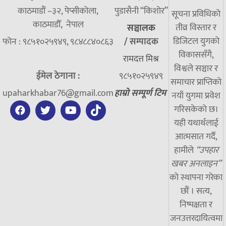
काठमाडौं –३२, पेप्सीकोला,
पुडासैनी “किशाेर”
सूचना प्रविधिको
काठमाडौँ, नेपाल
तीव्र विस्तार र
सञ्चालक
डिजिटल युगको
फोन : ९८५१०२५९४९, ९८४८८४०८६३
/
सम्पादक
विकाससँगै,
रामदत्त मिश्र
विश्वले सञ्चार र
ईमेल ठेगाना :
९८५१०२५९४९
समाचार प्राप्तिको
upaharkhabar76@gmail.com
हाम्रो सम्पूर्ण टिम
नयाँ युगमा प्रवेश
गरिसकेको छ।
यही यथार्थलाई
आत्मसात गर्दै,
हामीले
“उपहार
खबर अनलाइन”
को स्थापना गरेका
छौं । सत्य,
निष्पक्षता र
जनउत्तरदायित्वमा