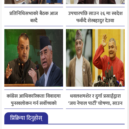
प्रतिनिधिसभाको बैठक आज
उपचारपछि साउन २६ मा स्वदेश
बस्दै
फर्कँदै शेरबहादुर देउवा
कांग्रेस आधिकारिकता विवादमा
धवलशमशेर र दुर्गा प्रसाईंद्वारा
पुनरवलोकन गर्न सर्वोच्चको
‘जय नेपाल पार्टी’ घोषणा, साउन
अनुमति
२८ मा आयोगमा दर्ता गर्ने तयारी
प्रिक्रिया दिनुहोस्