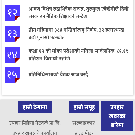
१२
श्रावण विशेष रुद्राभिषेक सम्पन्न, गुरुकुल एकेडेमीले दियो
संस्कार र नैतिक शिक्षाको सन्देश
१३
तीन महिनामा ३८४ मन्त्रिपरिषद् निर्णय, ३२ हजारभन्दा
बढी गुनासो फर्छ्योट
१४
कक्षा १२ को मौका परीक्षाको नतिजा सार्वजनिक, ८१.१९
प्रतिशत विद्यार्थी उत्तीर्ण
१५
प्रतिनिधिसभाको बैठक आज बस्दै
हाम्रो ठेगाना
हाम्रो समूह
उपहार
खबरको
उपहार मिडिया नेटवर्क प्रा.लि.
सल्लाहकार
बारेमा
उपहार खबरको कार्यालय
डा. दामाेदर