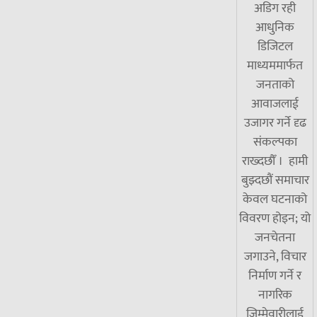
अडिग रही
आधुनिक
डिजिटल
माध्यममार्फत
जनताको
आवाजलाई
उजागर गर्ने दृढ
संकल्पका
राख्दछौँ । हामी
बुझ्दछौं समाचार
केवल घटनाको
विवरण होइन; यो
जनचेतना
जगाउने, विचार
निर्माण गर्ने र
नागरिक
जिम्मेवारीलाई