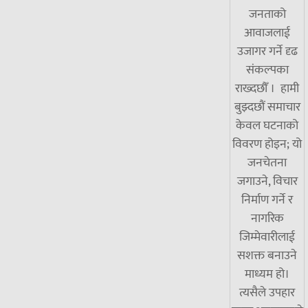
जनताको
आवाजलाई
उजागर गर्ने दृढ
संकल्पका
राख्दछौँ । हामी
बुझ्दछौं समाचार
केवल घटनाको
विवरण होइन; यो
जनचेतना
जगाउने, विचार
निर्माण गर्ने र
नागरिक
जिम्मेवारीलाई
सशक्त बनाउने
माध्यम हो।
त्यसैले उपहार