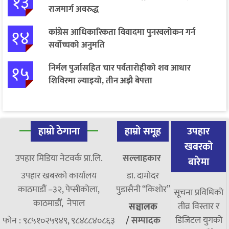
१३
राजमार्ग अवरुद्ध
१४
कांग्रेस आधिकारिकता विवादमा पुनरवलोकन गर्न
सर्वोच्चको अनुमति
१५
निर्मल पुर्जासहित चार पर्वतारोहीको शव आधार
शिविरमा ल्याइयो, तीन अझै बेपत्ता
हाम्रो ठेगाना
हाम्रो समूह
उपहार
खबरको
उपहार मिडिया नेटवर्क प्रा.लि.
सल्लाहकार
बारेमा
उपहार खबरको कार्यालय
डा. दामाेदर
काठमाडौं –३२, पेप्सीकोला,
पुडासैनी “किशाेर”
सूचना प्रविधिको
काठमाडौँ, नेपाल
तीव्र विस्तार र
सञ्चालक
डिजिटल युगको
फोन : ९८५१०२५९४९, ९८४८८४०८६३
/
सम्पादक