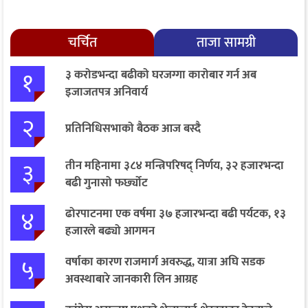
चर्चित
ताजा सामग्री
१
३ करोडभन्दा बढीको घरजग्गा कारोबार गर्न अब
इजाजतपत्र अनिवार्य
२
प्रतिनिधिसभाको बैठक आज बस्दै
३
तीन महिनामा ३८४ मन्त्रिपरिषद् निर्णय, ३२ हजारभन्दा
बढी गुनासो फर्छ्योट
४
ढोरपाटनमा एक वर्षमा ३७ हजारभन्दा बढी पर्यटक, १३
हजारले बढ्यो आगमन
५
वर्षाका कारण राजमार्ग अवरुद्ध, यात्रा अघि सडक
अवस्थाबारे जानकारी लिन आग्रह