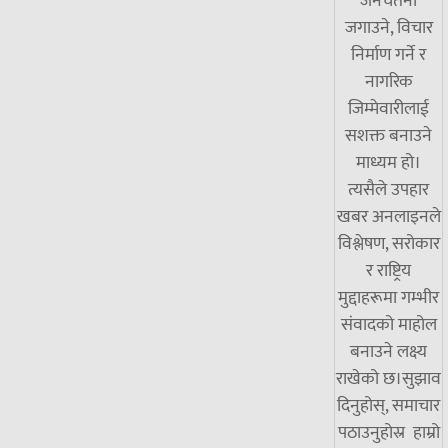
जनचेतना
जगाउने, विचार
निर्माण गर्ने र
नागरिक
जिम्मेवारीलाई
सशक्त बनाउने
माध्यम हो।
त्यसैले उपहार
खबर अनलाइनले
विश्लेषण, सरोकार
र राष्ट्रिय
मुद्दाहरूमा गम्भीर
संवादको माहोल
बनाउने लक्ष्य
राखेको छ।सुझाव
दिनुहोस्, समाचार
पठाउनुहोस्र हाम्रो