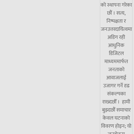
को स्थापना गरेका
छौं । सत्य,
निष्पक्षता र
जनउत्तरदायित्वमा
अडिग रही
आधुनिक
डिजिटल
माध्यममार्फत
जनताको
आवाजलाई
उजागर गर्ने दृढ
संकल्पका
राख्दछौँ । हामी
बुझ्दछौं समाचार
केवल घटनाको
विवरण होइन; यो