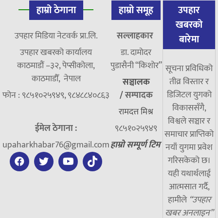
हाम्रो ठेगाना
हाम्रो समूह
उपहार
खबरको
उपहार मिडिया नेटवर्क प्रा.लि.
सल्लाहकार
बारेमा
उपहार खबरको कार्यालय
डा. दामाेदर
काठमाडौं –३२, पेप्सीकोला,
पुडासैनी “किशाेर”
सूचना प्रविधिको
काठमाडौँ, नेपाल
तीव्र विस्तार र
सञ्चालक
डिजिटल युगको
फोन : ९८५१०२५९४९, ९८४८८४०८६३
/
सम्पादक
विकाससँगै,
रामदत्त मिश्र
विश्वले सञ्चार र
ईमेल ठेगाना :
९८५१०२५९४९
समाचार प्राप्तिको
upaharkhabar76@gmail.com
हाम्रो सम्पूर्ण टिम
नयाँ युगमा प्रवेश
गरिसकेको छ।
यही यथार्थलाई
आत्मसात गर्दै,
हामीले
“उपहार
खबर अनलाइन”