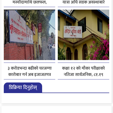
मस्यौदामाथि छलफल,
यात्रा अघि सडक अवस्थाबारे
एआईदेखि पत्रकारको
जानकारी लिन आग्रह
लाइसेन्ससम्मका विषयमा
सुझाव
३ करोडभन्दा बढीको घरजग्गा
कक्षा १२ को मौका परीक्षाको
कारोबार गर्न अब इजाजतपत्र
नतिजा सार्वजनिक, ८१.१९
अनिवार्य
प्रतिशत विद्यार्थी उत्तीर्ण
प्रिक्रिया दिनुहोस्