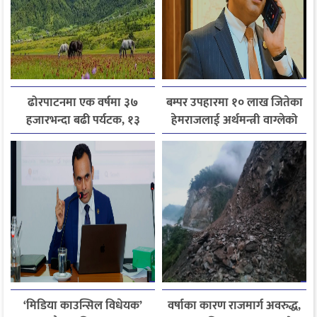
ढोरपाटनमा एक वर्षमा ३७
बम्पर उपहारमा १० लाख जितेका
हजारभन्दा बढी पर्यटक, १३
हेमराजलाई अर्थमन्त्री वाग्लेको
हजारले बढ्यो आगमन
फोन, रुपन्देहीकी सपनाले
जितिन् एक लाख
‘मिडिया काउन्सिल विधेयक’
वर्षाका कारण राजमार्ग अवरुद्ध,