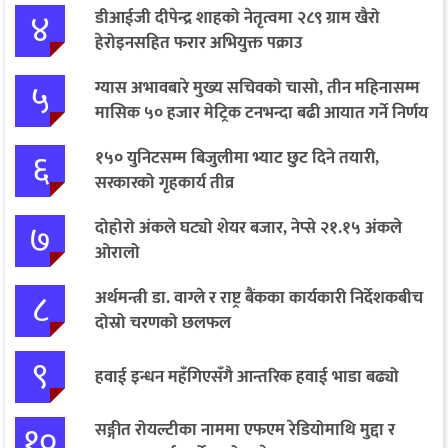
४
डीआईजी दीपेन्द्र शाहको नेतृत्वमा २८९ ग्राम खैरो
हेरोइनसहित फरार अभियुक्त पक्राउ
५
ग्यास अभावबारे मुख्य सचिवको चासो, तीन महिनासम्म
मासिक ५० हजार मेट्रिक टनभन्दा बढी आयात गर्ने निर्णय
६
१५० युनिटसम्म बिजुलीमा भ्याट छुट दिने तयारी,
सरकारको गृहकार्य तीव्र
७
दोहोरो अंकले घट्यो शेयर बजार, नेप्से २१.१५ अंकले
ओरालो
८
अर्थमन्त्री डा. वाग्ले र राष्ट्र बैंकका कार्यकारी निर्देशकबीच
दोस्रो चरणको छलफल
९
हवाई इन्धन महँगिएसँगै आन्तरिक हवाई भाडा बढ्यो
१०
सङ्गीत रोयल्टीका नाममा एफएम रेडियोमाथि मुद्दा र