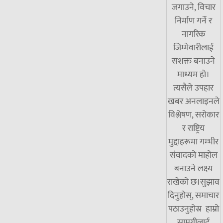
जगाउने, विचार
निर्माण गर्ने र
नागरिक
जिम्मेवारीलाई
सशक्त बनाउने
माध्यम हो।
त्यसैले उपहार
खबर अनलाइनले
विश्लेषण, सरोकार
र राष्ट्रिय
मुद्दाहरूमा गम्भीर
संवादको माहोल
बनाउने लक्ष्य
राखेको छ।सुझाव
दिनुहोस्, समाचार
पठाउनुहोस्र हाम्रो
सामग्रीलाई