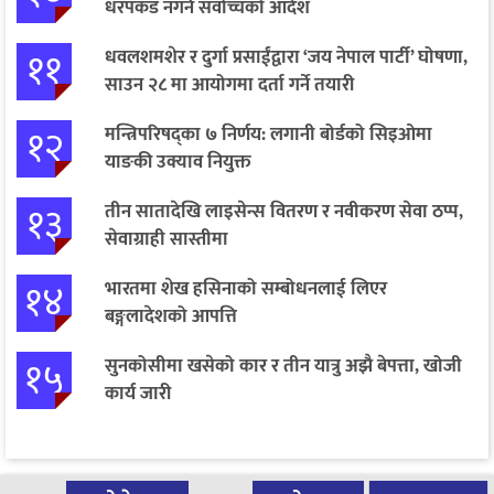
धरपकड नगर्न सर्वोच्चको आदेश
११
धवलशमशेर र दुर्गा प्रसाईंद्वारा ‘जय नेपाल पार्टी’ घोषणा,
साउन २८ मा आयोगमा दर्ता गर्ने तयारी
१२
मन्त्रिपरिषद्का ७ निर्णय: लगानी बोर्डको सिइओमा
याङकी उक्याव नियुक्त
१३
तीन सातादेखि लाइसेन्स वितरण र नवीकरण सेवा ठप्प,
सेवाग्राही सास्तीमा
१४
भारतमा शेख हसिनाको सम्बोधनलाई लिएर
बङ्गलादेशको आपत्ति
१५
सुनकोसीमा खसेको कार र तीन यात्रु अझै बेपत्ता, खोजी
कार्य जारी