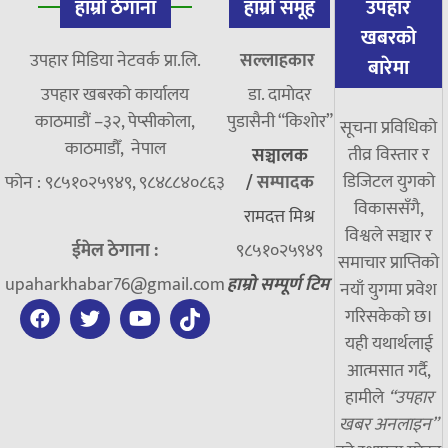
हाम्रो ठेगाना
हाम्रो समूह
उपहार
खबरको
उपहार मिडिया नेटवर्क प्रा.लि.
सल्लाहकार
बारेमा
उपहार खबरको कार्यालय
डा. दामाेदर
काठमाडौं –३२, पेप्सीकोला,
पुडासैनी “किशाेर”
सूचना प्रविधिको
काठमाडौँ, नेपाल
तीव्र विस्तार र
सञ्चालक
डिजिटल युगको
फोन : ९८५१०२५९४९, ९८४८८४०८६३
/
सम्पादक
विकाससँगै,
रामदत्त मिश्र
विश्वले सञ्चार र
ईमेल ठेगाना :
९८५१०२५९४९
समाचार प्राप्तिको
upaharkhabar76@gmail.com
हाम्रो सम्पूर्ण टिम
नयाँ युगमा प्रवेश
गरिसकेको छ।
यही यथार्थलाई
आत्मसात गर्दै,
हामीले
“उपहार
खबर अनलाइन”