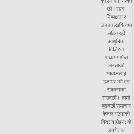
को स्थापना गरेका
छौं । सत्य,
निष्पक्षता र
जनउत्तरदायित्वमा
अडिग रही
आधुनिक
डिजिटल
माध्यममार्फत
जनताको
आवाजलाई
उजागर गर्ने दृढ
संकल्पका
राख्दछौँ । हामी
बुझ्दछौं समाचार
केवल घटनाको
विवरण होइन; यो
जनचेतना