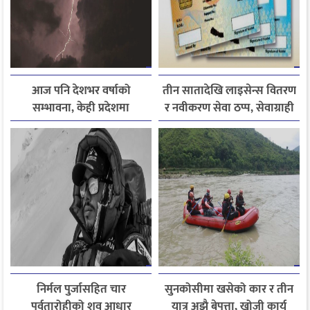
आज पनि देशभर वर्षाको
तीन सातादेखि लाइसेन्स वितरण
सम्भावना, केही प्रदेशमा
र नवीकरण सेवा ठप्प, सेवाग्राही
भारीदेखि धेरै भारी वर्षा हुने
सास्तीमा
चेतावनी
निर्मल पुर्जासहित चार
सुनकोसीमा खसेको कार र तीन
पर्वतारोहीको शव आधार
यात्रु अझै बेपत्ता, खोजी कार्य