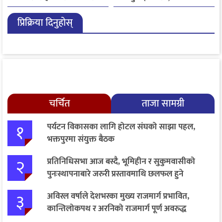
शिविरमा ल्याइयो, तीन अझै
जारी
प्रिक्रिया दिनुहोस्
बेपत्ता
चर्चित
ताजा सामग्री
१
पर्यटन विकासका लागि होटल संघको साझा पहल,
भक्तपुरमा संयुक्त बैठक
२
प्रतिनिधिसभा आज बस्दै, भूमिहीन र सुकुमवासीको
पुनःस्थापनाबारे जरुरी प्रस्तावमाथि छलफल हुने
३
अविरल वर्षाले देशभरका मुख्य राजमार्ग प्रभावित,
कान्तिलोकपथ र अरनिको राजमार्ग पूर्ण अवरुद्ध