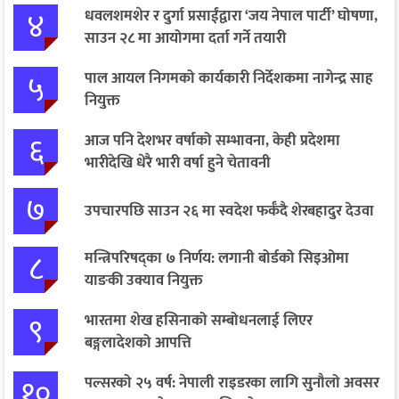
४
धवलशमशेर र दुर्गा प्रसाईंद्वारा ‘जय नेपाल पार्टी’ घोषणा,
साउन २८ मा आयोगमा दर्ता गर्ने तयारी
५
पाल आयल निगमको कार्यकारी निर्देशकमा नागेन्द्र साह
नियुक्त
६
आज पनि देशभर वर्षाको सम्भावना, केही प्रदेशमा
भारीदेखि धेरै भारी वर्षा हुने चेतावनी
७
उपचारपछि साउन २६ मा स्वदेश फर्कँदै शेरबहादुर देउवा
८
मन्त्रिपरिषद्का ७ निर्णय: लगानी बोर्डको सिइओमा
याङकी उक्याव नियुक्त
९
भारतमा शेख हसिनाको सम्बोधनलाई लिएर
बङ्गलादेशको आपत्ति
१०
पल्सरको २५ वर्ष: नेपाली राइडरका लागि सुनौलो अवसर