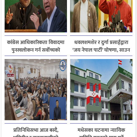
कांग्रेस आधिकारिकता विवादमा
धवलशमशेर र दुर्गा प्रसाईंद्वारा
पुनरवलोकन गर्न सर्वोच्चको
‘जय नेपाल पार्टी’ घोषणा, साउन
अनुमति
२८ मा आयोगमा दर्ता गर्ने तयारी
प्रतिनिधिसभा आज बस्दै,
मधेसका घटनामा न्यायिक