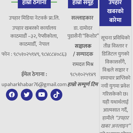
हाम्रो ठेगाना
हाम्रो समूह
उपहार
खबरको
उपहार मिडिया नेटवर्क प्रा.लि.
सल्लाहकार
बारेमा
उपहार खबरको कार्यालय
डा. दामाेदर
काठमाडौं –३२, पेप्सीकोला,
पुडासैनी “किशाेर”
सूचना प्रविधिको
काठमाडौँ, नेपाल
तीव्र विस्तार र
सञ्चालक
डिजिटल युगको
फोन : ९८५१०२५९४९, ९८४८८४०८६३
/
सम्पादक
विकाससँगै,
रामदत्त मिश्र
विश्वले सञ्चार र
ईमेल ठेगाना :
९८५१०२५९४९
समाचार प्राप्तिको
upaharkhabar76@gmail.com
हाम्रो सम्पूर्ण टिम
नयाँ युगमा प्रवेश
गरिसकेको छ।
यही यथार्थलाई
आत्मसात गर्दै,
हामीले
“उपहार
खबर अनलाइन”