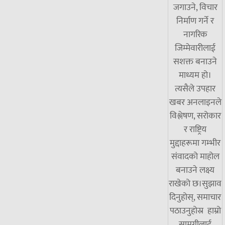
जगाउने, विचार
निर्माण गर्ने र
नागरिक
जिम्मेवारीलाई
सशक्त बनाउने
माध्यम हो।
त्यसैले उपहार
खबर अनलाइनले
विश्लेषण, सरोकार
र राष्ट्रिय
मुद्दाहरूमा गम्भीर
संवादको माहोल
बनाउने लक्ष्य
राखेको छ।सुझाव
दिनुहोस्, समाचार
पठाउनुहोस्र हाम्रो
सामग्रीलाई