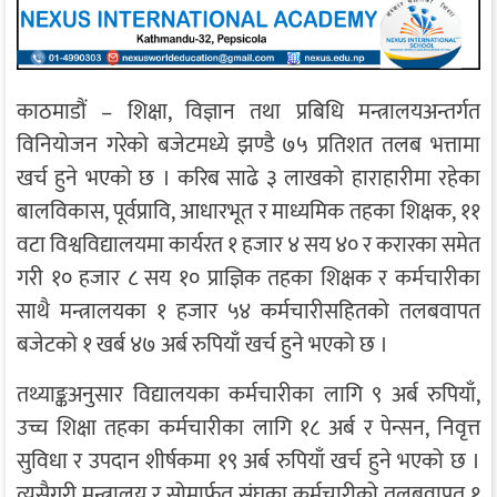
काठमाडौं – शिक्षा, विज्ञान तथा प्रबिधि मन्त्रालयअन्तर्गत
विनियोजन गरेको बजेटमध्ये झण्डै ७५ प्रतिशत तलब भत्तामा
खर्च हुने भएको छ । करिब साढे ३ लाखको हाराहारीमा रहेका
बालविकास, पूर्वप्रावि, आधारभूत र माध्यमिक तहका शिक्षक, ११
वटा विश्वविद्यालयमा कार्यरत १ हजार ४ सय ४० र करारका समेत
गरी १० हजार ८ सय १० प्राज्ञिक तहका शिक्षक र कर्मचारीका
साथै मन्त्रालयका १ हजार ५४ कर्मचारीसहितको तलबवापत
बजेटको १ खर्ब ४७ अर्ब रुपियाँ खर्च हुने भएको छ ।
तथ्याङ्कअनुसार विद्यालयका कर्मचारीका लागि ९ अर्ब रुपियाँ,
उच्च शिक्षा तहका कर्मचारीका लागि १८ अर्ब र पेन्सन, निवृत्त
सुविधा र उपदान शीर्षकमा १९ अर्ब रुपियाँ खर्च हुने भएको छ ।
त्यसैगरी मन्त्रालय र सोमार्फत संघका कर्मचारीको तलबवापत १