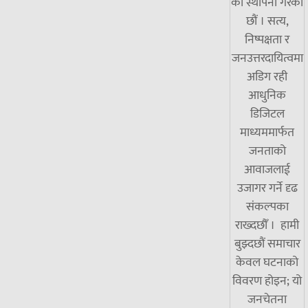
को स्थापना गरेका
छौं । सत्य,
निष्पक्षता र
जनउत्तरदायित्वमा
अडिग रही
आधुनिक
डिजिटल
माध्यममार्फत
जनताको
आवाजलाई
उजागर गर्ने दृढ
संकल्पका
राख्दछौँ । हामी
बुझ्दछौं समाचार
केवल घटनाको
विवरण होइन; यो
जनचेतना