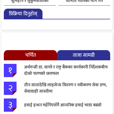
भूमिहीन र सुकुमवासीको
समिति गठनको माग गर्ने
पुनःस्थापनाबारे जरुरी
कांग्रेसको निर्णय
प्रिक्रिया दिनुहोस्
प्रस्तावमाथि छलफल हुने
चर्चित
ताजा सामग्री
१
अर्थमन्त्री डा. वाग्ले र राष्ट्र बैंकका कार्यकारी निर्देशकबीच
दोस्रो चरणको छलफल
२
तीन सातादेखि लाइसेन्स वितरण र नवीकरण सेवा ठप्प,
सेवाग्राही सास्तीमा
३
हवाई इन्धन महँगिएसँगै आन्तरिक हवाई भाडा बढ्यो