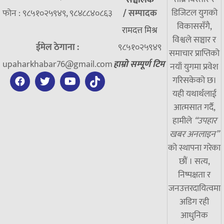
सञ्चालक
डिजिटल युगको
फोन : ९८५१०२५९४९, ९८४८८४०८६३
/
सम्पादक
विकाससँगै,
रामदत्त मिश्र
विश्वले सञ्चार र
ईमेल ठेगाना :
९८५१०२५९४९
समाचार प्राप्तिको
upaharkhabar76@gmail.com
हाम्रो सम्पूर्ण टिम
नयाँ युगमा प्रवेश
गरिसकेको छ।
यही यथार्थलाई
आत्मसात गर्दै,
हामीले
“उपहार
खबर अनलाइन”
को स्थापना गरेका
छौं । सत्य,
निष्पक्षता र
जनउत्तरदायित्वमा
अडिग रही
आधुनिक