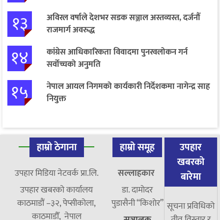
१३
अविरल वर्षाले देशभर सडक सञ्जाल अस्तव्यस्त, दर्जनौँ
राजमार्ग अवरुद्ध
१४
कांग्रेस आधिकारिकता विवादमा पुनरवलोकन गर्न
सर्वोच्चको अनुमति
१५
नेपाल आयल निगमको कार्यकारी निर्देशकमा नागेन्द्र साह
नियुक्त
हाम्रो ठेगाना
हाम्रो समूह
उपहार
खबरको
उपहार मिडिया नेटवर्क प्रा.लि.
सल्लाहकार
बारेमा
उपहार खबरको कार्यालय
डा. दामाेदर
काठमाडौं –३२, पेप्सीकोला,
पुडासैनी “किशाेर”
सूचना प्रविधिको
काठमाडौँ, नेपाल
तीव्र विस्तार र