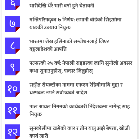
६
भारीदेखि धेरै भारी वर्षा हुने चेतावनी
७
मन्त्रिपरिषद्का ७ निर्णय: लगानी बोर्डको सिइओमा
याङकी उक्याव नियुक्त
८
भारतमा शेख हसिनाको सम्बोधनलाई लिएर
बङ्गलादेशको आपत्ति
९
पल्सरको २५ वर्ष: नेपाली राइडरका लागि सुनौलो अवसर
कथा सुनाउनुहोस्, पल्सर जित्नुहोस्
१०
सङ्गीत रोयल्टीका नाममा एफएम रेडियोमाथि मुद्दा र
धरपकड नगर्न सर्वोच्चको आदेश
११
पाल आयल निगमको कार्यकारी निर्देशकमा नागेन्द्र साह
नियुक्त
१२
सुनकोसीमा खसेको कार र तीन यात्रु अझै बेपत्ता, खोजी
कार्य जारी