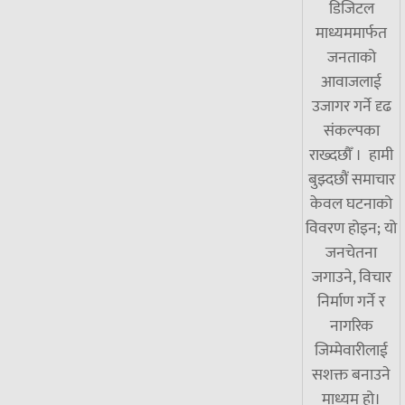
डिजिटल
माध्यममार्फत
जनताको
आवाजलाई
उजागर गर्ने दृढ
संकल्पका
राख्दछौँ । हामी
बुझ्दछौं समाचार
केवल घटनाको
विवरण होइन; यो
जनचेतना
जगाउने, विचार
निर्माण गर्ने र
नागरिक
जिम्मेवारीलाई
सशक्त बनाउने
माध्यम हो।