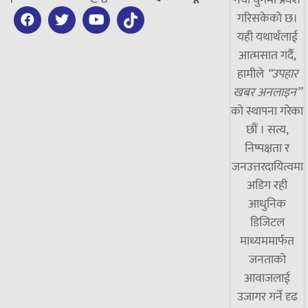
नयाँ युगमा प्रवेश
गरिसकेको छ।
यही यथार्थलाई
आत्मसात गर्दै,
हामीले
“उपहार
खबर अनलाइन”
को स्थापना गरेका
छौं । सत्य,
निष्पक्षता र
जनउत्तरदायित्वमा
अडिग रही
आधुनिक
डिजिटल
माध्यममार्फत
जनताको
आवाजलाई
उजागर गर्ने दृढ