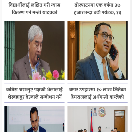
विद्यार्थीलाई लक्षित गरी ग्यास
ढोरपाटनमा एक वर्षमा ३७
वितरण गर्न मन्त्री यादवको
हजारभन्दा बढी पर्यटक, १३
निर्देशन
हजारले बढ्यो आगमन
कांग्रेस असन्तुष्ट पक्षको भेलालाई
बम्पर उपहारमा १० लाख जितेका
शेरबहादुर देउवाले सम्बोधन गर्ने
हेमराजलाई अर्थमन्त्री वाग्लेको
फोन, रुपन्देहीकी सपनाले
जितिन् एक लाख