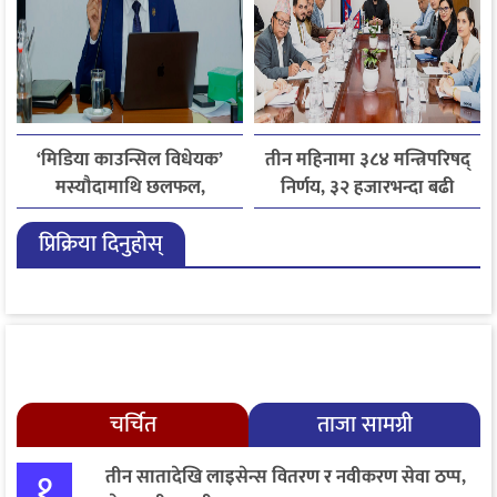
‘मिडिया काउन्सिल विधेयक’
तीन महिनामा ३८४ मन्त्रिपरिषद्
मस्यौदामाथि छलफल,
निर्णय, ३२ हजारभन्दा बढी
एआईदेखि पत्रकारको
गुनासो फर्छ्योट
प्रिक्रिया दिनुहोस्
लाइसेन्ससम्मका विषयमा
सुझाव
चर्चित
ताजा सामग्री
१
तीन सातादेखि लाइसेन्स वितरण र नवीकरण सेवा ठप्प,