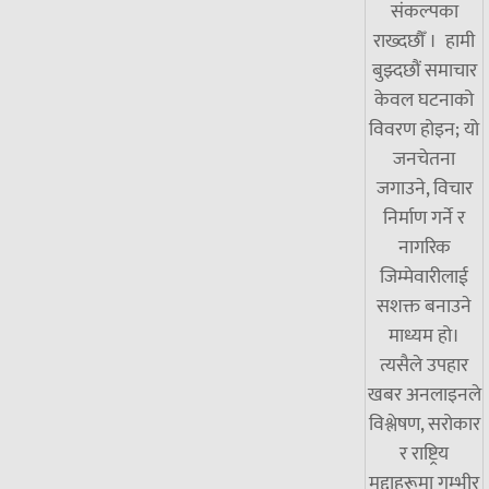
संकल्पका
राख्दछौँ । हामी
बुझ्दछौं समाचार
केवल घटनाको
विवरण होइन; यो
जनचेतना
जगाउने, विचार
निर्माण गर्ने र
नागरिक
जिम्मेवारीलाई
सशक्त बनाउने
माध्यम हो।
त्यसैले उपहार
खबर अनलाइनले
विश्लेषण, सरोकार
र राष्ट्रिय
मुद्दाहरूमा गम्भीर