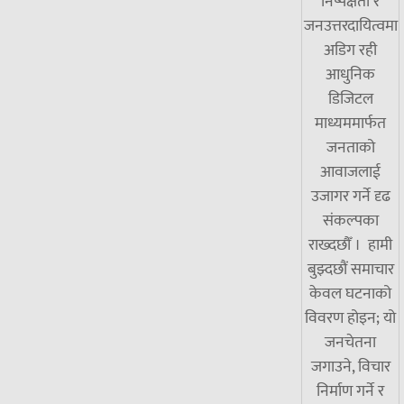
निष्पक्षता र
जनउत्तरदायित्वमा
अडिग रही
आधुनिक
डिजिटल
माध्यममार्फत
जनताको
आवाजलाई
उजागर गर्ने दृढ
संकल्पका
राख्दछौँ । हामी
बुझ्दछौं समाचार
केवल घटनाको
विवरण होइन; यो
जनचेतना
जगाउने, विचार
निर्माण गर्ने र