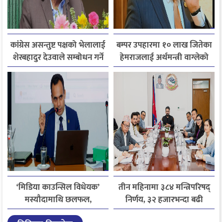
कांग्रेस असन्तुष्ट पक्षको भेलालाई
बम्पर उपहारमा १० लाख जितेका
शेरबहादुर देउवाले सम्बोधन गर्ने
हेमराजलाई अर्थमन्त्री वाग्लेको
फोन, रुपन्देहीकी सपनाले
जितिन् एक लाख
‘मिडिया काउन्सिल विधेयक’
तीन महिनामा ३८४ मन्त्रिपरिषद्
मस्यौदामाथि छलफल,
निर्णय, ३२ हजारभन्दा बढी
एआईदेखि पत्रकारको
गुनासो फर्छ्योट