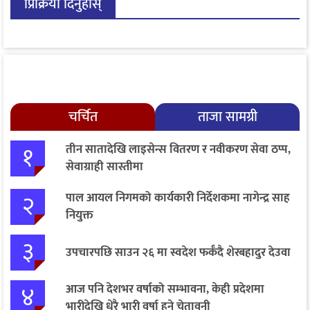
प्रिक्रिया दिनुहोस्
लाइसेन्ससम्मका विषयमा
सुझाव
चर्चित
ताजा सामग्री
१
तीन सातादेखि लाइसेन्स वितरण र नवीकरण सेवा ठप्प,
सेवाग्राही सास्तीमा
२
पाल आयल निगमको कार्यकारी निर्देशकमा नागेन्द्र साह
नियुक्त
३
उपचारपछि साउन २६ मा स्वदेश फर्कँदै शेरबहादुर देउवा
४
आज पनि देशभर वर्षाको सम्भावना, केही प्रदेशमा
भारीदेखि धेरै भारी वर्षा हुने चेतावनी