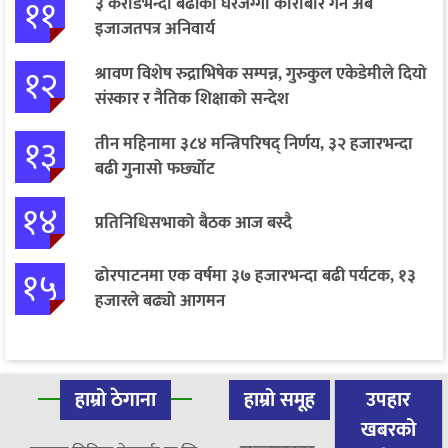
११
३ करोडभन्दा बढीको घरजग्गा कारोबार गर्न अब
इजाजतपत्र अनिवार्य
१२
श्रावण विशेष रुद्राभिषेक सम्पन्न, गुरुकुल एकेडेमीले दियो
संस्कार र नैतिक शिक्षाको सन्देश
१३
तीन महिनामा ३८४ मन्त्रिपरिषद् निर्णय, ३२ हजारभन्दा
बढी गुनासो फर्छ्योट
१४
प्रतिनिधिसभाको बैठक आज बस्दै
१५
ढोरपाटनमा एक वर्षमा ३७ हजारभन्दा बढी पर्यटक, १३
हजारले बढ्यो आगमन
हाम्रो ठेगाना
हाम्रो समूह
उपहार
खबरको