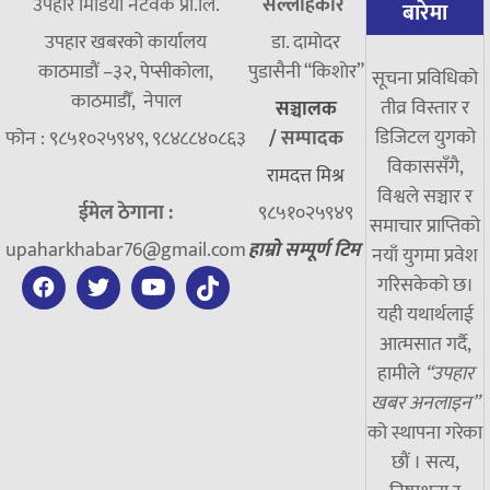
उपहार मिडिया नेटवर्क प्रा.लि.
सल्लाहकार
बारेमा
उपहार खबरको कार्यालय
डा. दामाेदर
काठमाडौं –३२, पेप्सीकोला,
पुडासैनी “किशाेर”
सूचना प्रविधिको
काठमाडौँ, नेपाल
तीव्र विस्तार र
सञ्चालक
डिजिटल युगको
फोन : ९८५१०२५९४९, ९८४८८४०८६३
/
सम्पादक
विकाससँगै,
रामदत्त मिश्र
विश्वले सञ्चार र
ईमेल ठेगाना :
९८५१०२५९४९
समाचार प्राप्तिको
upaharkhabar76@gmail.com
हाम्रो सम्पूर्ण टिम
नयाँ युगमा प्रवेश
गरिसकेको छ।
यही यथार्थलाई
आत्मसात गर्दै,
हामीले
“उपहार
खबर अनलाइन”
को स्थापना गरेका
छौं । सत्य,