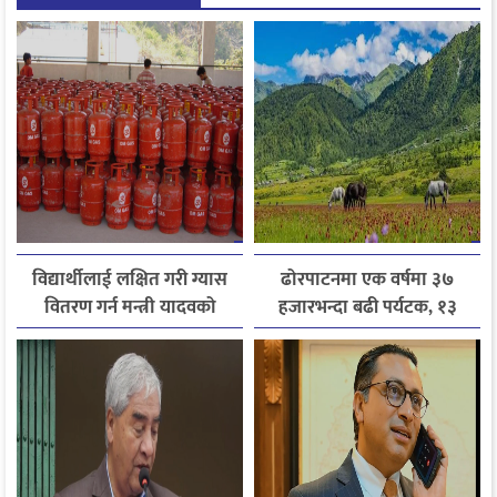
विद्यार्थीलाई लक्षित गरी ग्यास
ढोरपाटनमा एक वर्षमा ३७
वितरण गर्न मन्त्री यादवको
हजारभन्दा बढी पर्यटक, १३
निर्देशन
हजारले बढ्यो आगमन