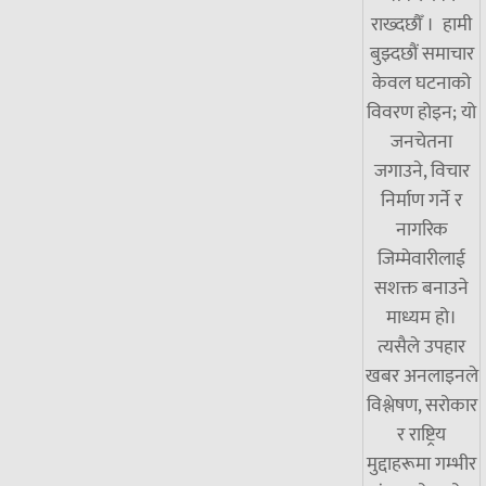
राख्दछौँ । हामी
बुझ्दछौं समाचार
केवल घटनाको
विवरण होइन; यो
जनचेतना
जगाउने, विचार
निर्माण गर्ने र
नागरिक
जिम्मेवारीलाई
सशक्त बनाउने
माध्यम हो।
त्यसैले उपहार
खबर अनलाइनले
विश्लेषण, सरोकार
र राष्ट्रिय
मुद्दाहरूमा गम्भीर