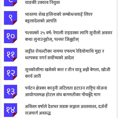
याङकी उक्याव नियुक्त
९
भारतमा शेख हसिनाको सम्बोधनलाई लिएर
बङ्गलादेशको आपत्ति
१०
पल्सरको २५ वर्ष: नेपाली राइडरका लागि सुनौलो अवसर
कथा सुनाउनुहोस्, पल्सर जित्नुहोस्
११
सङ्गीत रोयल्टीका नाममा एफएम रेडियोमाथि मुद्दा र
धरपकड नगर्न सर्वोच्चको आदेश
१२
सुनकोसीमा खसेको कार र तीन यात्रु अझै बेपत्ता, खोजी
कार्य जारी
१३
पर्यटन क्षेत्रका कानुनी जटिलता हटाउन राष्ट्रिय योजना
आयोगसमक्ष होटल संघ बागमतीका पाँचबुँदे माग
१४
अविरल वर्षाले देशभर सडक सञ्जाल अस्तव्यस्त, दर्जनौँ
राजमार्ग अवरुद्ध