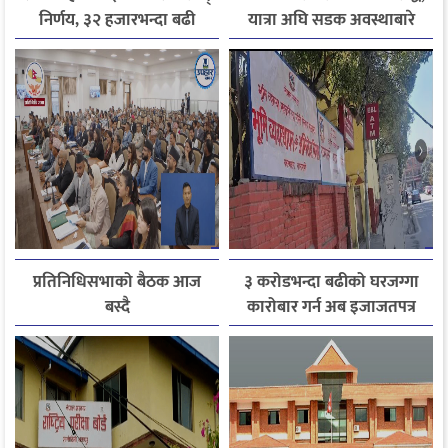
निर्णय, ३२ हजारभन्दा बढी
यात्रा अघि सडक अवस्थाबारे
गुनासो फर्छ्योट
जानकारी लिन आग्रह
प्रतिनिधिसभाको बैठक आज
३ करोडभन्दा बढीको घरजग्गा
बस्दै
कारोबार गर्न अब इजाजतपत्र
अनिवार्य