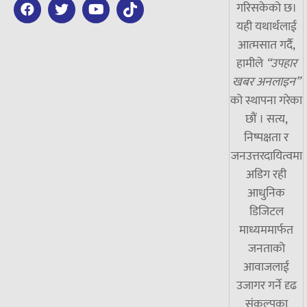
गरिसकेको छ।
यही यथार्थलाई
आत्मसात गर्दै,
हामीले
“उपहार
खबर अनलाइन”
को स्थापना गरेका
छौं । सत्य,
निष्पक्षता र
जनउत्तरदायित्वमा
अडिग रही
आधुनिक
डिजिटल
माध्यममार्फत
जनताको
आवाजलाई
उजागर गर्ने दृढ
संकल्पका