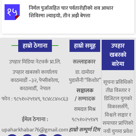
१५
निर्मल पुर्जासहित चार पर्वतारोहीको शव आधार
शिविरमा ल्याइयो, तीन अझै बेपत्ता
हाम्रो ठेगाना
हाम्रो समूह
उपहार
खबरको
उपहार मिडिया नेटवर्क प्रा.लि.
सल्लाहकार
बारेमा
उपहार खबरको कार्यालय
डा. दामाेदर
काठमाडौं –३२, पेप्सीकोला,
पुडासैनी “किशाेर”
सूचना प्रविधिको
काठमाडौँ, नेपाल
तीव्र विस्तार र
सञ्चालक
डिजिटल युगको
फोन : ९८५१०२५९४९, ९८४८८४०८६३
/
सम्पादक
विकाससँगै,
रामदत्त मिश्र
विश्वले सञ्चार र
ईमेल ठेगाना :
९८५१०२५९४९
समाचार प्राप्तिको
upaharkhabar76@gmail.com
हाम्रो सम्पूर्ण टिम
नयाँ युगमा प्रवेश