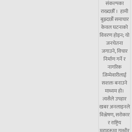
संकल्पका
राख्दछौँ । हामी
बुझ्दछौं समाचार
केवल घटनाको
विवरण होइन; यो
जनचेतना
जगाउने, विचार
निर्माण गर्ने र
नागरिक
जिम्मेवारीलाई
सशक्त बनाउने
माध्यम हो।
त्यसैले उपहार
खबर अनलाइनले
विश्लेषण, सरोकार
र राष्ट्रिय
मुद्दाहरूमा गम्भीर