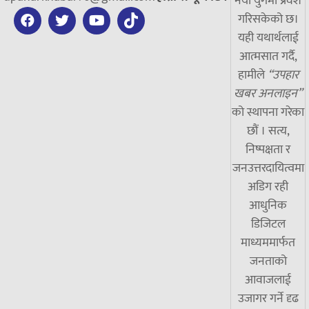
नयाँ युगमा प्रवेश
गरिसकेको छ।
यही यथार्थलाई
आत्मसात गर्दै,
हामीले
“उपहार
खबर अनलाइन”
को स्थापना गरेका
छौं । सत्य,
निष्पक्षता र
जनउत्तरदायित्वमा
अडिग रही
आधुनिक
डिजिटल
माध्यममार्फत
जनताको
आवाजलाई
उजागर गर्ने दृढ