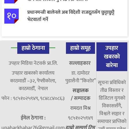
१०
प्रधानमन्त्री बालेनले अब विदेशी राजदूतसँग छुट्टाछुट्टै
भेटवार्ता गर्ने
हाम्रो ठेगाना
हाम्रो समूह
उपहार
खबरको
उपहार मिडिया नेटवर्क प्रा.लि.
सल्लाहकार
बारेमा
उपहार खबरको कार्यालय
डा. दामाेदर
काठमाडौं –३२, पेप्सीकोला,
पुडासैनी “किशाेर”
सूचना प्रविधिको
काठमाडौँ, नेपाल
तीव्र विस्तार र
सञ्चालक
डिजिटल युगको
फोन : ९८५१०२५९४९, ९८४८८४०८६३
/
सम्पादक
विकाससँगै,
रामदत्त मिश्र
विश्वले सञ्चार र
ईमेल ठेगाना :
९८५१०२५९४९
समाचार प्राप्तिको
upaharkhabar76@gmail.com
हाम्रो सम्पूर्ण टिम