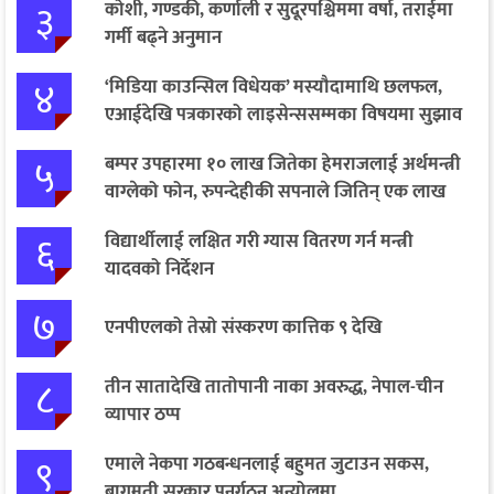
३
कोशी, गण्डकी, कर्णाली र सुदूरपश्चिममा वर्षा, तराईमा
गर्मी बढ्ने अनुमान
४
‘मिडिया काउन्सिल विधेयक’ मस्यौदामाथि छलफल,
एआईदेखि पत्रकारको लाइसेन्ससम्मका विषयमा सुझाव
५
बम्पर उपहारमा १० लाख जितेका हेमराजलाई अर्थमन्त्री
वाग्लेको फोन, रुपन्देहीकी सपनाले जितिन् एक लाख
६
विद्यार्थीलाई लक्षित गरी ग्यास वितरण गर्न मन्त्री
यादवको निर्देशन
७
एनपीएलको तेस्रो संस्करण कात्तिक ९ देखि
८
तीन सातादेखि तातोपानी नाका अवरुद्ध, नेपाल-चीन
व्यापार ठप्प
९
एमाले नेकपा गठबन्धनलाई बहुमत जुटाउन सकस,
बागमती सरकार पुनर्गठन अन्योलमा