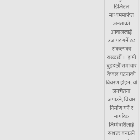
डिजिटल
माध्यममार्फत
जनताको
आवाजलाई
उजागर गर्ने दृढ
संकल्पका
राख्दछौँ । हामी
बुझ्दछौं समाचार
केवल घटनाको
विवरण होइन; यो
जनचेतना
जगाउने, विचार
निर्माण गर्ने र
नागरिक
जिम्मेवारीलाई
सशक्त बनाउने