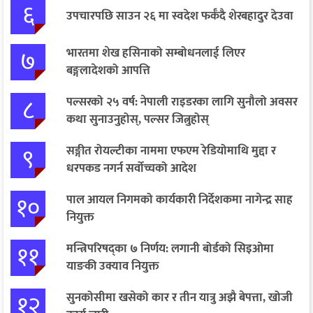
६
उपचारपछि साउन २६ मा स्वदेश फर्कँदै शेरबहादुर देउवा
७
भारतमा शेख हसिनाको सम्बोधनलाई लिएर
बङ्गलादेशको आपत्ति
८
पल्सरको २५ वर्ष: नेपाली राइडरका लागि सुनौलो अवसर
कथा सुनाउनुहोस्, पल्सर जित्नुहोस्
९
सङ्गीत रोयल्टीका नाममा एफएम रेडियोमाथि मुद्दा र
धरपकड नगर्न सर्वोच्चको आदेश
१०
पाल आयल निगमको कार्यकारी निर्देशकमा नागेन्द्र साह
नियुक्त
११
मन्त्रिपरिषद्का ७ निर्णय: लगानी बोर्डको सिइओमा
याङकी उक्याव नियुक्त
१२
सुनकोसीमा खसेको कार र तीन यात्रु अझै बेपत्ता, खोजी