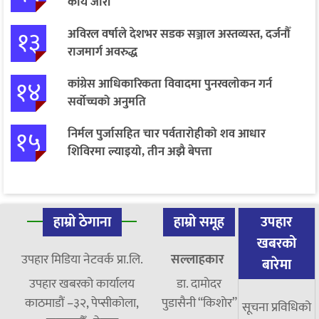
कार्य जारी
१३
अविरल वर्षाले देशभर सडक सञ्जाल अस्तव्यस्त, दर्जनौँ
राजमार्ग अवरुद्ध
१४
कांग्रेस आधिकारिकता विवादमा पुनरवलोकन गर्न
सर्वोच्चको अनुमति
१५
निर्मल पुर्जासहित चार पर्वतारोहीको शव आधार
शिविरमा ल्याइयो, तीन अझै बेपत्ता
हाम्रो ठेगाना
हाम्रो समूह
उपहार
खबरको
उपहार मिडिया नेटवर्क प्रा.लि.
सल्लाहकार
बारेमा
उपहार खबरको कार्यालय
डा. दामाेदर
काठमाडौं –३२, पेप्सीकोला,
पुडासैनी “किशाेर”
सूचना प्रविधिको