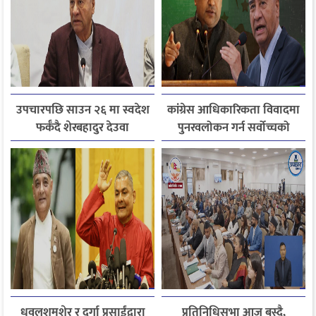
उपचारपछि साउन २६ मा स्वदेश
कांग्रेस आधिकारिकता विवादमा
फर्कँदै शेरबहादुर देउवा
पुनरवलोकन गर्न सर्वोच्चको
अनुमति
धवलशमशेर र दुर्गा प्रसाईंद्वारा
प्रतिनिधिसभा आज बस्दै,