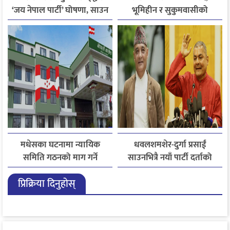
‘जय नेपाल पार्टी’ घोषणा, साउन
भूमिहीन र सुकुमवासीको
२८ मा आयोगमा दर्ता गर्ने तयारी
पुनःस्थापनाबारे जरुरी
प्रस्तावमाथि छलफल हुने
मधेसका घटनामा न्यायिक
धवलशमशेर-दुर्गा प्रसाईं
समिति गठनको माग गर्ने
साउनभित्रै नयाँ पार्टी दर्ताको
कांग्रेसको निर्णय
तयारीमा, राजसंस्था र हिन्दुराष्ट्र
प्रिक्रिया दिनुहोस्
एजेन्डा