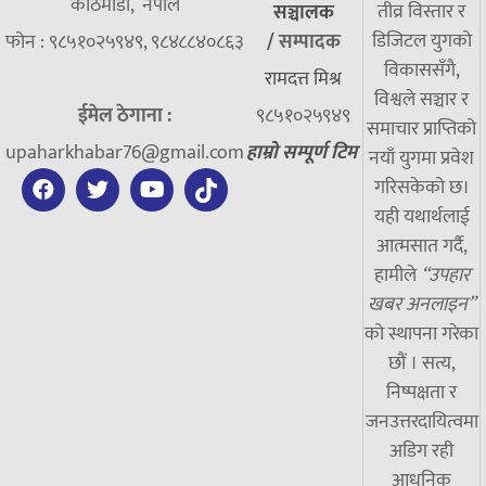
काठमाडौँ, नेपाल
तीव्र विस्तार र
सञ्चालक
डिजिटल युगको
फोन : ९८५१०२५९४९, ९८४८८४०८६३
/
सम्पादक
विकाससँगै,
रामदत्त मिश्र
विश्वले सञ्चार र
ईमेल ठेगाना :
९८५१०२५९४९
समाचार प्राप्तिको
upaharkhabar76@gmail.com
हाम्रो सम्पूर्ण टिम
नयाँ युगमा प्रवेश
गरिसकेको छ।
यही यथार्थलाई
आत्मसात गर्दै,
हामीले
“उपहार
खबर अनलाइन”
को स्थापना गरेका
छौं । सत्य,
निष्पक्षता र
जनउत्तरदायित्वमा
अडिग रही
आधुनिक