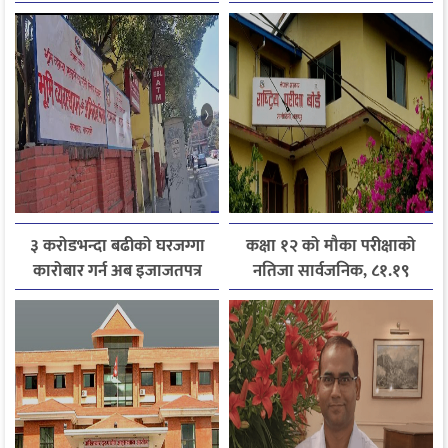
जानकारी लिन आग्रह
३ करोडभन्दा बढीको घरजग्गा
कक्षा १२ को मौका परीक्षाको
कारोबार गर्न अब इजाजतपत्र
नतिजा सार्वजनिक, ८१.१९
अनिवार्य
प्रतिशत विद्यार्थी उत्तीर्ण