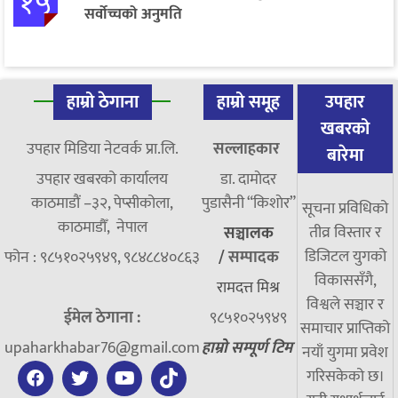
१५
सर्वोच्चको अनुमति
हाम्रो ठेगाना
हाम्रो समूह
उपहार
खबरको
उपहार मिडिया नेटवर्क प्रा.लि.
सल्लाहकार
बारेमा
उपहार खबरको कार्यालय
डा. दामाेदर
काठमाडौं –३२, पेप्सीकोला,
पुडासैनी “किशाेर”
सूचना प्रविधिको
काठमाडौँ, नेपाल
तीव्र विस्तार र
सञ्चालक
डिजिटल युगको
फोन : ९८५१०२५९४९, ९८४८८४०८६३
/
सम्पादक
विकाससँगै,
रामदत्त मिश्र
विश्वले सञ्चार र
ईमेल ठेगाना :
९८५१०२५९४९
समाचार प्राप्तिको
upaharkhabar76@gmail.com
हाम्रो सम्पूर्ण टिम
नयाँ युगमा प्रवेश
गरिसकेको छ।