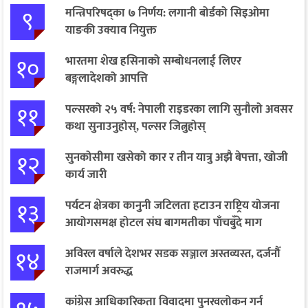
९
मन्त्रिपरिषद्का ७ निर्णय: लगानी बोर्डको सिइओमा
याङकी उक्याव नियुक्त
१०
भारतमा शेख हसिनाको सम्बोधनलाई लिएर
बङ्गलादेशको आपत्ति
११
पल्सरको २५ वर्ष: नेपाली राइडरका लागि सुनौलो अवसर
कथा सुनाउनुहोस्, पल्सर जित्नुहोस्
१२
सुनकोसीमा खसेको कार र तीन यात्रु अझै बेपत्ता, खोजी
कार्य जारी
१३
पर्यटन क्षेत्रका कानुनी जटिलता हटाउन राष्ट्रिय योजना
आयोगसमक्ष होटल संघ बागमतीका पाँचबुँदे माग
१४
अविरल वर्षाले देशभर सडक सञ्जाल अस्तव्यस्त, दर्जनौँ
राजमार्ग अवरुद्ध
कांग्रेस आधिकारिकता विवादमा पुनरवलोकन गर्न