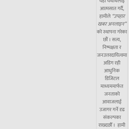
यही यथार्थलाई
आत्मसात गर्दै,
हामीले
“उपहार
खबर अनलाइन”
को स्थापना गरेका
छौं । सत्य,
निष्पक्षता र
जनउत्तरदायित्वमा
अडिग रही
आधुनिक
डिजिटल
माध्यममार्फत
जनताको
आवाजलाई
उजागर गर्ने दृढ
संकल्पका
राख्दछौँ । हामी