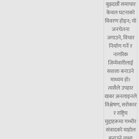
बुझ्दछौं समाचार
केवल घटनाको
विवरण होइन; यो
जनचेतना
जगाउने, विचार
निर्माण गर्ने र
नागरिक
जिम्मेवारीलाई
सशक्त बनाउने
माध्यम हो।
त्यसैले उपहार
खबर अनलाइनले
विश्लेषण, सरोकार
र राष्ट्रिय
मुद्दाहरूमा गम्भीर
संवादको माहोल
बनाउने लक्ष्य