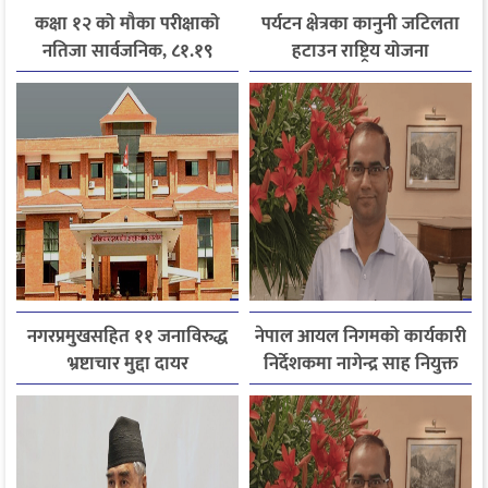
कक्षा १२ को मौका परीक्षाको
पर्यटन क्षेत्रका कानुनी जटिलता
नतिजा सार्वजनिक, ८१.१९
हटाउन राष्ट्रिय योजना
प्रतिशत विद्यार्थी उत्तीर्ण
आयोगसमक्ष होटल संघ
बागमतीका पाँचबुँदे माग
नगरप्रमुखसहित ११ जनाविरुद्ध
नेपाल आयल निगमको कार्यकारी
भ्रष्टाचार मुद्दा दायर
निर्देशकमा नागेन्द्र साह नियुक्त