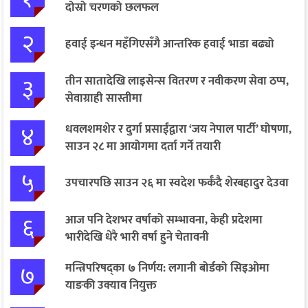
दोस्रो चरणको छलफल
२
हवाई इन्धन महँगिएसँगै आन्तरिक हवाई भाडा बढ्यो
३
तीन सातादेखि लाइसेन्स वितरण र नवीकरण सेवा ठप्प,
सेवाग्राही सास्तीमा
४
धवलशमशेर र दुर्गा प्रसाईंद्वारा ‘जय नेपाल पार्टी’ घोषणा,
साउन २८ मा आयोगमा दर्ता गर्ने तयारी
५
उपचारपछि साउन २६ मा स्वदेश फर्कँदै शेरबहादुर देउवा
६
आज पनि देशभर वर्षाको सम्भावना, केही प्रदेशमा
भारीदेखि धेरै भारी वर्षा हुने चेतावनी
७
मन्त्रिपरिषद्का ७ निर्णय: लगानी बोर्डको सिइओमा
याङकी उक्याव नियुक्त