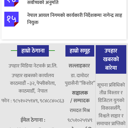
सर्वोच्चको अनुमति
१५
नेपाल आयल निगमको कार्यकारी निर्देशकमा नागेन्द्र साह
नियुक्त
हाम्रो ठेगाना
हाम्रो समूह
उपहार
खबरको
उपहार मिडिया नेटवर्क प्रा.लि.
सल्लाहकार
बारेमा
उपहार खबरको कार्यालय
डा. दामाेदर
काठमाडौं –३२, पेप्सीकोला,
पुडासैनी “किशाेर”
सूचना प्रविधिको
काठमाडौँ, नेपाल
तीव्र विस्तार र
सञ्चालक
डिजिटल युगको
फोन : ९८५१०२५९४९, ९८४८८४०८६३
/
सम्पादक
विकाससँगै,
रामदत्त मिश्र
विश्वले सञ्चार र
ईमेल ठेगाना :
९८५१०२५९४९
समाचार प्राप्तिको