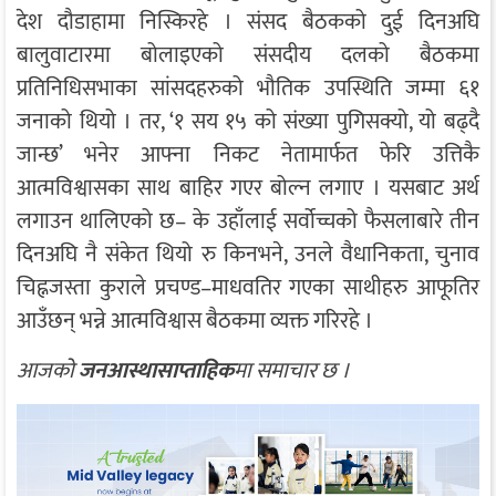
देश दौडाहामा निस्किरहे । संसद बैठकको दुई दिनअघि
बालुवाटारमा बोलाइएको संसदीय दलको बैठकमा
प्रतिनिधिसभाका सांसदहरुको भौतिक उपस्थिति जम्मा ६१
जनाको थियो । तर, ‘१ सय १५ को संख्या पुगिसक्यो, यो बढ्दै
जान्छ’ भनेर आफ्ना निकट नेतामार्फत फेरि उत्तिकै
आत्मविश्वासका साथ बाहिर गएर बोल्न लगाए । यसबाट अर्थ
लगाउन थालिएको छ– के उहाँलाई सर्वोच्चको फैसलाबारे तीन
दिनअघि नै संकेत थियो रु किनभने, उनले वैधानिकता, चुनाव
चिह्नजस्ता कुराले प्रचण्ड–माधवतिर गएका साथीहरु आफूतिर
आउँछन् भन्ने आत्मविश्वास बैठकमा व्यक्त गरिरहे ।
आजको
जनआस्था
साप्ताहिक
मा समाचार छ ।