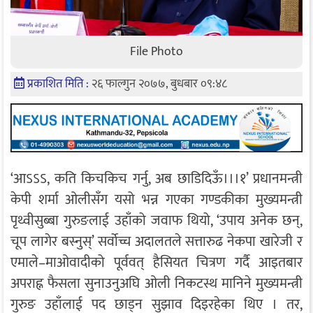
File Photo
प्रकाशित मिति :
२६ फाल्गुन २०७७, बुधबार ०९:४८
‘आऽऽऽ, कति किचकिच गर्नु, अब छाडिदिऊँ।।।१’ प्रधानमन्त्री
केपी शर्मा ओलीसँग यसो भन्न गएका गण्डकीका मुख्यमन्त्री
पृथ्वीसुब्बा गुरुङलाई उहाँको जवाफ थियो, ‘उपाय अनेक छन्,
चूप लागेर बस्नुस्’ सर्वोच्च अदालतले सत्तारुढ नेकपा खारेजी र
एमाले–माओवादीको पूर्ववत् हैसियत चित्रण गर्दै आइतबार
अपराह्न फैसला सुनाउनुअघि ओली निकटस्थ मानिने मुख्यमन्त्री
गुरुङ उहाँलाई पद छाड्न सुझाव दिइरहेका थिए । तर,