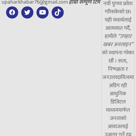
upaharkhabar76@gmail.com
हाम्रो सम्पूर्ण टिम
नयाँ युगमा प्रवेश
गरिसकेको छ।
यही यथार्थलाई
आत्मसात गर्दै,
हामीले
“उपहार
खबर अनलाइन”
को स्थापना गरेका
छौं । सत्य,
निष्पक्षता र
जनउत्तरदायित्वमा
अडिग रही
आधुनिक
डिजिटल
माध्यममार्फत
जनताको
आवाजलाई
उजागर गर्ने दृढ