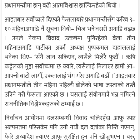
प्रधानमन्त्रीमा झन् बढी आत्मविश्वास झल्किरहेको थियो ।
आइतबार सर्वोच्चले दिएको फैसलाबारे प्रधानमन्त्रीसँग करिव ९–
१० महिनाअगाडि नै सूचना थियो– चिज भनेजसरी अगाडि बढ्छ
। उनले नेकपा विवाद उत्कर्षमा पुगिरहेको बेला तीन
महिनाअगाडि पार्टीका अर्का अध्यक्ष पुष्पकमल दाहाललाई
भनेका थिए– ‘सँगै जान सकिएन, त्यसैले मिलेरै फुटौँ । ऋषि
कट्टेलको मुद्दा सर्वोच्चमा छ क्यारे, त्यसैलाई मिलाएर हामी आ–
आफ्नो बाटो लागौँ, एकतालाई भंग गरेर अगाडि बढौँ ।’ आइतबार
प्रधानमन्त्रीले तीन महिना पहिल्यै बोलेको भाषा जस्ताको तस्तै
उत्रिने गरी फैसला आएको छ । यसलाई संयोगमात्रै भन्न नमिल्ने
राजनीतिक विश्लेषकहरुको ठम्याई छ ।
निर्वाचन आयोगमा दलसम्बन्धी विवाद चलिरहँदा आफू स्पष्ट
अल्पमतमा परिसकेर पनि उनी नयाँ दल दर्ताका निम्ति गएनन्,
फेरि अध्यादेश ल्याएर आफू सुरक्षित हुन पनि खोज्नुभएन । बरु,