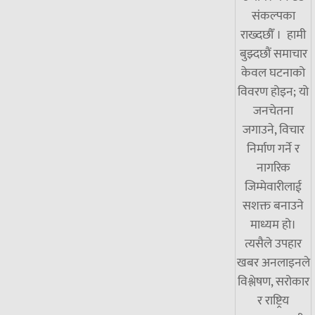
संकल्पका
राख्दछौँ । हामी
बुझ्दछौं समाचार
केवल घटनाको
विवरण होइन; यो
जनचेतना
जगाउने, विचार
निर्माण गर्ने र
नागरिक
जिम्मेवारीलाई
सशक्त बनाउने
माध्यम हो।
त्यसैले उपहार
खबर अनलाइनले
विश्लेषण, सरोकार
र राष्ट्रिय