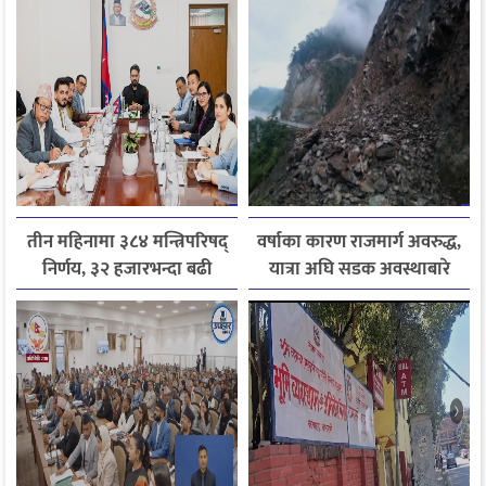
तीन महिनामा ३८४ मन्त्रिपरिषद्
वर्षाका कारण राजमार्ग अवरुद्ध,
निर्णय, ३२ हजारभन्दा बढी
यात्रा अघि सडक अवस्थाबारे
गुनासो फर्छ्योट
जानकारी लिन आग्रह