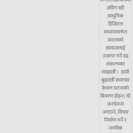
अडिग रही
आधुनिक
डिजिटल
माध्यममार्फत
जनताको
आवाजलाई
उजागर गर्ने दृढ
संकल्पका
राख्दछौँ । हामी
बुझ्दछौं समाचार
केवल घटनाको
विवरण होइन; यो
जनचेतना
जगाउने, विचार
निर्माण गर्ने र
नागरिक