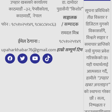
उपहार खबरको कार्यालय
डा. दामाेदर
काठमाडौं –३२, पेप्सीकोला,
पुडासैनी “किशाेर”
सूचना प्रविधिको
काठमाडौँ, नेपाल
तीव्र विस्तार र
सञ्चालक
डिजिटल युगको
फोन : ९८५१०२५९४९, ९८४८८४०८६३
/
सम्पादक
विकाससँगै,
रामदत्त मिश्र
विश्वले सञ्चार र
ईमेल ठेगाना :
९८५१०२५९४९
समाचार प्राप्तिको
upaharkhabar76@gmail.com
हाम्रो सम्पूर्ण टिम
नयाँ युगमा प्रवेश
गरिसकेको छ।
यही यथार्थलाई
आत्मसात गर्दै,
हामीले
“उपहार
खबर अनलाइन”
को स्थापना गरेका
छौं । सत्य,
निष्पक्षता र
जनउत्तरदायित्वमा