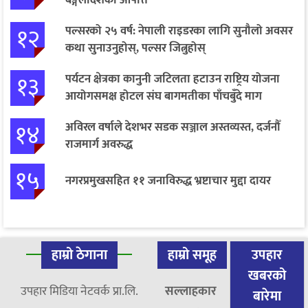
१२
पल्सरको २५ वर्ष: नेपाली राइडरका लागि सुनौलो अवसर
कथा सुनाउनुहोस्, पल्सर जित्नुहोस्
१३
पर्यटन क्षेत्रका कानुनी जटिलता हटाउन राष्ट्रिय योजना
आयोगसमक्ष होटल संघ बागमतीका पाँचबुँदे माग
१४
अविरल वर्षाले देशभर सडक सञ्जाल अस्तव्यस्त, दर्जनौँ
राजमार्ग अवरुद्ध
१५
नगरप्रमुखसहित ११ जनाविरुद्ध भ्रष्टाचार मुद्दा दायर
हाम्रो ठेगाना
हाम्रो समूह
उपहार
खबरको
उपहार मिडिया नेटवर्क प्रा.लि.
सल्लाहकार
बारेमा