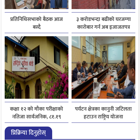
प्रतिनिधिसभाको बैठक आज
३ करोडभन्दा बढीको घरजग्गा
बस्दै
कारोबार गर्न अब इजाजतपत्र
अनिवार्य
कक्षा १२ को मौका परीक्षाको
पर्यटन क्षेत्रका कानुनी जटिलता
नतिजा सार्वजनिक, ८१.१९
हटाउन राष्ट्रिय योजना
प्रतिशत विद्यार्थी उत्तीर्ण
आयोगसमक्ष होटल संघ
प्रिक्रिया दिनुहोस्
बागमतीका पाँचबुँदे माग