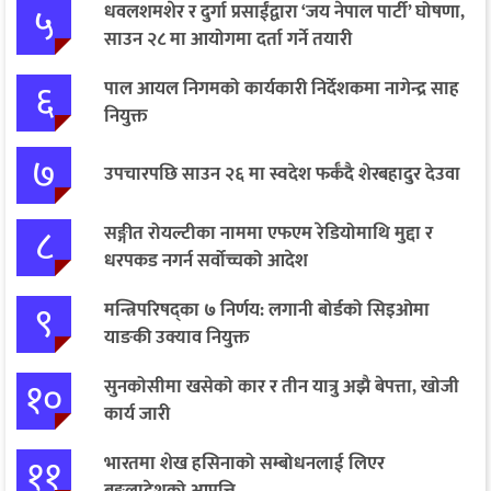
५
धवलशमशेर र दुर्गा प्रसाईंद्वारा ‘जय नेपाल पार्टी’ घोषणा,
साउन २८ मा आयोगमा दर्ता गर्ने तयारी
६
पाल आयल निगमको कार्यकारी निर्देशकमा नागेन्द्र साह
नियुक्त
७
उपचारपछि साउन २६ मा स्वदेश फर्कँदै शेरबहादुर देउवा
८
सङ्गीत रोयल्टीका नाममा एफएम रेडियोमाथि मुद्दा र
धरपकड नगर्न सर्वोच्चको आदेश
९
मन्त्रिपरिषद्का ७ निर्णय: लगानी बोर्डको सिइओमा
याङकी उक्याव नियुक्त
१०
सुनकोसीमा खसेको कार र तीन यात्रु अझै बेपत्ता, खोजी
कार्य जारी
११
भारतमा शेख हसिनाको सम्बोधनलाई लिएर
बङ्गलादेशको आपत्ति