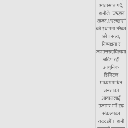
आत्मसात गर्दै,
हामीले
“उपहार
खबर अनलाइन”
को स्थापना गरेका
छौं । सत्य,
निष्पक्षता र
जनउत्तरदायित्वमा
अडिग रही
आधुनिक
डिजिटल
माध्यममार्फत
जनताको
आवाजलाई
उजागर गर्ने दृढ
संकल्पका
राख्दछौँ । हामी