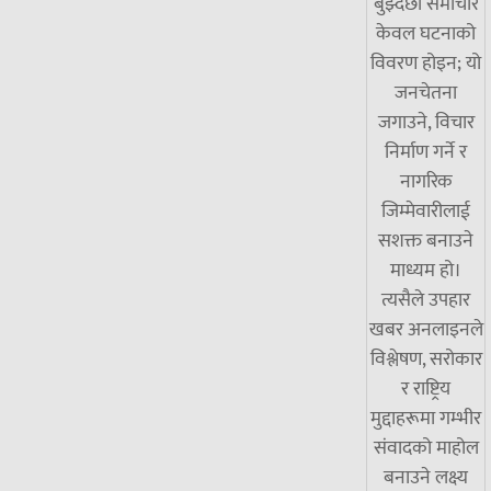
बुझ्दछौं समाचार
केवल घटनाको
विवरण होइन; यो
जनचेतना
जगाउने, विचार
निर्माण गर्ने र
नागरिक
जिम्मेवारीलाई
सशक्त बनाउने
माध्यम हो।
त्यसैले उपहार
खबर अनलाइनले
विश्लेषण, सरोकार
र राष्ट्रिय
मुद्दाहरूमा गम्भीर
संवादको माहोल
बनाउने लक्ष्य