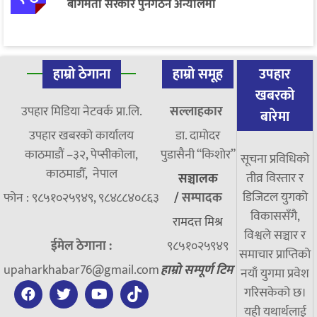
बागमती सरकार पुनर्गठन अन्योलमा
हाम्रो ठेगाना
हाम्रो समूह
उपहार
खबरको
उपहार मिडिया नेटवर्क प्रा.लि.
सल्लाहकार
बारेमा
उपहार खबरको कार्यालय
डा. दामाेदर
काठमाडौं –३२, पेप्सीकोला,
पुडासैनी “किशाेर”
सूचना प्रविधिको
काठमाडौँ, नेपाल
तीव्र विस्तार र
सञ्चालक
डिजिटल युगको
फोन : ९८५१०२५९४९, ९८४८८४०८६३
/
सम्पादक
विकाससँगै,
रामदत्त मिश्र
विश्वले सञ्चार र
ईमेल ठेगाना :
९८५१०२५९४९
समाचार प्राप्तिको
upaharkhabar76@gmail.com
हाम्रो सम्पूर्ण टिम
नयाँ युगमा प्रवेश
गरिसकेको छ।
यही यथार्थलाई