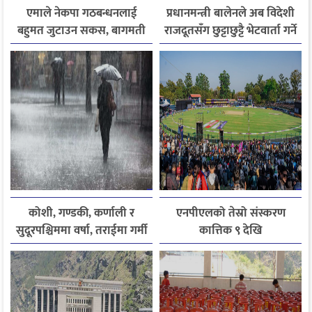
एमाले नेकपा गठबन्धनलाई
प्रधानमन्त्री बालेनले अब विदेशी
बहुमत जुटाउन सकस, बागमती
राजदूतसँग छुट्टाछुट्टै भेटवार्ता गर्ने
सरकार पुनर्गठन अन्योलमा
कोशी, गण्डकी, कर्णाली र
एनपीएलको तेस्रो संस्करण
सुदूरपश्चिममा वर्षा, तराईमा गर्मी
कात्तिक ९ देखि
बढ्ने अनुमान