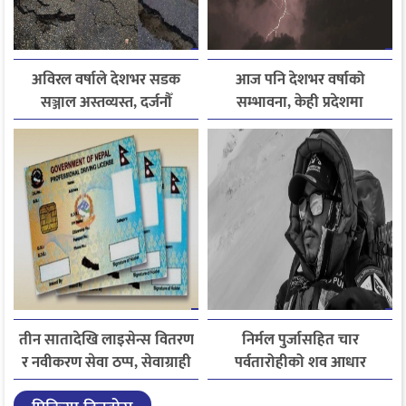
अविरल वर्षाले देशभर सडक
आज पनि देशभर वर्षाको
सञ्जाल अस्तव्यस्त, दर्जनौँ
सम्भावना, केही प्रदेशमा
राजमार्ग अवरुद्ध
भारीदेखि धेरै भारी वर्षा हुने
चेतावनी
तीन सातादेखि लाइसेन्स वितरण
निर्मल पुर्जासहित चार
र नवीकरण सेवा ठप्प, सेवाग्राही
पर्वतारोहीको शव आधार
सास्तीमा
शिविरमा ल्याइयो, तीन अझै