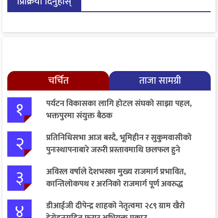
प्रिक्रिया दिनुहोस्
बेपत्ता
चर्चित
ताजा सामग्री
१
पर्यटन विकासका लागि होटल संघको साझा पहल,
भक्तपुरमा संयुक्त बैठक
२
प्रतिनिधिसभा आज बस्दै, भूमिहीन र सुकुमवासीको
पुनःस्थापनाबारे जरुरी प्रस्तावमाथि छलफल हुने
३
अविरल वर्षाले देशभरका मुख्य राजमार्ग प्रभावित,
कान्तिलोकपथ र अरनिको राजमार्ग पूर्ण अवरुद्ध
४
डीआईजी दीपेन्द्र शाहको नेतृत्वमा २८९ ग्राम खैरो
हेरोइनसहित फरार अभियुक्त पक्राउ