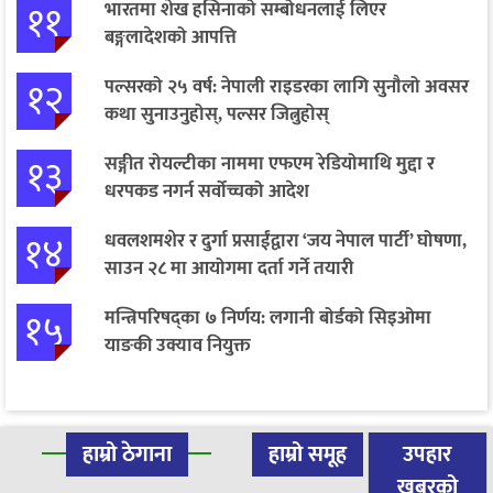
११
भारतमा शेख हसिनाको सम्बोधनलाई लिएर
बङ्गलादेशको आपत्ति
१२
पल्सरको २५ वर्ष: नेपाली राइडरका लागि सुनौलो अवसर
कथा सुनाउनुहोस्, पल्सर जित्नुहोस्
१३
सङ्गीत रोयल्टीका नाममा एफएम रेडियोमाथि मुद्दा र
धरपकड नगर्न सर्वोच्चको आदेश
१४
धवलशमशेर र दुर्गा प्रसाईंद्वारा ‘जय नेपाल पार्टी’ घोषणा,
साउन २८ मा आयोगमा दर्ता गर्ने तयारी
१५
मन्त्रिपरिषद्का ७ निर्णय: लगानी बोर्डको सिइओमा
याङकी उक्याव नियुक्त
हाम्रो ठेगाना
हाम्रो समूह
उपहार
खबरको