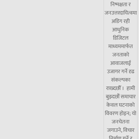
निष्पक्षता र
जनउत्तरदायित्वमा
अडिग रही
आधुनिक
डिजिटल
माध्यममार्फत
जनताको
आवाजलाई
उजागर गर्ने दृढ
संकल्पका
राख्दछौँ । हामी
बुझ्दछौं समाचार
केवल घटनाको
विवरण होइन; यो
जनचेतना
जगाउने, विचार
निर्माण गर्ने र