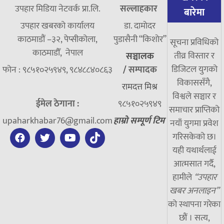
उपहार मिडिया नेटवर्क प्रा.लि.
सल्लाहकार
बारेमा
उपहार खबरको कार्यालय
डा. दामाेदर
काठमाडौं –३२, पेप्सीकोला,
पुडासैनी “किशाेर”
सूचना प्रविधिको
काठमाडौँ, नेपाल
तीव्र विस्तार र
सञ्चालक
डिजिटल युगको
फोन : ९८५१०२५९४९, ९८४८८४०८६३
/
सम्पादक
विकाससँगै,
रामदत्त मिश्र
विश्वले सञ्चार र
ईमेल ठेगाना :
९८५१०२५९४९
समाचार प्राप्तिको
upaharkhabar76@gmail.com
हाम्रो सम्पूर्ण टिम
नयाँ युगमा प्रवेश
गरिसकेको छ।
यही यथार्थलाई
आत्मसात गर्दै,
हामीले
“उपहार
खबर अनलाइन”
को स्थापना गरेका
छौं । सत्य,