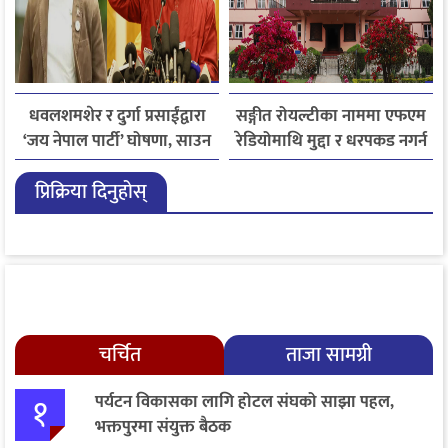
धवलशमशेर र दुर्गा प्रसाईंद्वारा
सङ्गीत रोयल्टीका नाममा एफएम
‘जय नेपाल पार्टी’ घोषणा, साउन
रेडियोमाथि मुद्दा र धरपकड नगर्न
२८ मा आयोगमा दर्ता गर्ने तयारी
सर्वोच्चको आदेश
प्रिक्रिया दिनुहोस्
चर्चित
ताजा सामग्री
१
पर्यटन विकासका लागि होटल संघको साझा पहल,
भक्तपुरमा संयुक्त बैठक