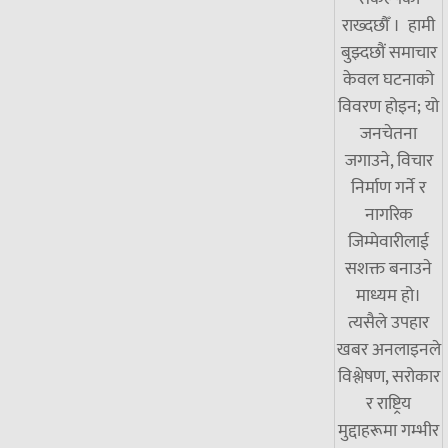
राख्दछौँ । हामी
बुझ्दछौं समाचार
केवल घटनाको
विवरण होइन; यो
जनचेतना
जगाउने, विचार
निर्माण गर्ने र
नागरिक
जिम्मेवारीलाई
सशक्त बनाउने
माध्यम हो।
त्यसैले उपहार
खबर अनलाइनले
विश्लेषण, सरोकार
र राष्ट्रिय
मुद्दाहरूमा गम्भीर