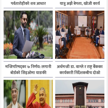
पर्वतारोहीको शव आधार
यात्रु अझै बेपत्ता, खोजी कार्य
शिविरमा ल्याइयो, तीन अझै
जारी
बेपत्ता
मन्त्रिपरिषद्का ७ निर्णय: लगानी
अर्थमन्त्री डा. वाग्ले र राष्ट्र बैंकका
बोर्डको सिइओमा याङकी
कार्यकारी निर्देशकबीच दोस्रो
उक्याव नियुक्त
चरणको छलफल