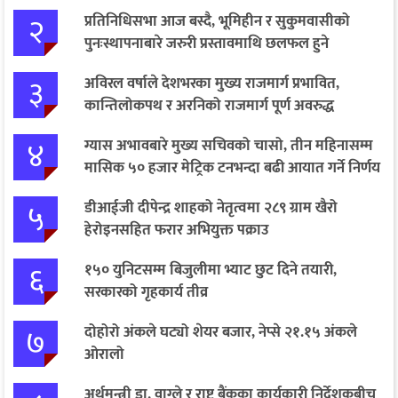
२
प्रतिनिधिसभा आज बस्दै, भूमिहीन र सुकुमवासीको
पुनःस्थापनाबारे जरुरी प्रस्तावमाथि छलफल हुने
३
अविरल वर्षाले देशभरका मुख्य राजमार्ग प्रभावित,
कान्तिलोकपथ र अरनिको राजमार्ग पूर्ण अवरुद्ध
४
ग्यास अभावबारे मुख्य सचिवको चासो, तीन महिनासम्म
मासिक ५० हजार मेट्रिक टनभन्दा बढी आयात गर्ने निर्णय
५
डीआईजी दीपेन्द्र शाहको नेतृत्वमा २८९ ग्राम खैरो
हेरोइनसहित फरार अभियुक्त पक्राउ
६
१५० युनिटसम्म बिजुलीमा भ्याट छुट दिने तयारी,
सरकारको गृहकार्य तीव्र
७
दोहोरो अंकले घट्यो शेयर बजार, नेप्से २१.१५ अंकले
ओरालो
अर्थमन्त्री डा. वाग्ले र राष्ट्र बैंकका कार्यकारी निर्देशकबीच