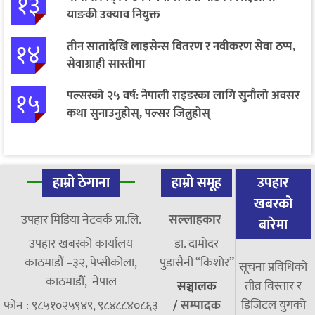
१३
याङकी उक्याव नियुक्त
१४
तीन सातादेखि लाइसेन्स वितरण र नवीकरण सेवा ठप्प,
सेवाग्राही सास्तीमा
१५
पल्सरको २५ वर्ष: नेपाली राइडरका लागि सुनौलो अवसर
कथा सुनाउनुहोस्, पल्सर जित्नुहोस्
हाम्रो ठेगाना
हाम्रो समूह
उपहार
खबरको
उपहार मिडिया नेटवर्क प्रा.लि.
सल्लाहकार
बारेमा
उपहार खबरको कार्यालय
डा. दामाेदर
काठमाडौं –३२, पेप्सीकोला,
पुडासैनी “किशाेर”
सूचना प्रविधिको
काठमाडौँ, नेपाल
तीव्र विस्तार र
सञ्चालक
डिजिटल युगको
फोन : ९८५१०२५९४९, ९८४८८४०८६३
/
सम्पादक