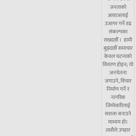
जनताको
आवाजलाई
उजागर गर्ने दृढ
संकल्पका
राख्दछौँ । हामी
बुझ्दछौं समाचार
केवल घटनाको
विवरण होइन; यो
जनचेतना
जगाउने, विचार
निर्माण गर्ने र
नागरिक
जिम्मेवारीलाई
सशक्त बनाउने
माध्यम हो।
त्यसैले उपहार