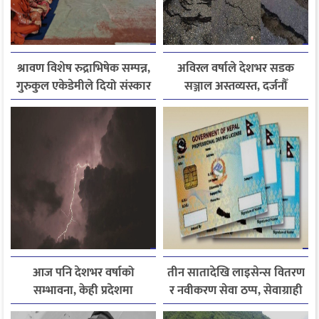
श्रावण विशेष रुद्राभिषेक सम्पन्न,
अविरल वर्षाले देशभर सडक
गुरुकुल एकेडेमीले दियो संस्कार
सञ्जाल अस्तव्यस्त, दर्जनौँ
र नैतिक शिक्षाको सन्देश
राजमार्ग अवरुद्ध
आज पनि देशभर वर्षाको
तीन सातादेखि लाइसेन्स वितरण
सम्भावना, केही प्रदेशमा
र नवीकरण सेवा ठप्प, सेवाग्राही
भारीदेखि धेरै भारी वर्षा हुने
सास्तीमा