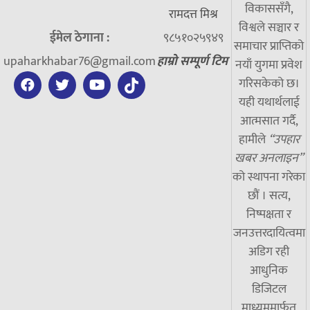
विकाससँगै,
रामदत्त मिश्र
विश्वले सञ्चार र
ईमेल ठेगाना :
९८५१०२५९४९
समाचार प्राप्तिको
upaharkhabar76@gmail.com
हाम्रो सम्पूर्ण टिम
नयाँ युगमा प्रवेश
गरिसकेको छ।
यही यथार्थलाई
आत्मसात गर्दै,
हामीले
“उपहार
खबर अनलाइन”
को स्थापना गरेका
छौं । सत्य,
निष्पक्षता र
जनउत्तरदायित्वमा
अडिग रही
आधुनिक
डिजिटल
माध्यममार्फत