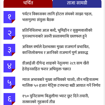
चर्चित
ताजा सामग्री
१
पर्यटन विकासका लागि होटल संघको साझा पहल,
भक्तपुरमा संयुक्त बैठक
२
प्रतिनिधिसभा आज बस्दै, भूमिहीन र सुकुमवासीको
पुनःस्थापनाबारे जरुरी प्रस्तावमाथि छलफल हुने
३
अविरल वर्षाले देशभरका मुख्य राजमार्ग प्रभावित,
कान्तिलोकपथ र अरनिको राजमार्ग पूर्ण अवरुद्ध
४
डीआईजी दीपेन्द्र शाहको नेतृत्वमा २८९ ग्राम खैरो
हेरोइनसहित फरार अभियुक्त पक्राउ
५
ग्यास अभावबारे मुख्य सचिवको चासो, तीन महिनासम्म
मासिक ५० हजार मेट्रिक टनभन्दा बढी आयात गर्ने निर्णय
६
१५० युनिटसम्म बिजुलीमा भ्याट छुट दिने तयारी,
सरकारको गृहकार्य तीव्र