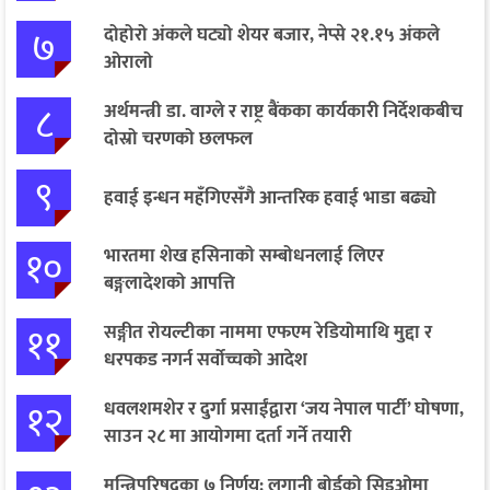
७
दोहोरो अंकले घट्यो शेयर बजार, नेप्से २१.१५ अंकले
ओरालो
८
अर्थमन्त्री डा. वाग्ले र राष्ट्र बैंकका कार्यकारी निर्देशकबीच
दोस्रो चरणको छलफल
९
हवाई इन्धन महँगिएसँगै आन्तरिक हवाई भाडा बढ्यो
१०
भारतमा शेख हसिनाको सम्बोधनलाई लिएर
बङ्गलादेशको आपत्ति
११
सङ्गीत रोयल्टीका नाममा एफएम रेडियोमाथि मुद्दा र
धरपकड नगर्न सर्वोच्चको आदेश
१२
धवलशमशेर र दुर्गा प्रसाईंद्वारा ‘जय नेपाल पार्टी’ घोषणा,
साउन २८ मा आयोगमा दर्ता गर्ने तयारी
मन्त्रिपरिषद्का ७ निर्णय: लगानी बोर्डको सिइओमा