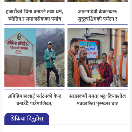
हजारौँको चिना बनाउने तथा धर्म,
जालपादेवी केबलकार:
ज्योतिष र समाजसेवाका पर्याय
सुदूरपश्चिमको पर्यटन र
धनदेव जोशी अब स्मृतिमा
समृद्धिको नयाँ आधार
अपिहिमाललाई पर्यटनको केन्द्र
सञ्चारकर्मी ममता भट्ट ‘क्रियाशील
बनाउँदै गाउँपालिका,
पत्रकारिता पुरस्कार’बाट
बहुआयामिक पर्यटन विकासमा
सम्मानित
प्रिक्रिया दिनुहोस्
जोड