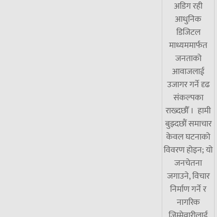
अडिग रही
आधुनिक
डिजिटल
माध्यममार्फत
जनताको
आवाजलाई
उजागर गर्ने दृढ
संकल्पका
राख्दछौँ । हामी
बुझ्दछौं समाचार
केवल घटनाको
विवरण होइन; यो
जनचेतना
जगाउने, विचार
निर्माण गर्ने र
नागरिक
जिम्मेवारीलाई