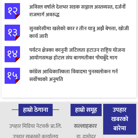
१२
अविरल वर्षाले देशभर सडक सञ्जाल अस्तव्यस्त, दर्जनौँ
राजमार्ग अवरुद्ध
१३
सुनकोसीमा खसेको कार र तीन यात्रु अझै बेपत्ता, खोजी
कार्य जारी
१४
पर्यटन क्षेत्रका कानुनी जटिलता हटाउन राष्ट्रिय योजना
आयोगसमक्ष होटल संघ बागमतीका पाँचबुँदे माग
१५
कांग्रेस आधिकारिकता विवादमा पुनरवलोकन गर्न
सर्वोच्चको अनुमति
हाम्रो ठेगाना
हाम्रो समूह
उपहार
खबरको
उपहार मिडिया नेटवर्क प्रा.लि.
सल्लाहकार
बारेमा
उपहार खबरको कार्यालय
डा. दामाेदर