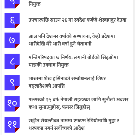
५
नियुक्त
६
उपचारपछि साउन २६ मा स्वदेश फर्कँदै शेरबहादुर देउवा
७
आज पनि देशभर वर्षाको सम्भावना, केही प्रदेशमा
भारीदेखि धेरै भारी वर्षा हुने चेतावनी
८
मन्त्रिपरिषद्का ७ निर्णय: लगानी बोर्डको सिइओमा
याङकी उक्याव नियुक्त
९
भारतमा शेख हसिनाको सम्बोधनलाई लिएर
बङ्गलादेशको आपत्ति
१०
पल्सरको २५ वर्ष: नेपाली राइडरका लागि सुनौलो अवसर
कथा सुनाउनुहोस्, पल्सर जित्नुहोस्
११
सङ्गीत रोयल्टीका नाममा एफएम रेडियोमाथि मुद्दा र
धरपकड नगर्न सर्वोच्चको आदेश