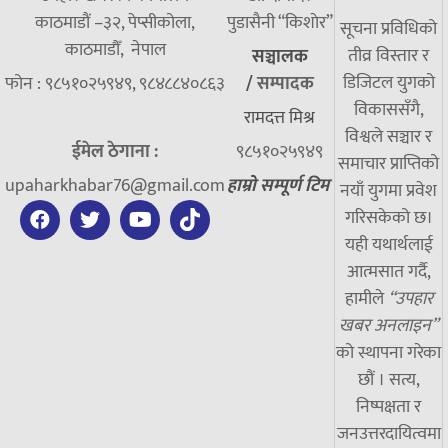
काठमाडौं –३२, पेप्सीकोला,
पुडासैनी “किशाेर”
सूचना प्रविधिको
काठमाडौँ, नेपाल
तीव्र विस्तार र
सञ्चालक
डिजिटल युगको
फोन : ९८५१०२५९४९, ९८४८८४०८६३
/
सम्पादक
विकाससँगै,
रामदत्त मिश्र
विश्वले सञ्चार र
ईमेल ठेगाना :
९८५१०२५९४९
समाचार प्राप्तिको
upaharkhabar76@gmail.com
हाम्रो सम्पूर्ण टिम
नयाँ युगमा प्रवेश
गरिसकेको छ।
यही यथार्थलाई
आत्मसात गर्दै,
हामीले
“उपहार
खबर अनलाइन”
को स्थापना गरेका
छौं । सत्य,
निष्पक्षता र
जनउत्तरदायित्वमा