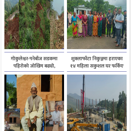
गोकुलेश्वर-पनेबाँज सडकमा
शुक्लाफाँटा निकुञ्जमा हराएका
पहिरोको जोखिम बढ्यो,
१४ महिला सकुशल घर फर्किए
स्थानीयले मागे तत्काल पर्खाल
निर्माण