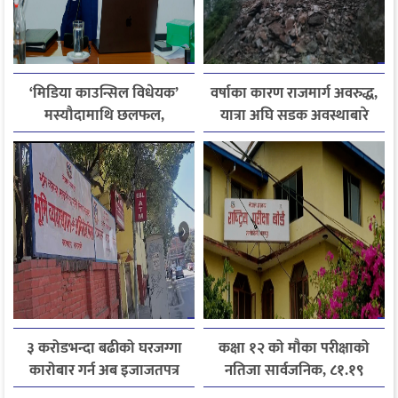
‘मिडिया काउन्सिल विधेयक’
वर्षाका कारण राजमार्ग अवरुद्ध,
मस्यौदामाथि छलफल,
यात्रा अघि सडक अवस्थाबारे
एआईदेखि पत्रकारको
जानकारी लिन आग्रह
लाइसेन्ससम्मका विषयमा
सुझाव
३ करोडभन्दा बढीको घरजग्गा
कक्षा १२ को मौका परीक्षाको
कारोबार गर्न अब इजाजतपत्र
नतिजा सार्वजनिक, ८१.१९
अनिवार्य
प्रतिशत विद्यार्थी उत्तीर्ण