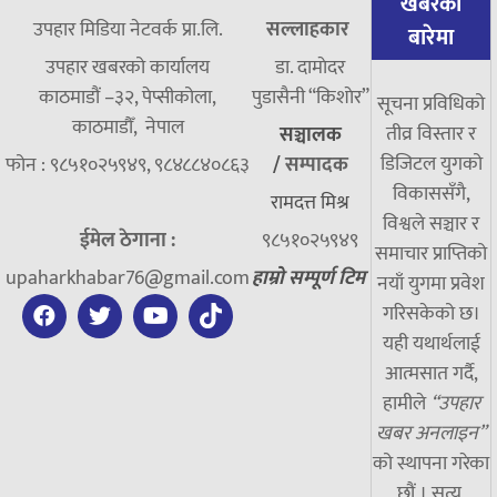
खबरको
उपहार मिडिया नेटवर्क प्रा.लि.
सल्लाहकार
बारेमा
उपहार खबरको कार्यालय
डा. दामाेदर
काठमाडौं –३२, पेप्सीकोला,
पुडासैनी “किशाेर”
सूचना प्रविधिको
काठमाडौँ, नेपाल
तीव्र विस्तार र
सञ्चालक
डिजिटल युगको
फोन : ९८५१०२५९४९, ९८४८८४०८६३
/
सम्पादक
विकाससँगै,
रामदत्त मिश्र
विश्वले सञ्चार र
ईमेल ठेगाना :
९८५१०२५९४९
समाचार प्राप्तिको
upaharkhabar76@gmail.com
हाम्रो सम्पूर्ण टिम
नयाँ युगमा प्रवेश
गरिसकेको छ।
यही यथार्थलाई
आत्मसात गर्दै,
हामीले
“उपहार
खबर अनलाइन”
को स्थापना गरेका
छौं । सत्य,