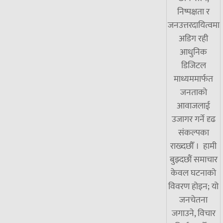
निष्पक्षता र
जनउत्तरदायित्वमा
अडिग रही
आधुनिक
डिजिटल
माध्यममार्फत
जनताको
आवाजलाई
उजागर गर्ने दृढ
संकल्पका
राख्दछौँ । हामी
बुझ्दछौं समाचार
केवल घटनाको
विवरण होइन; यो
जनचेतना
जगाउने, विचार