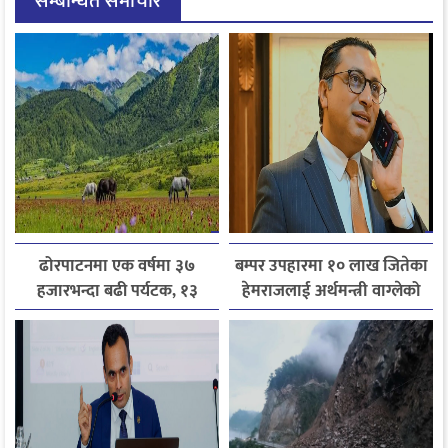
सम्बन्धित समाचार
ढोरपाटनमा एक वर्षमा ३७
बम्पर उपहारमा १० लाख जितेका
हजारभन्दा बढी पर्यटक, १३
हेमराजलाई अर्थमन्त्री वाग्लेको
हजारले बढ्यो आगमन
फोन, रुपन्देहीकी सपनाले
जितिन् एक लाख