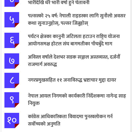
भारीदेखि धेरै भारी वर्षा हुने चेतावनी
५
पल्सरको २५ वर्ष: नेपाली राइडरका लागि सुनौलो अवसर
कथा सुनाउनुहोस्, पल्सर जित्नुहोस्
६
पर्यटन क्षेत्रका कानुनी जटिलता हटाउन राष्ट्रिय योजना
आयोगसमक्ष होटल संघ बागमतीका पाँचबुँदे माग
७
अविरल वर्षाले देशभर सडक सञ्जाल अस्तव्यस्त, दर्जनौँ
राजमार्ग अवरुद्ध
८
नगरप्रमुखसहित ११ जनाविरुद्ध भ्रष्टाचार मुद्दा दायर
९
नेपाल आयल निगमको कार्यकारी निर्देशकमा नागेन्द्र साह
नियुक्त
१०
कांग्रेस आधिकारिकता विवादमा पुनरवलोकन गर्न
सर्वोच्चको अनुमति