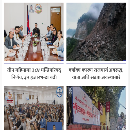
तीन महिनामा ३८४ मन्त्रिपरिषद्
वर्षाका कारण राजमार्ग अवरुद्ध,
निर्णय, ३२ हजारभन्दा बढी
यात्रा अघि सडक अवस्थाबारे
गुनासो फर्छ्योट
जानकारी लिन आग्रह