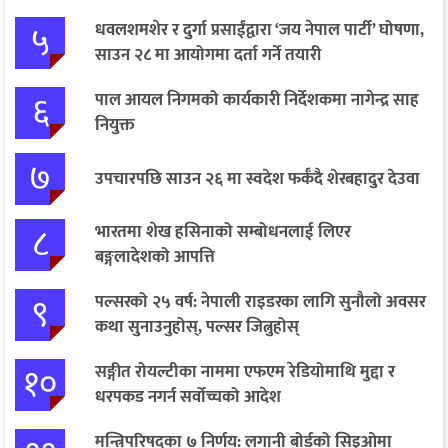
५
धवलशमशेर र दुर्गा प्रसाईंद्वारा ‘जय नेपाल पार्टी’ घोषणा,
साउन २८ मा आयोगमा दर्ता गर्ने तयारी
६
पाल आयल निगमको कार्यकारी निर्देशकमा नागेन्द्र साह
नियुक्त
७
उपचारपछि साउन २६ मा स्वदेश फर्कँदै शेरबहादुर देउवा
८
भारतमा शेख हसिनाको सम्बोधनलाई लिएर
बङ्गलादेशको आपत्ति
९
पल्सरको २५ वर्ष: नेपाली राइडरका लागि सुनौलो अवसर
कथा सुनाउनुहोस्, पल्सर जित्नुहोस्
१०
सङ्गीत रोयल्टीका नाममा एफएम रेडियोमाथि मुद्दा र
धरपकड नगर्न सर्वोच्चको आदेश
मन्त्रिपरिषद्का ७ निर्णय: लगानी बोर्डको सिइओमा