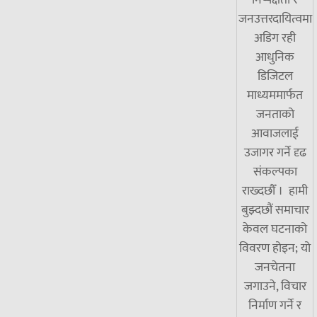
निष्पक्षता र
जनउत्तरदायित्वमा
अडिग रही
आधुनिक
डिजिटल
माध्यममार्फत
जनताको
आवाजलाई
उजागर गर्ने दृढ
संकल्पका
राख्दछौँ । हामी
बुझ्दछौं समाचार
केवल घटनाको
विवरण होइन; यो
जनचेतना
जगाउने, विचार
निर्माण गर्ने र