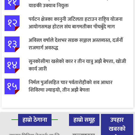
११
याङकी उक्याव नियुक्त
१२
पर्यटन क्षेत्रका कानुनी जटिलता हटाउन राष्ट्रिय योजना
आयोगसमक्ष होटल संघ बागमतीका पाँचबुँदे माग
१३
अविरल वर्षाले देशभर सडक सञ्जाल अस्तव्यस्त, दर्जनौँ
राजमार्ग अवरुद्ध
१४
सुनकोसीमा खसेको कार र तीन यात्रु अझै बेपत्ता, खोजी
कार्य जारी
१५
निर्मल पुर्जासहित चार पर्वतारोहीको शव आधार
शिविरमा ल्याइयो, तीन अझै बेपत्ता
हाम्रो ठेगाना
हाम्रो समूह
उपहार
खबरको