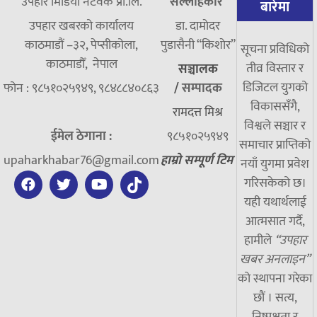
उपहार मिडिया नेटवर्क प्रा.लि.
सल्लाहकार
बारेमा
उपहार खबरको कार्यालय
डा. दामाेदर
काठमाडौं –३२, पेप्सीकोला,
पुडासैनी “किशाेर”
सूचना प्रविधिको
काठमाडौँ, नेपाल
तीव्र विस्तार र
सञ्चालक
डिजिटल युगको
फोन : ९८५१०२५९४९, ९८४८८४०८६३
/
सम्पादक
विकाससँगै,
रामदत्त मिश्र
विश्वले सञ्चार र
ईमेल ठेगाना :
९८५१०२५९४९
समाचार प्राप्तिको
upaharkhabar76@gmail.com
हाम्रो सम्पूर्ण टिम
नयाँ युगमा प्रवेश
गरिसकेको छ।
यही यथार्थलाई
आत्मसात गर्दै,
हामीले
“उपहार
खबर अनलाइन”
को स्थापना गरेका
छौं । सत्य,