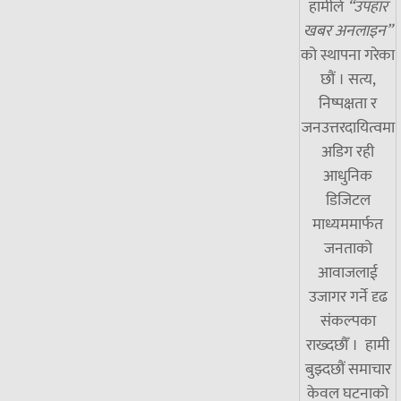
हामीले
“उपहार
खबर अनलाइन”
को स्थापना गरेका
छौं । सत्य,
निष्पक्षता र
जनउत्तरदायित्वमा
अडिग रही
आधुनिक
डिजिटल
माध्यममार्फत
जनताको
आवाजलाई
उजागर गर्ने दृढ
संकल्पका
राख्दछौँ । हामी
बुझ्दछौं समाचार
केवल घटनाको