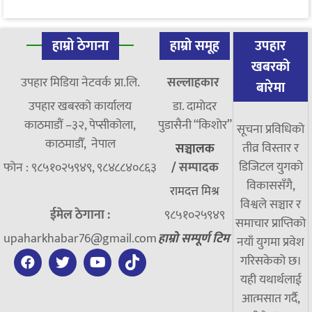
हाम्रो ठेगाना
हाम्रो समूह
उपहार
खबरको
उपहार मिडिया नेटवर्क प्रा.लि.
सल्लाहकार
बारेमा
उपहार खबरको कार्यालय
डा. दामाेदर
काठमाडौं –३२, पेप्सीकोला,
पुडासैनी “किशाेर”
सूचना प्रविधिको
काठमाडौँ, नेपाल
तीव्र विस्तार र
सञ्चालक
डिजिटल युगको
फोन : ९८५१०२५९४९, ९८४८८४०८६३
/
सम्पादक
विकाससँगै,
रामदत्त मिश्र
विश्वले सञ्चार र
ईमेल ठेगाना :
९८५१०२५९४९
समाचार प्राप्तिको
upaharkhabar76@gmail.com
हाम्रो सम्पूर्ण टिम
नयाँ युगमा प्रवेश
गरिसकेको छ।
यही यथार्थलाई
आत्मसात गर्दै,