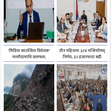
‘मिडिया काउन्सिल विधेयक’
तीन महिनामा ३८४ मन्त्रिपरिषद्
मस्यौदामाथि छलफल,
निर्णय, ३२ हजारभन्दा बढी
एआईदेखि पत्रकारको
गुनासो फर्छ्योट
लाइसेन्ससम्मका विषयमा
सुझाव