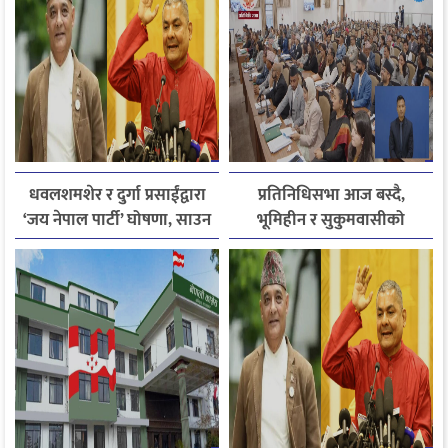
धवलशमशेर र दुर्गा प्रसाईंद्वारा
प्रतिनिधिसभा आज बस्दै,
‘जय नेपाल पार्टी’ घोषणा, साउन
भूमिहीन र सुकुमवासीको
२८ मा आयोगमा दर्ता गर्ने तयारी
पुनःस्थापनाबारे जरुरी
प्रस्तावमाथि छलफल हुने