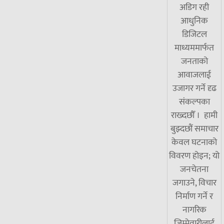
अडिग रही
आधुनिक
डिजिटल
माध्यममार्फत
जनताको
आवाजलाई
उजागर गर्ने दृढ
संकल्पका
राख्दछौँ । हामी
बुझ्दछौं समाचार
केवल घटनाको
विवरण होइन; यो
जनचेतना
जगाउने, विचार
निर्माण गर्ने र
नागरिक
जिम्मेवारीलाई