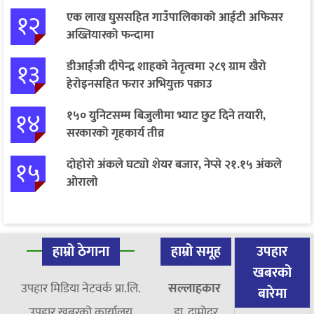
१२
एक लाख घुससहित गाउँपालिकाको आईटी अफिसर
अख्तियारको फन्दामा
१३
डीआईजी दीपेन्द्र शाहको नेतृत्वमा २८९ ग्राम खैरो
हेरोइनसहित फरार अभियुक्त पक्राउ
१४
१५० युनिटसम्म बिजुलीमा भ्याट छुट दिने तयारी,
सरकारको गृहकार्य तीव्र
१५
दोहोरो अंकले घट्यो शेयर बजार, नेप्से २१.१५ अंकले
ओरालो
हाम्रो ठेगाना
हाम्रो समूह
उपहार
खबरको
उपहार मिडिया नेटवर्क प्रा.लि.
सल्लाहकार
बारेमा
उपहार खबरको कार्यालय
डा. दामाेदर