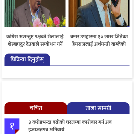
कांग्रेस असन्तुष्ट पक्षको भेलालाई
बम्पर उपहारमा १० लाख जितेका
शेरबहादुर देउवाले सम्बोधन गर्ने
हेमराजलाई अर्थमन्त्री वाग्लेको
फोन, रुपन्देहीकी सपनाले
प्रिक्रिया दिनुहोस्
जितिन् एक लाख
चर्चित
ताजा सामग्री
१
३ करोडभन्दा बढीको घरजग्गा कारोबार गर्न अब
इजाजतपत्र अनिवार्य