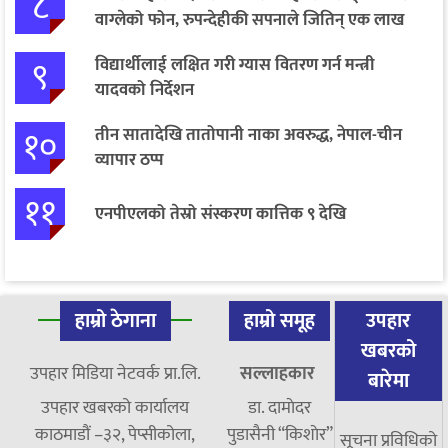
८
वाग्लेको फोन, रुपन्देहीकी सपनाले जितिन् एक लाख
९
विद्यार्थीलाई लक्षित गरी ग्यास वितरण गर्न मन्त्री
यादवको निर्देशन
१०
तीन सातादेखि तातोपानी नाका अवरुद्ध, नेपाल-चीन
व्यापार ठप्प
११
एनपीएलको तेस्रो संस्करण कात्तिक ९ देखि
हाम्रो ठेगाना
हाम्रो समूह
उपहार
खबरको
उपहार मिडिया नेटवर्क प्रा.लि.
सल्लाहकार
बारेमा
उपहार खबरको कार्यालय
डा. दामाेदर
काठमाडौं –३२, पेप्सीकोला,
पुडासैनी “किशाेर”
सूचना प्रविधिको