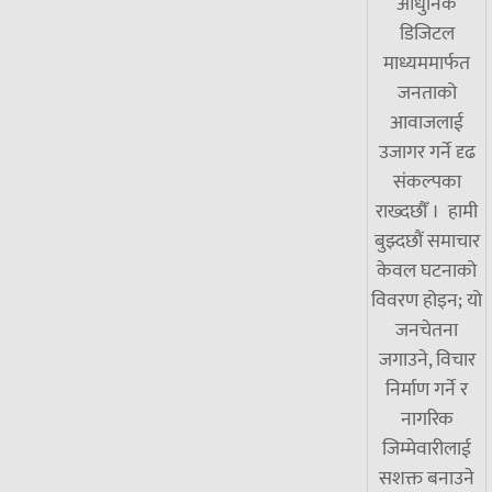
आधुनिक
डिजिटल
माध्यममार्फत
जनताको
आवाजलाई
उजागर गर्ने दृढ
संकल्पका
राख्दछौँ । हामी
बुझ्दछौं समाचार
केवल घटनाको
विवरण होइन; यो
जनचेतना
जगाउने, विचार
निर्माण गर्ने र
नागरिक
जिम्मेवारीलाई
सशक्त बनाउने