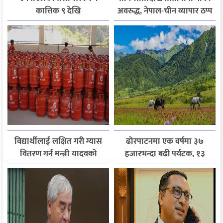
कात्तिक ९ देखि
अवरुद्ध, नेपाल-चीन व्यापार ठप्प
विद्यार्थीलाई लक्षित गरी ग्यास
ढोरपाटनमा एक वर्षमा ३७
वितरण गर्न मन्त्री यादवको
हजारभन्दा बढी पर्यटक, १३
निर्देशन
हजारले बढ्यो आगमन