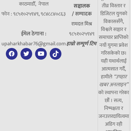
काठमाडौँ, नेपाल
तीव्र विस्तार र
सञ्चालक
डिजिटल युगको
फोन : ९८५१०२५९४९, ९८४८८४०८६३
/
सम्पादक
विकाससँगै,
रामदत्त मिश्र
विश्वले सञ्चार र
ईमेल ठेगाना :
९८५१०२५९४९
समाचार प्राप्तिको
upaharkhabar76@gmail.com
हाम्रो सम्पूर्ण टिम
नयाँ युगमा प्रवेश
गरिसकेको छ।
यही यथार्थलाई
आत्मसात गर्दै,
हामीले
“उपहार
खबर अनलाइन”
को स्थापना गरेका
छौं । सत्य,
निष्पक्षता र
जनउत्तरदायित्वमा
अडिग रही