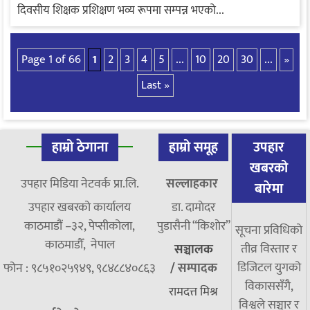
दिवसीय शिक्षक प्रशिक्षण भव्य रूपमा सम्पन्न भएको...
Page 1 of 66
1
2
3
4
5
...
10
20
30
...
»
Last »
हाम्रो ठेगाना
हाम्रो समूह
उपहार
खबरको
उपहार मिडिया नेटवर्क प्रा.लि.
सल्लाहकार
बारेमा
उपहार खबरको कार्यालय
डा. दामाेदर
काठमाडौं –३२, पेप्सीकोला,
पुडासैनी “किशाेर”
सूचना प्रविधिको
काठमाडौँ, नेपाल
तीव्र विस्तार र
सञ्चालक
डिजिटल युगको
फोन : ९८५१०२५९४९, ९८४८८४०८६३
/
सम्पादक
विकाससँगै,
रामदत्त मिश्र
विश्वले सञ्चार र