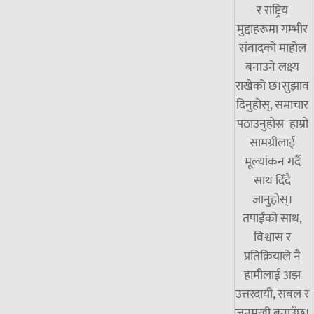
र राष्ट्रिय
मुद्दाहरूमा गम्भीर
संवादको माहोल
बनाउने लक्ष्य
राखेको छ।सुझाव
दिनुहोस्, समाचार
पठाउनुहोस्र हाम्रो
सामग्रीलाई
मूल्यांकन गर्दै
साथ दिँदै
जानुहोस्।
तपाईंको साथ,
विश्वास र
प्रतिक्रियाले नै
हामीलाई अझ
उत्तरदायी, सबल र
जनमुखी बनाउँछ।