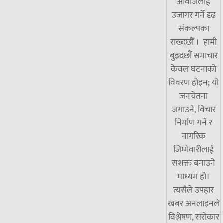
आवाजलाई
उजागर गर्ने दृढ
संकल्पका
राख्दछौँ । हामी
बुझ्दछौं समाचार
केवल घटनाको
विवरण होइन; यो
जनचेतना
जगाउने, विचार
निर्माण गर्ने र
नागरिक
जिम्मेवारीलाई
सशक्त बनाउने
माध्यम हो।
त्यसैले उपहार
खबर अनलाइनले
विश्लेषण, सरोकार