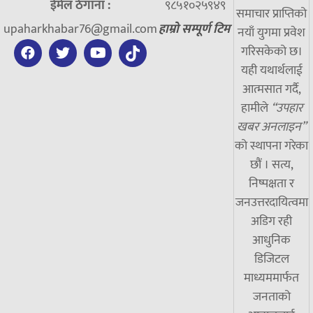
ईमेल ठेगाना :
९८५१०२५९४९
समाचार प्राप्तिको
upaharkhabar76@gmail.com
हाम्रो सम्पूर्ण टिम
नयाँ युगमा प्रवेश
गरिसकेको छ।
यही यथार्थलाई
आत्मसात गर्दै,
हामीले
“उपहार
खबर अनलाइन”
को स्थापना गरेका
छौं । सत्य,
निष्पक्षता र
जनउत्तरदायित्वमा
अडिग रही
आधुनिक
डिजिटल
माध्यममार्फत
जनताको