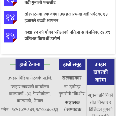
बढी गुनासो फर्छ्योट
१४
ढोरपाटनमा एक वर्षमा ३७ हजारभन्दा बढी पर्यटक, १३
हजारले बढ्यो आगमन
१५
कक्षा १२ को मौका परीक्षाको नतिजा सार्वजनिक, ८१.१९
प्रतिशत विद्यार्थी उत्तीर्ण
हाम्रो ठेगाना
हाम्रो समूह
उपहार
खबरको
उपहार मिडिया नेटवर्क प्रा.लि.
सल्लाहकार
बारेमा
उपहार खबरको कार्यालय
डा. दामाेदर
काठमाडौं –३२, पेप्सीकोला,
पुडासैनी “किशाेर”
सूचना प्रविधिको
काठमाडौँ, नेपाल
तीव्र विस्तार र
सञ्चालक
डिजिटल युगको
फोन : ९८५१०२५९४९, ९८४८८४०८६३
/
सम्पादक