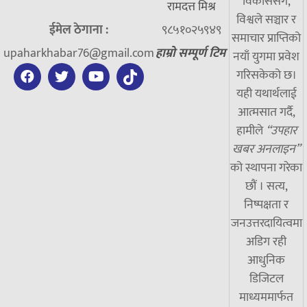
विकाससँगै,
रामदत्त मिश्र
विश्वले सञ्चार र
ईमेल ठेगाना :
९८५१०२५९४९
समाचार प्राप्तिको
upaharkhabar76@gmail.com
हाम्रो सम्पूर्ण टिम
नयाँ युगमा प्रवेश
गरिसकेको छ।
यही यथार्थलाई
आत्मसात गर्दै,
हामीले
“उपहार
खबर अनलाइन”
को स्थापना गरेका
छौं । सत्य,
निष्पक्षता र
जनउत्तरदायित्वमा
अडिग रही
आधुनिक
डिजिटल
माध्यममार्फत