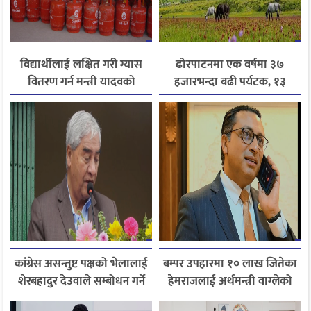
विद्यार्थीलाई लक्षित गरी ग्यास
ढोरपाटनमा एक वर्षमा ३७
वितरण गर्न मन्त्री यादवको
हजारभन्दा बढी पर्यटक, १३
निर्देशन
हजारले बढ्यो आगमन
कांग्रेस असन्तुष्ट पक्षको भेलालाई
बम्पर उपहारमा १० लाख जितेका
शेरबहादुर देउवाले सम्बोधन गर्ने
हेमराजलाई अर्थमन्त्री वाग्लेको
फोन, रुपन्देहीकी सपनाले