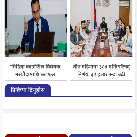
जितिन् एक लाख
‘मिडिया काउन्सिल विधेयक’
तीन महिनामा ३८४ मन्त्रिपरिषद्
मस्यौदामाथि छलफल,
निर्णय, ३२ हजारभन्दा बढी
एआईदेखि पत्रकारको
गुनासो फर्छ्योट
प्रिक्रिया दिनुहोस्
लाइसेन्ससम्मका विषयमा
सुझाव