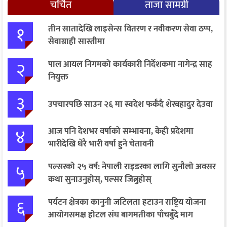
चर्चित
ताजा सामग्री
१
तीन सातादेखि लाइसेन्स वितरण र नवीकरण सेवा ठप्प,
सेवाग्राही सास्तीमा
२
पाल आयल निगमको कार्यकारी निर्देशकमा नागेन्द्र साह
नियुक्त
३
उपचारपछि साउन २६ मा स्वदेश फर्कँदै शेरबहादुर देउवा
४
आज पनि देशभर वर्षाको सम्भावना, केही प्रदेशमा
भारीदेखि धेरै भारी वर्षा हुने चेतावनी
५
पल्सरको २५ वर्ष: नेपाली राइडरका लागि सुनौलो अवसर
कथा सुनाउनुहोस्, पल्सर जित्नुहोस्
६
पर्यटन क्षेत्रका कानुनी जटिलता हटाउन राष्ट्रिय योजना
आयोगसमक्ष होटल संघ बागमतीका पाँचबुँदे माग