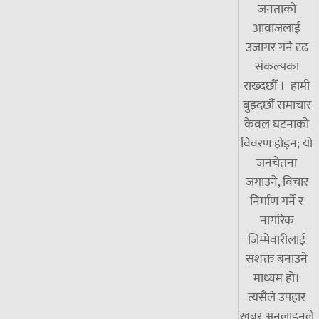
जनताको
आवाजलाई
उजागर गर्ने दृढ
संकल्पका
राख्दछौँ । हामी
बुझ्दछौं समाचार
केवल घटनाको
विवरण होइन; यो
जनचेतना
जगाउने, विचार
निर्माण गर्ने र
नागरिक
जिम्मेवारीलाई
सशक्त बनाउने
माध्यम हो।
त्यसैले उपहार
खबर अनलाइनले