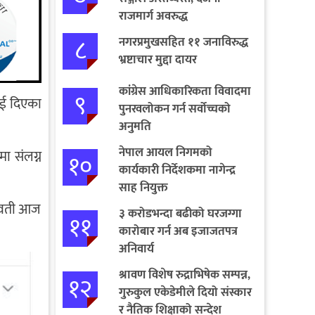
राजमार्ग अवरुद्ध
८
नगरप्रमुखसहित ११ जनाविरुद्ध
भ्रष्टाचार मुद्दा दायर
कांग्रेस आधिकारिकता विवादमा
९
ाई दिएका
पुनरवलोकन गर्न सर्वोच्चको
अनुमति
नेपाल आयल निगमको
ा संलग्न
१०
कार्यकारी निर्देशकमा नागेन्द्र
साह नियुक्त
युवती आज
३ करोडभन्दा बढीको घरजग्गा
११
कारोबार गर्न अब इजाजतपत्र
अनिवार्य
श्रावण विशेष रुद्राभिषेक सम्पन्न,
१२
गुरुकुल एकेडेमीले दियो संस्कार
र नैतिक शिक्षाको सन्देश