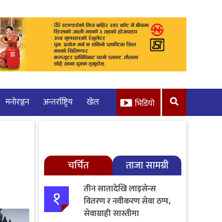
मनाेरञ्जन
अन्तर्राष्ट्रिय
खेल
भिडियो
चर्चित
ताजा सामग्री
तीन सातादेखि लाइसेन्स
१
वितरण र नवीकरण सेवा ठप्प,
सेवाग्राही सास्तीमा