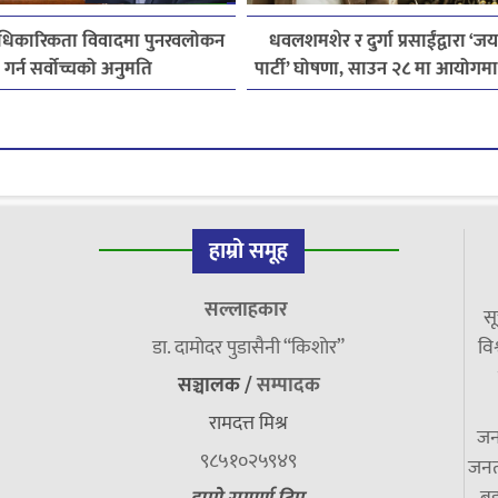
 आधिकारिकता विवादमा पुनरवलोकन
धवलशमशेर र दुर्गा प्रसाईंद्वारा ‘ज
गर्न सर्वोच्चको अनुमति
पार्टी’ घोषणा, साउन २८ मा आयोगमा दर
तयारी
हाम्रो समूह
सल्लाहकार
सू
डा. दामाेदर पुडासैनी “किशाेर”
विश
सञ्चालक /
सम्पादक
रामदत्त मिश्र
जन
९८५१०२५९४९
जनत