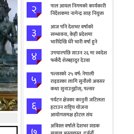
२
पाल आयल निगमको कार्यकारी
निर्देशकमा नागेन्द्र साह नियुक्त
आज पनि देशभर वर्षाको
३
सम्भावना, केही प्रदेशमा
भारीदेखि धेरै भारी वर्षा हुने
चेतावनी
४
उपचारपछि साउन २६ मा स्वदेश
फर्कँदै शेरबहादुर देउवा
पल्सरको २५ वर्ष: नेपाली
५
राइडरका लागि सुनौलो अवसर
कथा सुनाउनुहोस्, पल्सर
जित्नुहोस्
पर्यटन क्षेत्रका कानुनी जटिलता
६
हटाउन राष्ट्रिय योजना
आयोगसमक्ष होटल संघ
बागमतीका पाँचबुँदे माग
अविरल वर्षाले देशभर सडक
७
सञ्जाल अस्तव्यस्त, दर्जनौँ