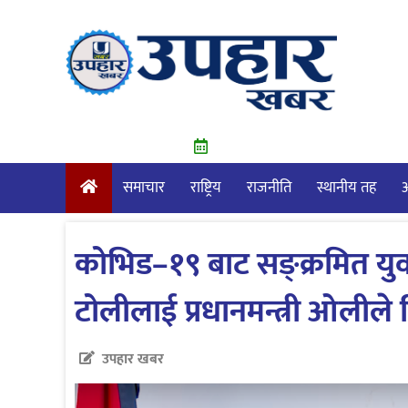
Skip
to
content
समाचार
राष्ट्रिय
राजनीति
स्थानीय तह
आ
कोभिड–१९ बाट सङ्क्रमित यु
टोलीलाई प्रधानमन्त्री ओलीले
उपहार खबर