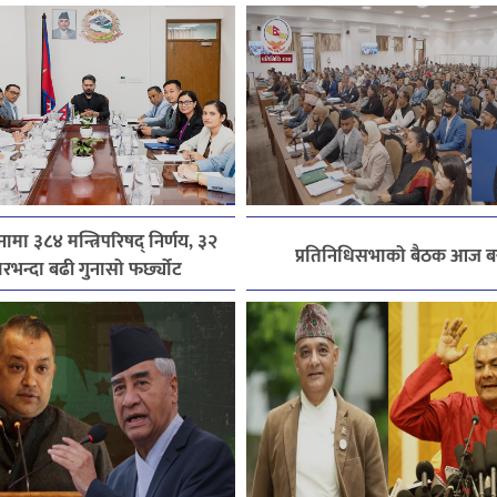
ामा ३८४ मन्त्रिपरिषद् निर्णय, ३२
प्रतिनिधिसभाको बैठक आज बस
रभन्दा बढी गुनासो फर्छ्योट