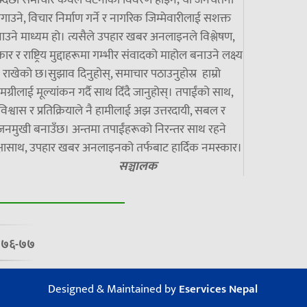
झ्दछौं समाचार केवल घटनाको विवरण होइन; यो जनचेतना
गाउने, विचार निर्माण गर्ने र नागरिक जिम्मेवारीलाई सशक्त
ाउने माध्यम हो। त्यसैले उपहार खबर अनलाइनले विश्लेषण,
ार र राष्ट्रिय मुद्दाहरूमा गम्भीर संवादको माहोल बनाउने लक्ष्य
राखेको छ।सुझाव दिनुहोस्, समाचार पठाउनुहोस्र हाम्रो
मग्रीलाई मूल्यांकन गर्दै साथ दिँदै जानुहोस्। तपाईंको साथ,
विश्वास र प्रतिक्रियाले नै हामीलाई अझ उत्तरदायी, सबल र
जनमुखी बनाउँछ। अन्तमा तपाईंहरूको निरन्तर साथ रहने
्षासाथ, उपहार खबर अनलाइनको तर्फबाट हार्दिक नमस्कार।
सञ्चालक
७/०७६-७७
Designed & Maintained by
Eservices Nepal