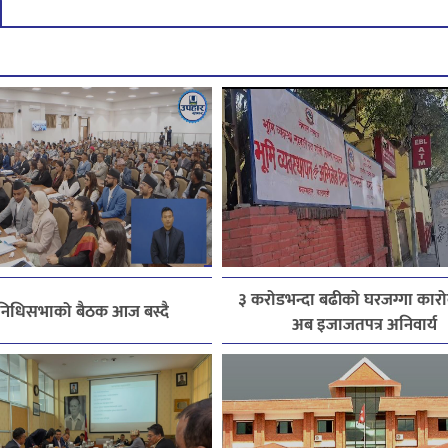
३ करोडभन्दा बढीको घरजग्गा कारोब
िनिधिसभाको बैठक आज बस्दै
अब इजाजतपत्र अनिवार्य