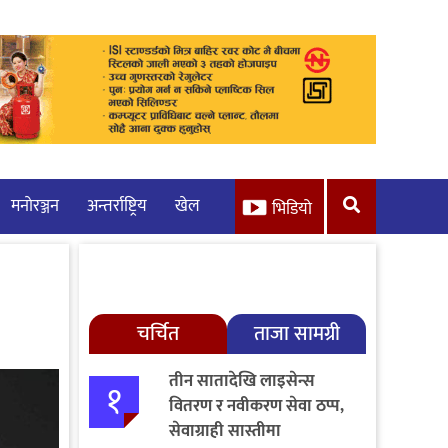
मनाेरञ्जन
अन्तर्राष्ट्रिय
खेल
भिडियो
चर्चित
ताजा सामग्री
तीन सातादेखि लाइसेन्स
१
वितरण र नवीकरण सेवा ठप्प,
सेवाग्राही सास्तीमा