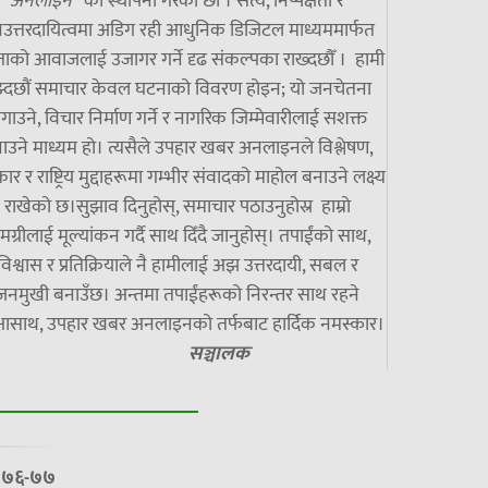
अनलाइन”
को स्थापना गरेका छौं । सत्य, निष्पक्षता र
उत्तरदायित्वमा अडिग रही आधुनिक डिजिटल माध्यममार्फत
ाको आवाजलाई उजागर गर्ने दृढ संकल्पका राख्दछौँ । हामी
झ्दछौं समाचार केवल घटनाको विवरण होइन; यो जनचेतना
गाउने, विचार निर्माण गर्ने र नागरिक जिम्मेवारीलाई सशक्त
ाउने माध्यम हो। त्यसैले उपहार खबर अनलाइनले विश्लेषण,
ार र राष्ट्रिय मुद्दाहरूमा गम्भीर संवादको माहोल बनाउने लक्ष्य
राखेको छ।सुझाव दिनुहोस्, समाचार पठाउनुहोस्र हाम्रो
मग्रीलाई मूल्यांकन गर्दै साथ दिँदै जानुहोस्। तपाईंको साथ,
विश्वास र प्रतिक्रियाले नै हामीलाई अझ उत्तरदायी, सबल र
जनमुखी बनाउँछ। अन्तमा तपाईंहरूको निरन्तर साथ रहने
्षासाथ, उपहार खबर अनलाइनको तर्फबाट हार्दिक नमस्कार।
सञ्चालक
७/०७६-७७