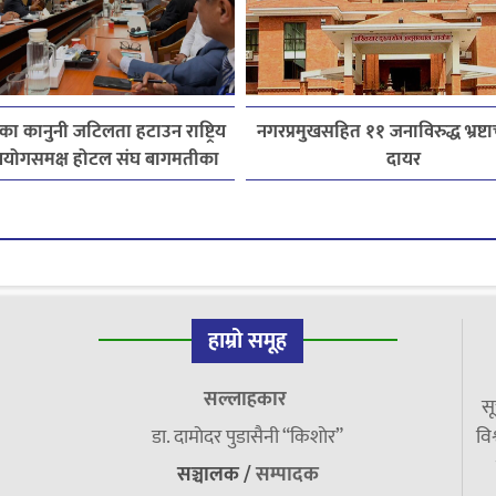
ेत्रका कानुनी जटिलता हटाउन राष्ट्रिय
नगरप्रमुखसहित ११ जनाविरुद्ध भ्रष्टाच
योगसमक्ष होटल संघ बागमतीका
दायर
पाँचबुँदे माग
हाम्रो समूह
सल्लाहकार
सू
डा. दामाेदर पुडासैनी “किशाेर”
विश
सञ्चालक /
सम्पादक