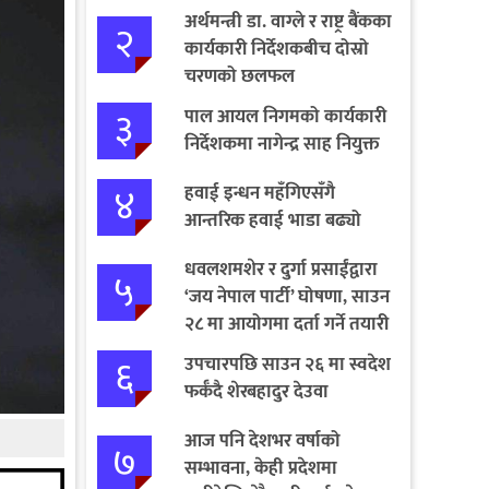
अर्थमन्त्री डा. वाग्ले र राष्ट्र बैंकका
२
कार्यकारी निर्देशकबीच दोस्रो
चरणको छलफल
३
पाल आयल निगमको कार्यकारी
निर्देशकमा नागेन्द्र साह नियुक्त
४
हवाई इन्धन महँगिएसँगै
आन्तरिक हवाई भाडा बढ्यो
धवलशमशेर र दुर्गा प्रसाईंद्वारा
५
‘जय नेपाल पार्टी’ घोषणा, साउन
२८ मा आयोगमा दर्ता गर्ने तयारी
६
उपचारपछि साउन २६ मा स्वदेश
फर्कँदै शेरबहादुर देउवा
आज पनि देशभर वर्षाको
७
सम्भावना, केही प्रदेशमा