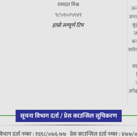
रामदत्त मिश्र
जन
९८५१०२५९४९
जनत
बु
हाम्रो सम्पूर्ण टिम
ज
बन
सरोक
सा
अपेक
सूचना विभाग दर्ता / प्रेस काउन्सिल सूचिकरण
विभाग दर्ता नम्बर : १६९८/०७६-७७
प्रेस काउन्सिल दर्ता नम्बर : ४७