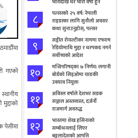
भारीदेखि धेरै भारी वर्षा हुने
चेतावनी
पल्सरको २५ वर्ष: नेपाली
८
राइडरका लागि सुनौलो अवसर
कथा सुनाउनुहोस्, पल्सर
जित्नुहोस्
सङ्गीत रोयल्टीका नाममा एफएम
९
ठमाडौँमा
रेडियोमाथि मुद्दा र धरपकड नगर्न
सर्वोच्चको आदेश
मन्त्रिपरिषद्का ७ निर्णय: लगानी
१०
री गएको
बोर्डको सिइओमा याङकी
उक्याव नियुक्त
 स्थानीय
अविरल वर्षाले देशभर सडक
११
सञ्जाल अस्तव्यस्त, दर्जनौँ
मुद्दाको
राजमार्ग अवरुद्ध
भारतमा शेख हसिनाको
१२
क पेसीमा
सम्बोधनलाई लिएर
बङ्गलादेशको आपत्ति