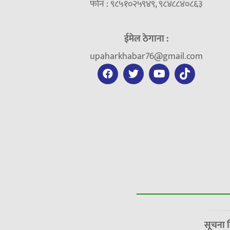
फोन : ९८५१०२५९४९, ९८४८८४०८६३
ईमेल ठेगाना :
upaharkhabar76@gmail.com
सूचना 