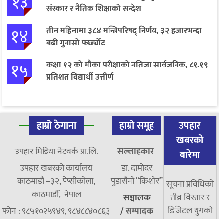
१३
संस्कार र नैतिक शिक्षाको सन्देश
१४
तीन महिनामा ३८४ मन्त्रिपरिषद् निर्णय, ३२ हजारभन्दा
बढी गुनासो फर्छ्योट
१५
कक्षा १२ को मौका परीक्षाको नतिजा सार्वजनिक, ८१.१९
प्रतिशत विद्यार्थी उत्तीर्ण
हाम्रो ठेगाना
हाम्रो समूह
उपहार
खबरको
उपहार मिडिया नेटवर्क प्रा.लि.
सल्लाहकार
बारेमा
उपहार खबरको कार्यालय
डा. दामाेदर
काठमाडौं –३२, पेप्सीकोला,
पुडासैनी “किशाेर”
सूचना प्रविधिको
काठमाडौँ, नेपाल
तीव्र विस्तार र
सञ्चालक
डिजिटल युगको
फोन : ९८५१०२५९४९, ९८४८८४०८६३
/
सम्पादक