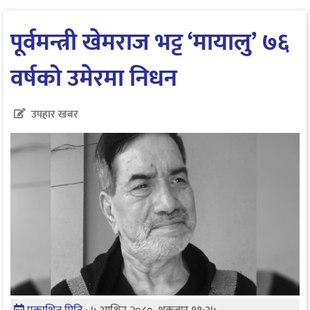
पूर्वमन्त्री खेमराज भट्ट ‘मायालु’ ७६
वर्षको उमेरमा निधन
उपहार खबर