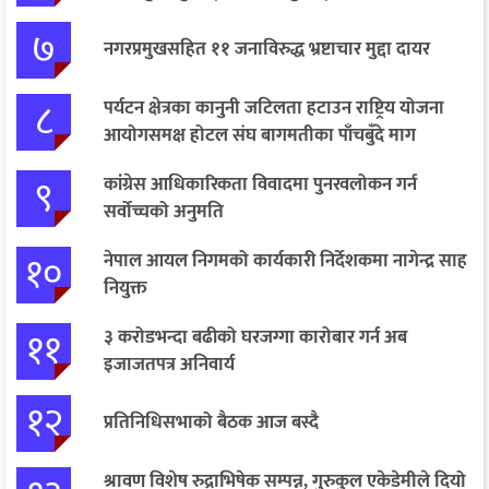
७
नगरप्रमुखसहित ११ जनाविरुद्ध भ्रष्टाचार मुद्दा दायर
८
पर्यटन क्षेत्रका कानुनी जटिलता हटाउन राष्ट्रिय योजना
आयोगसमक्ष होटल संघ बागमतीका पाँचबुँदे माग
९
कांग्रेस आधिकारिकता विवादमा पुनरवलोकन गर्न
सर्वोच्चको अनुमति
१०
नेपाल आयल निगमको कार्यकारी निर्देशकमा नागेन्द्र साह
नियुक्त
११
३ करोडभन्दा बढीको घरजग्गा कारोबार गर्न अब
इजाजतपत्र अनिवार्य
१२
प्रतिनिधिसभाको बैठक आज बस्दै
श्रावण विशेष रुद्राभिषेक सम्पन्न, गुरुकुल एकेडेमीले दियो