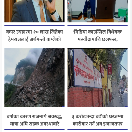
बम्पर उपहारमा १० लाख जितेका
‘मिडिया काउन्सिल विधेयक’
हेमराजलाई अर्थमन्त्री वाग्लेको
मस्यौदामाथि छलफल,
फोन, रुपन्देहीकी सपनाले
एआईदेखि पत्रकारको
जितिन् एक लाख
लाइसेन्ससम्मका विषयमा
सुझाव
वर्षाका कारण राजमार्ग अवरुद्ध,
३ करोडभन्दा बढीको घरजग्गा
यात्रा अघि सडक अवस्थाबारे
कारोबार गर्न अब इजाजतपत्र
जानकारी लिन आग्रह
अनिवार्य