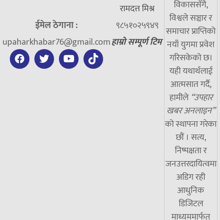
विकाससँगै,
रामदत्त मिश्र
विश्वले सञ्चार र
ईमेल ठेगाना :
९८५१०२५९४९
समाचार प्राप्तिको
upaharkhabar76@gmail.com
हाम्रो सम्पूर्ण टिम
नयाँ युगमा प्रवेश
गरिसकेको छ।
यही यथार्थलाई
आत्मसात गर्दै,
हामीले
“उपहार
खबर अनलाइन”
को स्थापना गरेका
छौं । सत्य,
निष्पक्षता र
जनउत्तरदायित्वमा
अडिग रही
आधुनिक
डिजिटल
माध्यममार्फत