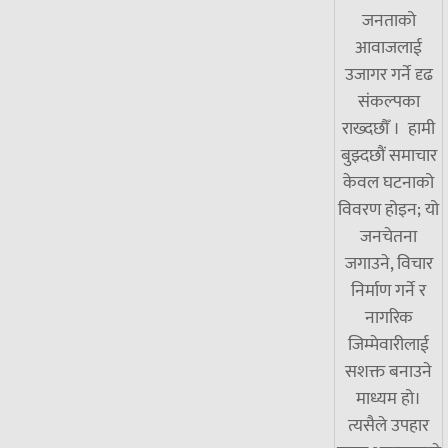
जनताको
आवाजलाई
उजागर गर्ने दृढ
संकल्पका
राख्दछौँ । हामी
बुझ्दछौं समाचार
केवल घटनाको
विवरण होइन; यो
जनचेतना
जगाउने, विचार
निर्माण गर्ने र
नागरिक
जिम्मेवारीलाई
सशक्त बनाउने
माध्यम हो।
त्यसैले उपहार