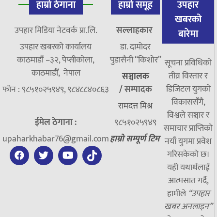
हाम्रो ठेगाना
हाम्रो समूह
उपहार
खबरको
उपहार मिडिया नेटवर्क प्रा.लि.
सल्लाहकार
बारेमा
उपहार खबरको कार्यालय
डा. दामाेदर
काठमाडौं –३२, पेप्सीकोला,
पुडासैनी “किशाेर”
सूचना प्रविधिको
काठमाडौँ, नेपाल
तीव्र विस्तार र
सञ्चालक
डिजिटल युगको
फोन : ९८५१०२५९४९, ९८४८८४०८६३
/
सम्पादक
विकाससँगै,
रामदत्त मिश्र
विश्वले सञ्चार र
ईमेल ठेगाना :
९८५१०२५९४९
समाचार प्राप्तिको
upaharkhabar76@gmail.com
हाम्रो सम्पूर्ण टिम
नयाँ युगमा प्रवेश
गरिसकेको छ।
यही यथार्थलाई
आत्मसात गर्दै,
हामीले
“उपहार
खबर अनलाइन”