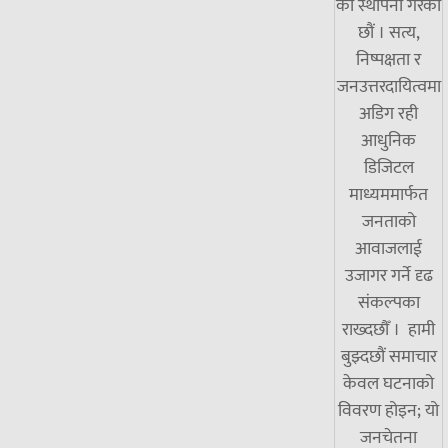
को स्थापना गरेका
छौं । सत्य,
निष्पक्षता र
जनउत्तरदायित्वमा
अडिग रही
आधुनिक
डिजिटल
माध्यममार्फत
जनताको
आवाजलाई
उजागर गर्ने दृढ
संकल्पका
राख्दछौँ । हामी
बुझ्दछौं समाचार
केवल घटनाको
विवरण होइन; यो
जनचेतना