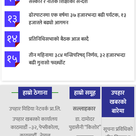
संस्कार र नैतिक शिक्षाको सन्देश
१३
ढोरपाटनमा एक वर्षमा ३७ हजारभन्दा बढी पर्यटक, १३
हजारले बढ्यो आगमन
१४
प्रतिनिधिसभाको बैठक आज बस्दै
१५
तीन महिनामा ३८४ मन्त्रिपरिषद् निर्णय, ३२ हजारभन्दा
बढी गुनासो फर्छ्योट
हाम्रो ठेगाना
हाम्रो समूह
उपहार
खबरको
उपहार मिडिया नेटवर्क प्रा.लि.
सल्लाहकार
बारेमा
उपहार खबरको कार्यालय
डा. दामाेदर
काठमाडौं –३२, पेप्सीकोला,
पुडासैनी “किशाेर”
सूचना प्रविधिको
काठमाडौँ, नेपाल