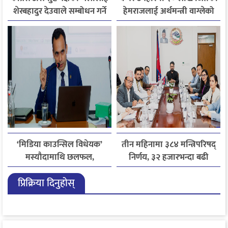
शेरबहादुर देउवाले सम्बोधन गर्ने
हेमराजलाई अर्थमन्त्री वाग्लेको
फोन, रुपन्देहीकी सपनाले
जितिन् एक लाख
‘मिडिया काउन्सिल विधेयक’
तीन महिनामा ३८४ मन्त्रिपरिषद्
मस्यौदामाथि छलफल,
निर्णय, ३२ हजारभन्दा बढी
एआईदेखि पत्रकारको
गुनासो फर्छ्योट
प्रिक्रिया दिनुहोस्
लाइसेन्ससम्मका विषयमा
सुझाव