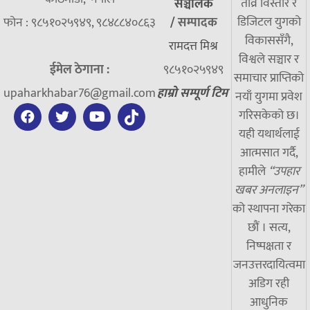
तीव्र विस्तार र
सञ्चालक
डिजिटल युगको
फोन : ९८५१०२५९४९, ९८४८८४०८६३
/
सम्पादक
विकाससँगै,
रामदत्त मिश्र
विश्वले सञ्चार र
ईमेल ठेगाना :
९८५१०२५९४९
समाचार प्राप्तिको
upaharkhabar76@gmail.com
हाम्रो सम्पूर्ण टिम
नयाँ युगमा प्रवेश
गरिसकेको छ।
यही यथार्थलाई
आत्मसात गर्दै,
हामीले
“उपहार
खबर अनलाइन”
को स्थापना गरेका
छौं । सत्य,
निष्पक्षता र
जनउत्तरदायित्वमा
अडिग रही
आधुनिक