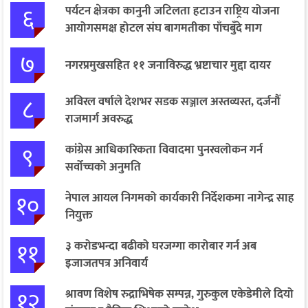
६
पर्यटन क्षेत्रका कानुनी जटिलता हटाउन राष्ट्रिय योजना
आयोगसमक्ष होटल संघ बागमतीका पाँचबुँदे माग
७
नगरप्रमुखसहित ११ जनाविरुद्ध भ्रष्टाचार मुद्दा दायर
८
अविरल वर्षाले देशभर सडक सञ्जाल अस्तव्यस्त, दर्जनौँ
राजमार्ग अवरुद्ध
९
कांग्रेस आधिकारिकता विवादमा पुनरवलोकन गर्न
सर्वोच्चको अनुमति
१०
नेपाल आयल निगमको कार्यकारी निर्देशकमा नागेन्द्र साह
नियुक्त
११
३ करोडभन्दा बढीको घरजग्गा कारोबार गर्न अब
इजाजतपत्र अनिवार्य
१२
श्रावण विशेष रुद्राभिषेक सम्पन्न, गुरुकुल एकेडेमीले दियो