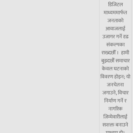
डिजिटल
माध्यममार्फत
जनताको
आवाजलाई
उजागर गर्ने दृढ
संकल्पका
राख्दछौँ । हामी
बुझ्दछौं समाचार
केवल घटनाको
विवरण होइन; यो
जनचेतना
जगाउने, विचार
निर्माण गर्ने र
नागरिक
जिम्मेवारीलाई
सशक्त बनाउने