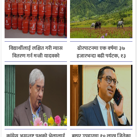
विद्यार्थीलाई लक्षित गरी ग्यास
ढोरपाटनमा एक वर्षमा ३७
वितरण गर्न मन्त्री यादवको
हजारभन्दा बढी पर्यटक, १३
निर्देशन
हजारले बढ्यो आगमन
कांग्रेस असन्तुष्ट पक्षको भेलालाई
बम्पर उपहारमा १० लाख जितेका