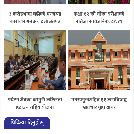
३ करोडभन्दा बढीको घरजग्गा
कक्षा १२ को मौका परीक्षाको
कारोबार गर्न अब इजाजतपत्र
नतिजा सार्वजनिक, ८१.१९
अनिवार्य
प्रतिशत विद्यार्थी उत्तीर्ण
पर्यटन क्षेत्रका कानुनी जटिलता
नगरप्रमुखसहित ११ जनाविरुद्ध
हटाउन राष्ट्रिय योजना
भ्रष्टाचार मुद्दा दायर
आयोगसमक्ष होटल संघ
प्रिक्रिया दिनुहोस्
बागमतीका पाँचबुँदे माग