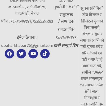
उपहार खबरको कार्यालय
डा. दामाेदर
काठमाडौं –३२, पेप्सीकोला,
पुडासैनी “किशाेर”
सूचना प्रविधिको
काठमाडौँ, नेपाल
तीव्र विस्तार र
सञ्चालक
डिजिटल युगको
फोन : ९८५१०२५९४९, ९८४८८४०८६३
/
सम्पादक
विकाससँगै,
रामदत्त मिश्र
विश्वले सञ्चार र
ईमेल ठेगाना :
९८५१०२५९४९
समाचार प्राप्तिको
upaharkhabar76@gmail.com
हाम्रो सम्पूर्ण टिम
नयाँ युगमा प्रवेश
गरिसकेको छ।
यही यथार्थलाई
आत्मसात गर्दै,
हामीले
“उपहार
खबर अनलाइन”
को स्थापना गरेका
छौं । सत्य,
निष्पक्षता र
जनउत्तरदायित्वमा