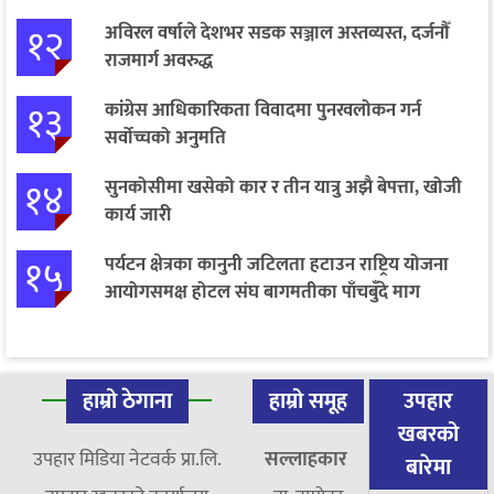
१२
अविरल वर्षाले देशभर सडक सञ्जाल अस्तव्यस्त, दर्जनौँ
राजमार्ग अवरुद्ध
१३
कांग्रेस आधिकारिकता विवादमा पुनरवलोकन गर्न
सर्वोच्चको अनुमति
१४
सुनकोसीमा खसेको कार र तीन यात्रु अझै बेपत्ता, खोजी
कार्य जारी
१५
पर्यटन क्षेत्रका कानुनी जटिलता हटाउन राष्ट्रिय योजना
आयोगसमक्ष होटल संघ बागमतीका पाँचबुँदे माग
हाम्रो ठेगाना
हाम्रो समूह
उपहार
खबरको
उपहार मिडिया नेटवर्क प्रा.लि.
सल्लाहकार
बारेमा