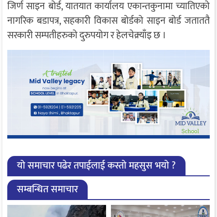
जिर्ण साइन बोर्ड, यातयात कार्यालय एकान्तकुनामा च्यातिएको
नागरिक बडापत्र, सहकारी विकास बोर्डको साइन बोर्ड जताततै
सरकारी सम्पतीहरुको दुरुपयोग र हेलचेक्र्याँइ छ ।
यो समाचार पढेर तपाईलाई कस्तो महसुस भयो ?
सम्बन्धित समाचार