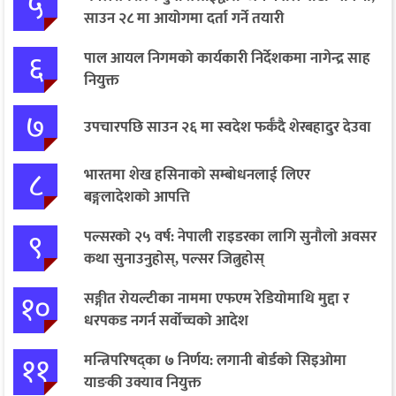
५
साउन २८ मा आयोगमा दर्ता गर्ने तयारी
६
पाल आयल निगमको कार्यकारी निर्देशकमा नागेन्द्र साह
नियुक्त
७
उपचारपछि साउन २६ मा स्वदेश फर्कँदै शेरबहादुर देउवा
८
भारतमा शेख हसिनाको सम्बोधनलाई लिएर
बङ्गलादेशको आपत्ति
९
पल्सरको २५ वर्ष: नेपाली राइडरका लागि सुनौलो अवसर
कथा सुनाउनुहोस्, पल्सर जित्नुहोस्
१०
सङ्गीत रोयल्टीका नाममा एफएम रेडियोमाथि मुद्दा र
धरपकड नगर्न सर्वोच्चको आदेश
११
मन्त्रिपरिषद्का ७ निर्णय: लगानी बोर्डको सिइओमा
याङकी उक्याव नियुक्त