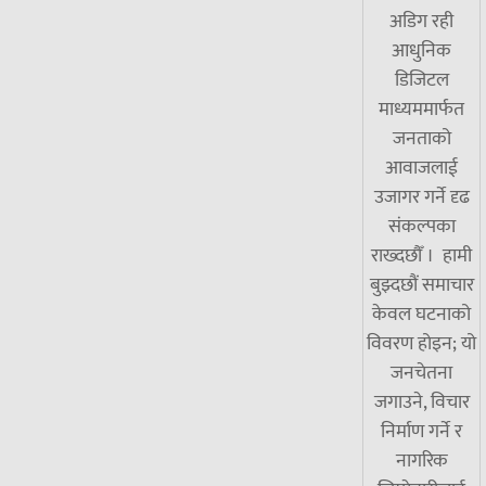
अडिग रही
आधुनिक
डिजिटल
माध्यममार्फत
जनताको
आवाजलाई
उजागर गर्ने दृढ
संकल्पका
राख्दछौँ । हामी
बुझ्दछौं समाचार
केवल घटनाको
विवरण होइन; यो
जनचेतना
जगाउने, विचार
निर्माण गर्ने र
नागरिक