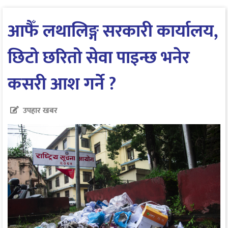
आफैँ लथालिङ्ग सरकारी कार्यालय,
छिटो छरितो सेवा पाइन्छ भनेर
कसरी आश गर्ने ?
उपहार खबर