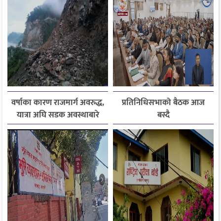
वर्षाका कारण राजमार्ग अवरुद्ध,
प्रतिनिधिसभाको बैठक आज
यात्रा अघि सडक अवस्थाबारे
बस्दै
जानकारी लिन आग्रह