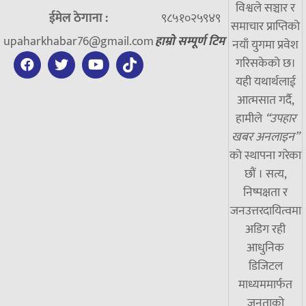
विश्वले सञ्चार र
ईमेल ठेगाना :
९८५१०२५९४९
समाचार प्राप्तिको
upaharkhabar76@gmail.com
हाम्रो सम्पूर्ण टिम
नयाँ युगमा प्रवेश
गरिसकेको छ।
यही यथार्थलाई
आत्मसात गर्दै,
हामीले
“उपहार
खबर अनलाइन”
को स्थापना गरेका
छौं । सत्य,
निष्पक्षता र
जनउत्तरदायित्वमा
अडिग रही
आधुनिक
डिजिटल
माध्यममार्फत
जनताको