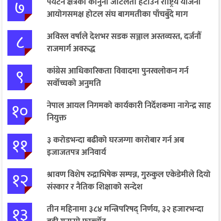
७
पर्यटन क्षेत्रका कानुनी जटिलता हटाउन राष्ट्रिय योजना
आयोगसमक्ष होटल संघ बागमतीका पाँचबुँदे माग
८
अविरल वर्षाले देशभर सडक सञ्जाल अस्तव्यस्त, दर्जनौँ
राजमार्ग अवरुद्ध
९
कांग्रेस आधिकारिकता विवादमा पुनरवलोकन गर्न
सर्वोच्चको अनुमति
१०
नेपाल आयल निगमको कार्यकारी निर्देशकमा नागेन्द्र साह
नियुक्त
११
३ करोडभन्दा बढीको घरजग्गा कारोबार गर्न अब
इजाजतपत्र अनिवार्य
१२
श्रावण विशेष रुद्राभिषेक सम्पन्न, गुरुकुल एकेडेमीले दियो
संस्कार र नैतिक शिक्षाको सन्देश
१३
तीन महिनामा ३८४ मन्त्रिपरिषद् निर्णय, ३२ हजारभन्दा