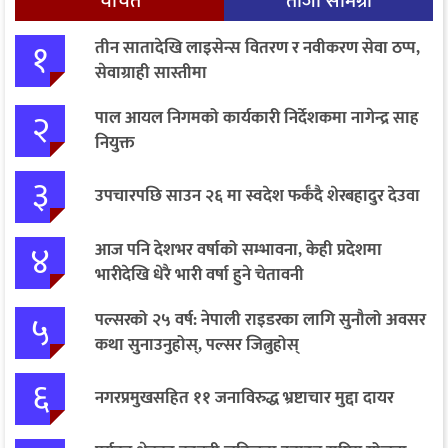
चर्चित
ताजा सामग्री
१
तीन सातादेखि लाइसेन्स वितरण र नवीकरण सेवा ठप्प,
सेवाग्राही सास्तीमा
२
पाल आयल निगमको कार्यकारी निर्देशकमा नागेन्द्र साह
नियुक्त
३
उपचारपछि साउन २६ मा स्वदेश फर्कँदै शेरबहादुर देउवा
४
आज पनि देशभर वर्षाको सम्भावना, केही प्रदेशमा
भारीदेखि धेरै भारी वर्षा हुने चेतावनी
५
पल्सरको २५ वर्ष: नेपाली राइडरका लागि सुनौलो अवसर
कथा सुनाउनुहोस्, पल्सर जित्नुहोस्
६
नगरप्रमुखसहित ११ जनाविरुद्ध भ्रष्टाचार मुद्दा दायर