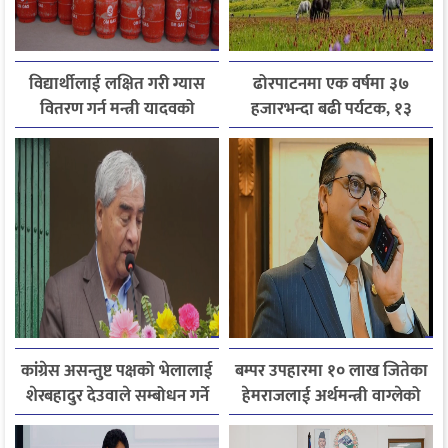
विद्यार्थीलाई लक्षित गरी ग्यास
ढोरपाटनमा एक वर्षमा ३७
वितरण गर्न मन्त्री यादवको
हजारभन्दा बढी पर्यटक, १३
निर्देशन
हजारले बढ्यो आगमन
कांग्रेस असन्तुष्ट पक्षको भेलालाई
बम्पर उपहारमा १० लाख जितेका
शेरबहादुर देउवाले सम्बोधन गर्ने
हेमराजलाई अर्थमन्त्री वाग्लेको
फोन, रुपन्देहीकी सपनाले
जितिन् एक लाख