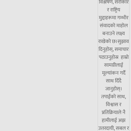
विश्लेषण, सरोकार
र राष्ट्रिय
मुद्दाहरूमा गम्भीर
संवादको माहोल
बनाउने लक्ष्य
राखेको छ।सुझाव
दिनुहोस्, समाचार
पठाउनुहोस्र हाम्रो
सामग्रीलाई
मूल्यांकन गर्दै
साथ दिँदै
जानुहोस्।
तपाईंको साथ,
विश्वास र
प्रतिक्रियाले नै
हामीलाई अझ
उत्तरदायी, सबल र