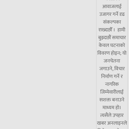
आवाजलाई
उजागर गर्ने दृढ
संकल्पका
राख्दछौँ । हामी
बुझ्दछौं समाचार
केवल घटनाको
विवरण होइन; यो
जनचेतना
जगाउने, विचार
निर्माण गर्ने र
नागरिक
जिम्मेवारीलाई
सशक्त बनाउने
माध्यम हो।
त्यसैले उपहार
खबर अनलाइनले