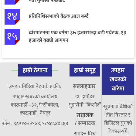
बढी गुनासो फर्छ्योट
१४
प्रतिनिधिसभाको बैठक आज बस्दै
१५
ढोरपाटनमा एक वर्षमा ३७ हजारभन्दा बढी पर्यटक, १३
हजारले बढ्यो आगमन
हाम्रो ठेगाना
हाम्रो समूह
उपहार
खबरको
उपहार मिडिया नेटवर्क प्रा.लि.
सल्लाहकार
बारेमा
उपहार खबरको कार्यालय
डा. दामाेदर
काठमाडौं –३२, पेप्सीकोला,
पुडासैनी “किशाेर”
सूचना प्रविधिको
काठमाडौँ, नेपाल
तीव्र विस्तार र
सञ्चालक
डिजिटल युगको
फोन : ९८५१०२५९४९, ९८४८८४०८६३
/
सम्पादक
विकाससँगै,
रामदत्त मिश्र