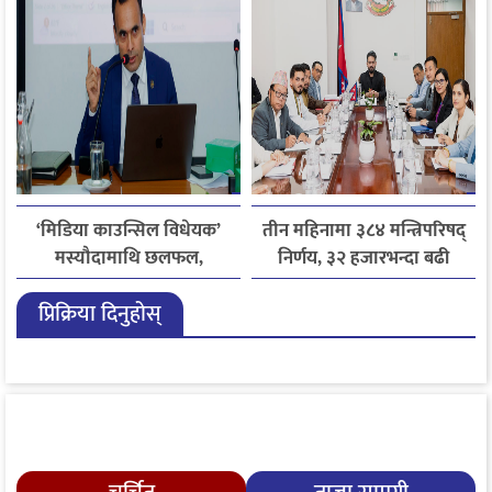
‘मिडिया काउन्सिल विधेयक’
तीन महिनामा ३८४ मन्त्रिपरिषद्
मस्यौदामाथि छलफल,
निर्णय, ३२ हजारभन्दा बढी
एआईदेखि पत्रकारको
गुनासो फर्छ्योट
प्रिक्रिया दिनुहोस्
लाइसेन्ससम्मका विषयमा
सुझाव