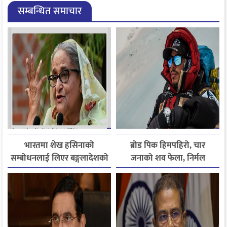
सम्बन्धित समाचार
भारतमा शेख हसिनाको
ब्रोड पिक हिमपहिरो, चार
सम्बोधनलाई लिएर बङ्गलादेशको
जनाको शव फेला, निर्मल
आपत्ति
पुर्जासहित ६ जना अझै बेपत्ता,
खोजी कार्य रातभरीका लागि
स्थगित