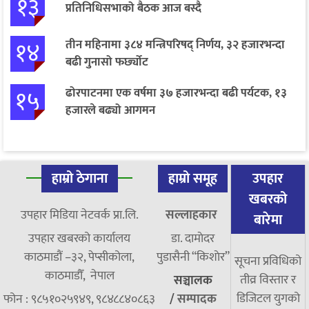
१३
प्रतिनिधिसभाको बैठक आज बस्दै
१४
तीन महिनामा ३८४ मन्त्रिपरिषद् निर्णय, ३२ हजारभन्दा
बढी गुनासो फर्छ्योट
१५
ढोरपाटनमा एक वर्षमा ३७ हजारभन्दा बढी पर्यटक, १३
हजारले बढ्यो आगमन
हाम्रो ठेगाना
हाम्रो समूह
उपहार
खबरको
उपहार मिडिया नेटवर्क प्रा.लि.
सल्लाहकार
बारेमा
उपहार खबरको कार्यालय
डा. दामाेदर
काठमाडौं –३२, पेप्सीकोला,
पुडासैनी “किशाेर”
सूचना प्रविधिको
काठमाडौँ, नेपाल
तीव्र विस्तार र
सञ्चालक
डिजिटल युगको
फोन : ९८५१०२५९४९, ९८४८८४०८६३
/
सम्पादक