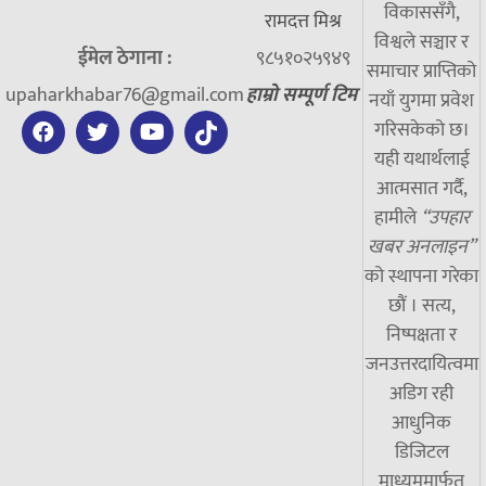
विकाससँगै,
रामदत्त मिश्र
विश्वले सञ्चार र
ईमेल ठेगाना :
९८५१०२५९४९
समाचार प्राप्तिको
upaharkhabar76@gmail.com
हाम्रो सम्पूर्ण टिम
नयाँ युगमा प्रवेश
गरिसकेको छ।
यही यथार्थलाई
आत्मसात गर्दै,
हामीले
“उपहार
खबर अनलाइन”
को स्थापना गरेका
छौं । सत्य,
निष्पक्षता र
जनउत्तरदायित्वमा
अडिग रही
आधुनिक
डिजिटल
माध्यममार्फत