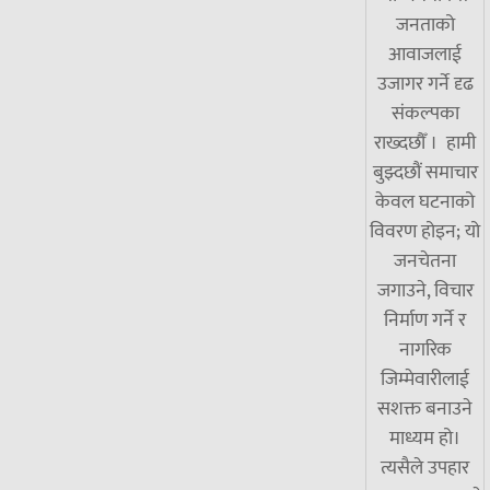
जनताको
आवाजलाई
उजागर गर्ने दृढ
संकल्पका
राख्दछौँ । हामी
बुझ्दछौं समाचार
केवल घटनाको
विवरण होइन; यो
जनचेतना
जगाउने, विचार
निर्माण गर्ने र
नागरिक
जिम्मेवारीलाई
सशक्त बनाउने
माध्यम हो।
त्यसैले उपहार