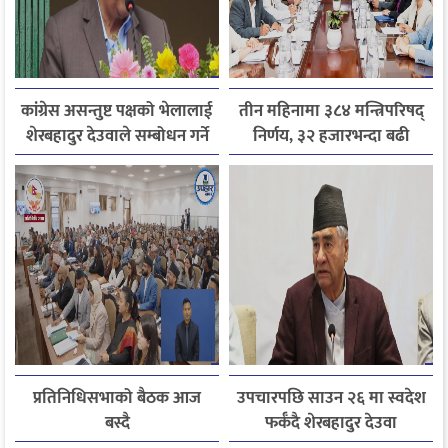
कांग्रेस असन्तुष्ट पक्षको भेलालाई
तीन महिनामा ३८४ मन्त्रिपरिषद्
शेरबहादुर देउवाले सम्बोधन गर्ने
निर्णय, ३२ हजारभन्दा बढी
गुनासो फर्छ्योट
प्रतिनिधिसभाको बैठक आज
उपचारपछि साउन २६ मा स्वदेश
बस्दै
फर्कँदै शेरबहादुर देउवा