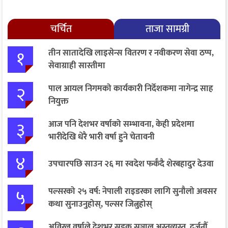
चर्चित
ताजा सामग्री
१
तीन सातादेखि लाइसेन्स वितरण र नवीकरण सेवा ठप्प,
सेवाग्राही सास्तीमा
२
पाल आयल निगमको कार्यकारी निर्देशकमा नागेन्द्र साह
नियुक्त
३
आज पनि देशभर वर्षाको सम्भावना, केही प्रदेशमा
भारीदेखि धेरै भारी वर्षा हुने चेतावनी
४
उपचारपछि साउन २६ मा स्वदेश फर्कँदै शेरबहादुर देउवा
५
पल्सरको २५ वर्ष: नेपाली राइडरका लागि सुनौलो अवसर
कथा सुनाउनुहोस्, पल्सर जित्नुहोस्
अविरल वर्षाले देशभर सडक सञ्जाल अस्तव्यस्त, दर्जनौँ