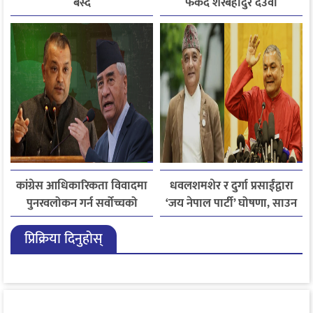
बस्दै
फर्कँदै शेरबहादुर देउवा
कांग्रेस आधिकारिकता विवादमा
धवलशमशेर र दुर्गा प्रसाईंद्वारा
पुनरवलोकन गर्न सर्वोच्चको
‘जय नेपाल पार्टी’ घोषणा, साउन
अनुमति
२८ मा आयोगमा दर्ता गर्ने तयारी
प्रिक्रिया दिनुहोस्