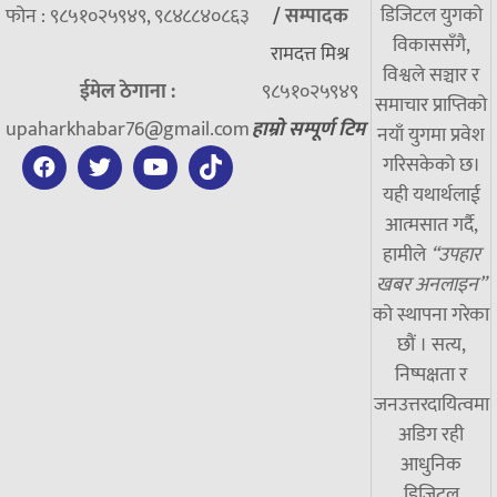
डिजिटल युगको
फोन : ९८५१०२५९४९, ९८४८८४०८६३
/
सम्पादक
विकाससँगै,
रामदत्त मिश्र
विश्वले सञ्चार र
ईमेल ठेगाना :
९८५१०२५९४९
समाचार प्राप्तिको
upaharkhabar76@gmail.com
हाम्रो सम्पूर्ण टिम
नयाँ युगमा प्रवेश
गरिसकेको छ।
यही यथार्थलाई
आत्मसात गर्दै,
हामीले
“उपहार
खबर अनलाइन”
को स्थापना गरेका
छौं । सत्य,
निष्पक्षता र
जनउत्तरदायित्वमा
अडिग रही
आधुनिक
डिजिटल