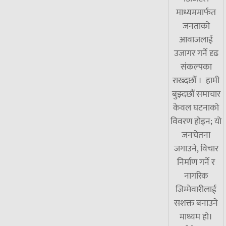
माध्यममार्फत
जनताको
आवाजलाई
उजागर गर्ने दृढ
संकल्पका
राख्दछौँ । हामी
बुझ्दछौं समाचार
केवल घटनाको
विवरण होइन; यो
जनचेतना
जगाउने, विचार
निर्माण गर्ने र
नागरिक
जिम्मेवारीलाई
सशक्त बनाउने
माध्यम हो।