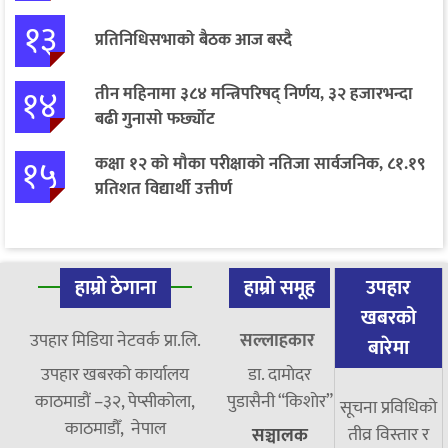
१३
प्रतिनिधिसभाको बैठक आज बस्दै
१४
तीन महिनामा ३८४ मन्त्रिपरिषद् निर्णय, ३२ हजारभन्दा
बढी गुनासो फर्छ्योट
१५
कक्षा १२ को मौका परीक्षाको नतिजा सार्वजनिक, ८१.१९
प्रतिशत विद्यार्थी उत्तीर्ण
हाम्रो ठेगाना
हाम्रो समूह
उपहार
खबरको
उपहार मिडिया नेटवर्क प्रा.लि.
सल्लाहकार
बारेमा
उपहार खबरको कार्यालय
डा. दामाेदर
काठमाडौं –३२, पेप्सीकोला,
पुडासैनी “किशाेर”
सूचना प्रविधिको
काठमाडौँ, नेपाल
तीव्र विस्तार र
सञ्चालक