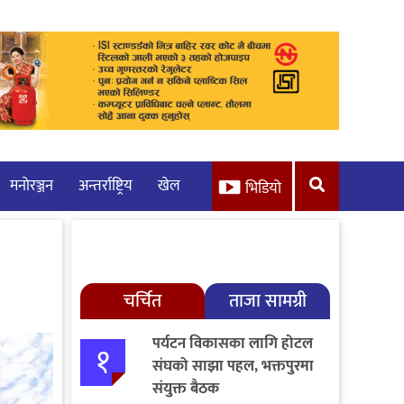
मनाेरञ्जन
अन्तर्राष्ट्रिय
खेल
भिडियो
चर्चित
ताजा सामग्री
पर्यटन विकासका लागि होटल
१
संघको साझा पहल, भक्तपुरमा
संयुक्त बैठक