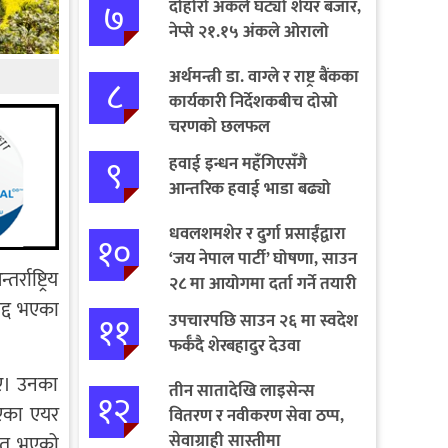
७
दोहोरो अंकले घट्यो शेयर बजार,
नेप्से २१.१५ अंकले ओरालो
अर्थमन्त्री डा. वाग्ले र राष्ट्र बैंकका
८
कार्यकारी निर्देशकबीच दोस्रो
चरणको छलफल
९
हवाई इन्धन महँगिएसँगै
आन्तरिक हवाई भाडा बढ्यो
धवलशमशेर र दुर्गा प्रसाईंद्वारा
१०
‘जय नेपाल पार्टी’ घोषणा, साउन
राष्ट्रिय
२८ मा आयोगमा दर्ता गर्ने तयारी
द्द भएका
११
उपचारपछि साउन २६ मा स्वदेश
फर्कँदै शेरबहादुर देउवा
िए। उनका
तीन सातादेखि लाइसेन्स
१२
एका एयर
वितरण र नवीकरण सेवा ठप्प,
सेवाग्राही सास्तीमा
वित भएको