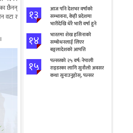
का छैनन्
आज पनि देशभर वर्षाको
१३
ीन वटा र
सम्भावना, केही प्रदेशमा
भारीदेखि धेरै भारी वर्षा हुने
चेतावनी
भारतमा शेख हसिनाको
१४
।
सम्बोधनलाई लिएर
बङ्गलादेशको आपत्ति
पल्सरको २५ वर्ष: नेपाली
१५
राइडरका लागि सुनौलो अवसर
कथा सुनाउनुहोस्, पल्सर
जित्नुहोस्