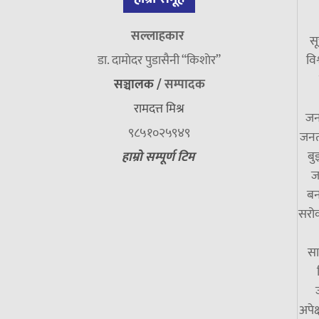
सल्लाहकार
सू
डा. दामाेदर पुडासैनी “किशाेर”
विश
सञ्चालक /
सम्पादक
रामदत्त मिश्र
जन
९८५१०२५९४९
जनत
बु
हाम्रो सम्पूर्ण टिम
ज
बन
सरोक
सा
अपेक