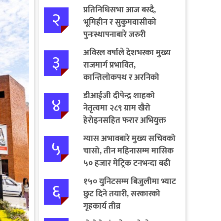
प्रतिनिधिसभा आज बस्दै,
२
भूमिहीन र सुकुमवासीको
पुनःस्थापनाबारे जरुरी
प्रस्तावमाथि छलफल हुने
अविरल वर्षाले देशभरका मुख्य
३
राजमार्ग प्रभावित,
कान्तिलोकपथ र अरनिको
राजमार्ग पूर्ण अवरुद्ध
डीआईजी दीपेन्द्र शाहको
४
नेतृत्वमा २८९ ग्राम खैरो
हेरोइनसहित फरार अभियुक्त
पक्राउ
ग्यास अभावबारे मुख्य सचिवको
५
चासो, तीन महिनासम्म मासिक
५० हजार मेट्रिक टनभन्दा बढी
आयात गर्ने निर्णय
१५० युनिटसम्म बिजुलीमा भ्याट
६
छुट दिने तयारी, सरकारको
गृहकार्य तीव्र