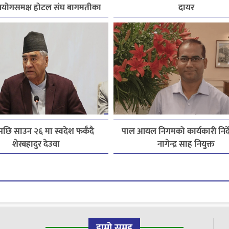
योगसमक्ष होटल संघ बागमतीका
दायर
पाँचबुँदे माग
छि साउन २६ मा स्वदेश फर्कँदै
पाल आयल निगमको कार्यकारी निर्
शेरबहादुर देउवा
नागेन्द्र साह नियुक्त
हाम्रो समूह