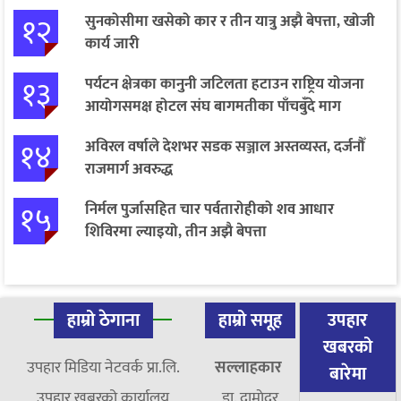
१२
सुनकोसीमा खसेको कार र तीन यात्रु अझै बेपत्ता, खोजी
कार्य जारी
१३
पर्यटन क्षेत्रका कानुनी जटिलता हटाउन राष्ट्रिय योजना
आयोगसमक्ष होटल संघ बागमतीका पाँचबुँदे माग
१४
अविरल वर्षाले देशभर सडक सञ्जाल अस्तव्यस्त, दर्जनौँ
राजमार्ग अवरुद्ध
१५
निर्मल पुर्जासहित चार पर्वतारोहीको शव आधार
शिविरमा ल्याइयो, तीन अझै बेपत्ता
हाम्रो ठेगाना
हाम्रो समूह
उपहार
खबरको
उपहार मिडिया नेटवर्क प्रा.लि.
सल्लाहकार
बारेमा
उपहार खबरको कार्यालय
डा. दामाेदर