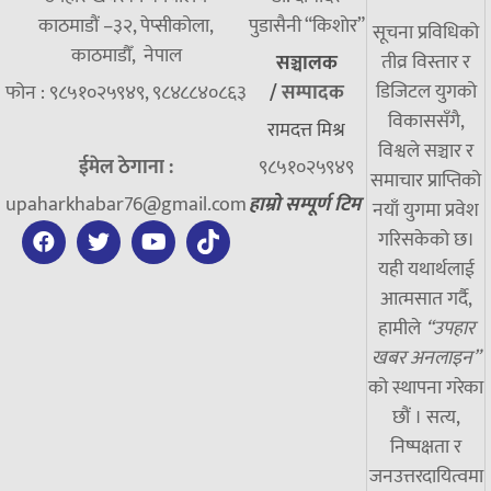
काठमाडौं –३२, पेप्सीकोला,
पुडासैनी “किशाेर”
सूचना प्रविधिको
काठमाडौँ, नेपाल
तीव्र विस्तार र
सञ्चालक
डिजिटल युगको
फोन : ९८५१०२५९४९, ९८४८८४०८६३
/
सम्पादक
विकाससँगै,
रामदत्त मिश्र
विश्वले सञ्चार र
ईमेल ठेगाना :
९८५१०२५९४९
समाचार प्राप्तिको
upaharkhabar76@gmail.com
हाम्रो सम्पूर्ण टिम
नयाँ युगमा प्रवेश
गरिसकेको छ।
यही यथार्थलाई
आत्मसात गर्दै,
हामीले
“उपहार
खबर अनलाइन”
को स्थापना गरेका
छौं । सत्य,
निष्पक्षता र
जनउत्तरदायित्वमा