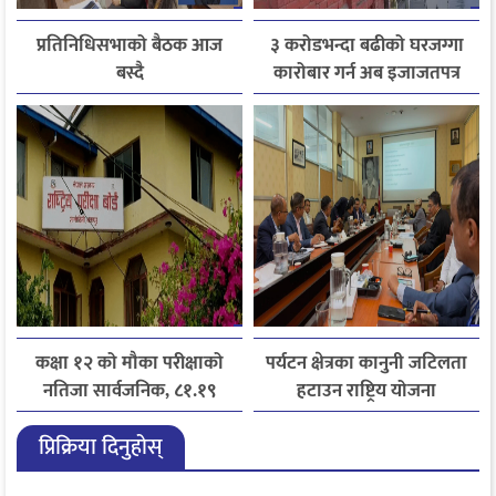
प्रतिनिधिसभाको बैठक आज
३ करोडभन्दा बढीको घरजग्गा
बस्दै
कारोबार गर्न अब इजाजतपत्र
अनिवार्य
कक्षा १२ को मौका परीक्षाको
पर्यटन क्षेत्रका कानुनी जटिलता
नतिजा सार्वजनिक, ८१.१९
हटाउन राष्ट्रिय योजना
प्रतिशत विद्यार्थी उत्तीर्ण
आयोगसमक्ष होटल संघ
प्रिक्रिया दिनुहोस्
बागमतीका पाँचबुँदे माग