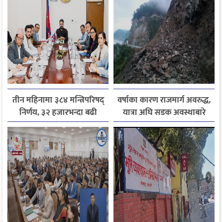
तीन महिनामा ३८४ मन्त्रिपरिषद्
वर्षाका कारण राजमार्ग अवरुद्ध,
निर्णय, ३२ हजारभन्दा बढी
यात्रा अघि सडक अवस्थाबारे
गुनासो फर्छ्योट
जानकारी लिन आग्रह