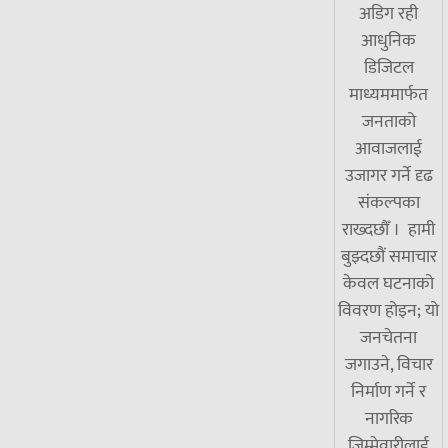
अडिग रही
आधुनिक
डिजिटल
माध्यममार्फत
जनताको
आवाजलाई
उजागर गर्ने दृढ
संकल्पका
राख्दछौँ । हामी
बुझ्दछौं समाचार
केवल घटनाको
विवरण होइन; यो
जनचेतना
जगाउने, विचार
निर्माण गर्ने र
नागरिक
जिम्मेवारीलाई