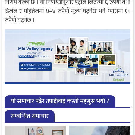
निर्णय गरेको छ । यो निर्णयअनुसार पेट्रोल लिटरमा ६ रुपैयाँ तथा
डिजेल र मट्टितेलमा ४–४ रुपैयाँ मूल्य घट्नेछ भने ग्यासमा १०
रुपैयाँ घट्नेछ ।
यो समाचार पढेर तपाईलाई कस्तो महसुस भयो ?
सम्बन्धित समाचार