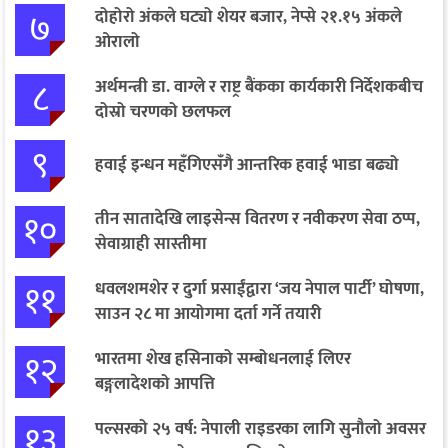
७
दोहोरो अंकले घट्यो शेयर बजार, नेप्से २१.१५ अंकले
ओरालो
८
अर्थमन्त्री डा. वाग्ले र राष्ट्र बैंकका कार्यकारी निर्देशकबीच
दोस्रो चरणको छलफल
९
हवाई इन्धन महँगिएसँगै आन्तरिक हवाई भाडा बढ्यो
१०
तीन सातादेखि लाइसेन्स वितरण र नवीकरण सेवा ठप्प,
सेवाग्राही सास्तीमा
११
धवलशमशेर र दुर्गा प्रसाईंद्वारा ‘जय नेपाल पार्टी’ घोषणा,
साउन २८ मा आयोगमा दर्ता गर्ने तयारी
१२
भारतमा शेख हसिनाको सम्बोधनलाई लिएर
बङ्गलादेशको आपत्ति
१३
पल्सरको २५ वर्ष: नेपाली राइडरका लागि सुनौलो अवसर