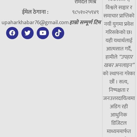
रामदत्त मिश्र
विश्वले सञ्चार र
ईमेल ठेगाना :
९८५१०२५९४९
समाचार प्राप्तिको
upaharkhabar76@gmail.com
हाम्रो सम्पूर्ण टिम
नयाँ युगमा प्रवेश
गरिसकेको छ।
यही यथार्थलाई
आत्मसात गर्दै,
हामीले
“उपहार
खबर अनलाइन”
को स्थापना गरेका
छौं । सत्य,
निष्पक्षता र
जनउत्तरदायित्वमा
अडिग रही
आधुनिक
डिजिटल
माध्यममार्फत