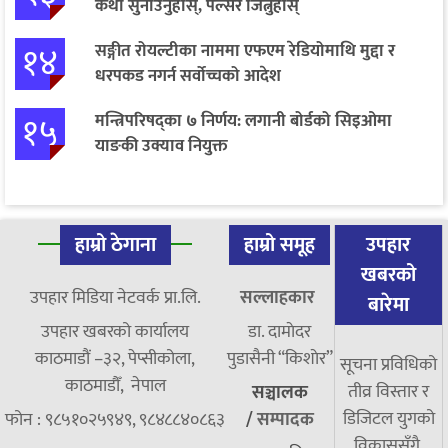
कथा सुनाउनुहोस्, पल्सर जित्नुहोस्
१४
सङ्गीत रोयल्टीका नाममा एफएम रेडियोमाथि मुद्दा र
धरपकड नगर्न सर्वोच्चको आदेश
१५
मन्त्रिपरिषद्का ७ निर्णय: लगानी बोर्डको सिइओमा
याङकी उक्याव नियुक्त
हाम्रो ठेगाना
हाम्रो समूह
उपहार
खबरको
उपहार मिडिया नेटवर्क प्रा.लि.
सल्लाहकार
बारेमा
उपहार खबरको कार्यालय
डा. दामाेदर
काठमाडौं –३२, पेप्सीकोला,
पुडासैनी “किशाेर”
सूचना प्रविधिको
काठमाडौँ, नेपाल
तीव्र विस्तार र
सञ्चालक
डिजिटल युगको
फोन : ९८५१०२५९४९, ९८४८८४०८६३
/
सम्पादक
विकाससँगै,