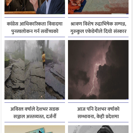
कांग्रेस आधिकारिकता विवादमा
श्रावण विशेष रुद्राभिषेक सम्पन्न,
पुनरवलोकन गर्न सर्वोच्चको
गुरुकुल एकेडेमीले दियो संस्कार
अनुमति
र नैतिक शिक्षाको सन्देश
अविरल वर्षाले देशभर सडक
आज पनि देशभर वर्षाको
सञ्जाल अस्तव्यस्त, दर्जनौँ
सम्भावना, केही प्रदेशमा
राजमार्ग अवरुद्ध
भारीदेखि धेरै भारी वर्षा हुने
चेतावनी