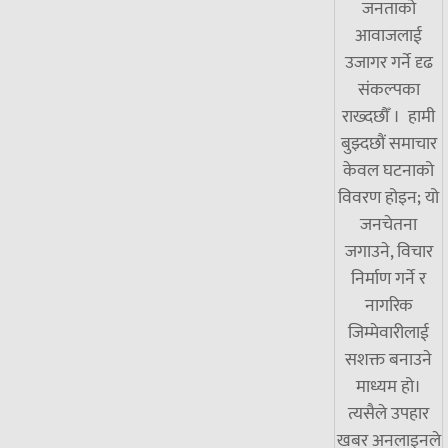
जनताको
आवाजलाई
उजागर गर्ने दृढ
संकल्पका
राख्दछौँ । हामी
बुझ्दछौं समाचार
केवल घटनाको
विवरण होइन; यो
जनचेतना
जगाउने, विचार
निर्माण गर्ने र
नागरिक
जिम्मेवारीलाई
सशक्त बनाउने
माध्यम हो।
त्यसैले उपहार
खबर अनलाइनले